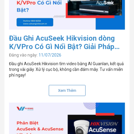
Đầu Ghi AcuSeek Hikvision dòng
K/VPro Có Gì Nổi Bật? Giải Pháp
Tìm Kiếm Video Bằng AI
Đăng vào ngày:
11/07/2026
Đầu ghi AcuSeek Hikvision tìm video bằng AI Guanlan, kết quả
trong vài giây. Xử lý cục bộ, không cần đám mây. Tư vấn miễn
phí ngay!
Xem Thêm