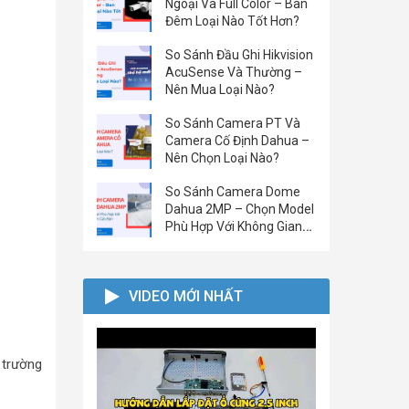
Ngoại Và Full Color – Ban
Đêm Loại Nào Tốt Hơn?
So Sánh Đầu Ghi Hikvision
AcuSense Và Thường –
Nên Mua Loại Nào?
So Sánh Camera PT Và
Camera Cố Định Dahua –
Nên Chọn Loại Nào?
So Sánh Camera Dome
Dahua 2MP – Chọn Model
Phù Hợp Với Không Gian
Của Bạn
VIDEO MỚI NHẤT
 trường