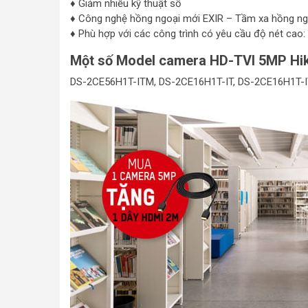
♦ Giảm nhiễu kỹ thuật số
♦ Công nghệ hồng ngoại mới EXIR – Tầm xa hồng ngo
♦ Phù hợp với các công trình có yêu cầu độ nét cao:
Một số Model camera HD-TVI 5MP Hik
DS-2CE56H1T-ITM, DS-2CE16H1T-IT, DS-2CE16H1T-I