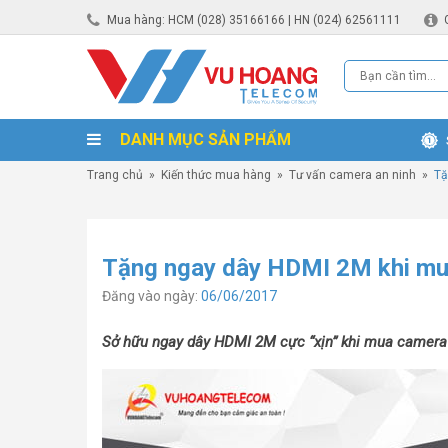
Mua hàng: HCM (028) 35166166 | HN (024) 62561111
DANH MỤC SẢN PHẨM
Trang chủ
»
Kiến thức mua hàng
»
Tư vấn camera an ninh
»
Tặ
Tặng ngay dây HDMI 2M khi mu
Đăng vào ngày:
06/06/2017
Sở hữu ngay dây HDMI 2M cực “xịn” khi mua camera 