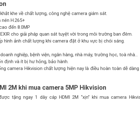
ion
n khắt khe về chất lượng, công nghệ camera giám sát.
n nén H.265+
i cao đến 8.0MP
EXIR cho giải pháp quan sát tuyệt vời trong môi trường ban đêm.
ình ảnh chất lượng khi camera đặt ở khu vực bị chói sáng.
 doanh nghiệp, bệnh viện, ngân hàng, nhà máy, trường học, toà nhà…
ổn định và ít bị hư hỏng, bảo hành.
hống camera Hikvision chất lượng hiện nay là điều hoàn toàn dễ dàng 
HDMI 2M khi mua camera 5MP Hikvision
ược tặng ngay 1 dây cáp HDMI 2M “xịn” khi mua camera Hikvis