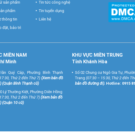
hử sản phẩm
Tin tức công nghệ
 sản phẩm
Tin tuyển dụng
 thông tin
Liên hệ
 đặt, bảo trì
C MIỀN NAM
KHU VỰC MIỀN TRUNG
Chí Minh
Tỉnh Khánh Hòa
rần Quý Cáp, Phường Bình Thạnh
Số 02 Chung cư Ngô Gia Tự, Phườ
 17:30, Thứ 2 đến Thứ 7)
(
Xem bản đồ
Trang
(07:30 – 15:30, Thứ 2 đến Th
) (Quận Bình Thạnh cũ)
bản đồ đường đi
).
Hotline:
0915 8
0 Lý Thường Kiệt, Phường Diên Hồng
 17:30, Thứ 2 đến Thứ 7)
(
Xem bản đồ
) (Quận 10 cũ)