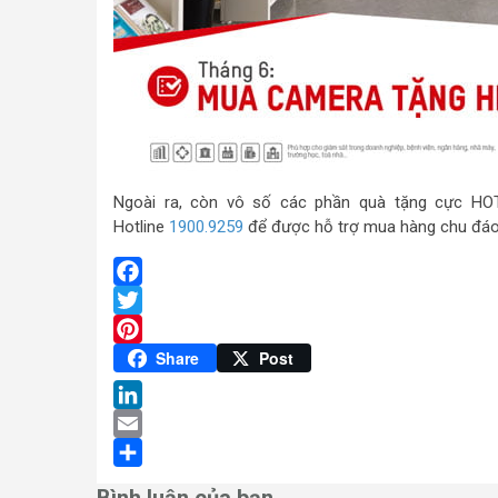
Ngoài ra, còn vô số các phần quà tặng cực HOT 
Hotline
1900.9259
để được hỗ trợ mua hàng chu đáo
Facebook
Twitter
Pinterest
Share
Post
LinkedIn
Email
Share
Bình luận của bạn