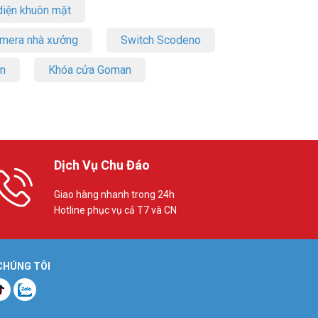
iện khuôn mặt
amera nhà xưởng
Switch Scodeno
on
Khóa cửa Goman
Dịch Vụ Chu Đáo
Giao hàng nhanh trong 24h
Hotline phục vụ cả T7 và CN
 CHÚNG TÔI