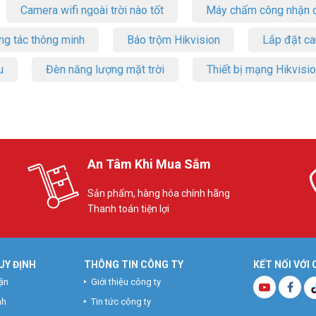
Camera wifi ngoài trời nào tốt
Máy chấm công nhận d
ng tác thông minh
Báo trộm Hikvision
Lắp đặt c
u
Đèn năng lượng mặt trời
Thiết bị mạng Hikvisi
An Tâm Khi Mua Sắm
Sản phẩm, hàng hóa chính hãng
Thanh toán tiện lợi
UY ĐỊNH
THÔNG TIN CÔNG TY
KẾT NỐI VỚI
ận
Giới thiệu công ty
nh
Tin tức công ty