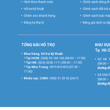
Hình thức thanh toán
Chính sách dùng t
Hỗ trợ kỹ thuật
Chính sách đổi trả
Chăm sóc khách hàng
Chính sách bảo mật
Đăng ký Đại lý
Bảng giá dịch vụ lắp
TỔNG ĐÀI HỖ TRỢ
KHU
VỰ
Tp. Hồ 
Mua hàng, hỗ trợ kỹ thuật:
*
Tại HCM:
(028) 35 166 166
(08:00 – 17:30)
Số 3A T
*
Tại HN:
(024) 6256 1111
(08:00 – 17:30)
(08:00 –
*
Tại Nha Trang:
0915 810 810
(07:30 –
đường đi
17:30)
Số 354/7
Khiếu nại, CSKH:
0902 51 53 55
(24/7)
(08:00 –
đường đi