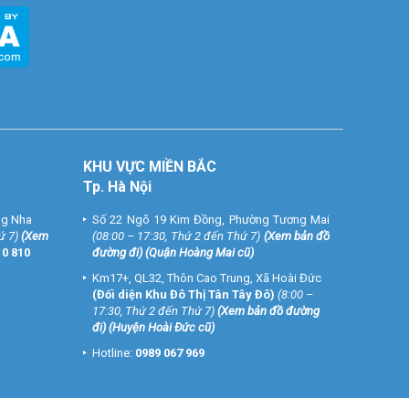
KHU VỰC MIỀN BẮC
Tp. Hà Nội
ng Nha
Số 22 Ngõ 19 Kim Đồng, Phường Tương Mai
ứ 7)
(
Xem
(08:00 – 17:30, Thứ 2 đến Thứ 7)
(
Xem bản đồ
10 810
đường đi
) (Quận Hoàng Mai cũ)
Km17+, QL32, Thôn Cao Trung, Xã Hoài Đức
(Đối diện Khu Đô Thị Tân Tây Đô)
(8:00 –
17:30, Thứ 2 đến Thứ 7)
(
Xem bản đồ đường
đi
) (Huyện Hoài Đức cũ)
Hotline:
0989 067 969