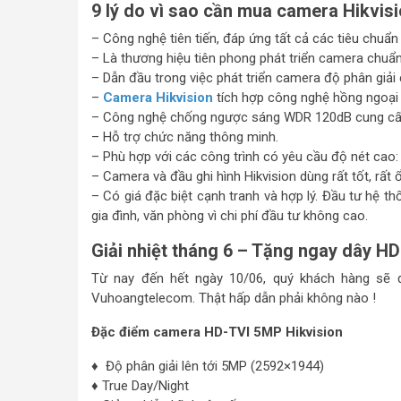
9 lý do vì sao cần mua camera Hikvis
– Công nghệ tiên tiến, đáp ứng tất cả các tiêu chuẩ
– Là thương hiệu tiên phong phát triển camera chuẩ
– Dẫn đầu trong việc phát triển camera độ phân giả
–
Camera Hikvision
tích hợp công nghệ hồng ngoại 
– Công nghệ chống ngược sáng WDR 120dB cung cấp h
– Hỗ trợ chức năng thông minh.
– Phù hợp với các công trình có yêu cầu độ nét cao:
– Camera và đầu ghi hình Hikvision dùng rất tốt, rất 
– Có giá đặc biệt cạnh tranh và hợp lý. Đầu tư hệ t
gia đình, văn phòng vì chi phí đầu tư không cao.
Giải nhiệt tháng 6 – Tặng ngay dây 
Từ nay đến hết ngày 10/06, quý khách hàng sẽ đ
Vuhoangtelecom. Thật hấp dẫn phải không nào !
Đặc điểm camera HD-TVI 5MP Hikvision
♦ Độ phân giải lên tới 5MP (2592×1944)
♦ True Day/Night