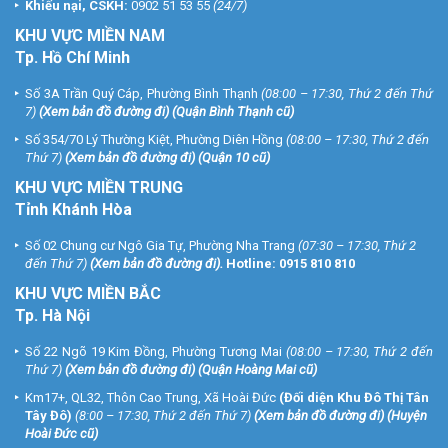
Khiếu nại, CSKH:
0902 51 53 55
(24/7)
KHU
VỰC MIỀN NAM
Tp. Hồ Chí Minh
Số 3A Trần Quý Cáp, Phường Bình Thạnh
(08:00 – 17:30, Thứ 2 đến Thứ
7)
(
Xem bản đồ đường đi
) (Quận Bình Thạnh cũ)
Số 354/70 Lý Thường Kiệt, Phường Diên Hồng
(08:00 – 17:30, Thứ 2 đến
Thứ 7)
(
Xem bản đồ đường đi
) (Quận 10 cũ)
KHU VỰC MIỀN TRUNG
Tỉnh Khánh Hòa
Số 02 Chung cư Ngô Gia Tự, Phường Nha Trang
(07:30 – 17:30, Thứ 2
đến Thứ 7)
(
Xem bản đồ đường đi
).
Hotline:
0915 810 810
KHU VỰC MIỀN BẮC
Tp. Hà Nội
Số 22 Ngõ 19 Kim Đồng, Phường Tương Mai
(08:00 – 17:30, Thứ 2 đến
Thứ 7)
(
Xem bản đồ đường đi
) (Quận Hoàng Mai cũ)
Km17+, QL32, Thôn Cao Trung, Xã Hoài Đức
(Đối diện Khu Đô Thị Tân
Tây Đô)
(8:00 – 17:30, Thứ 2 đến Thứ 7)
(
Xem bản đồ đường đi
) (Huyện
Hoài Đức cũ)