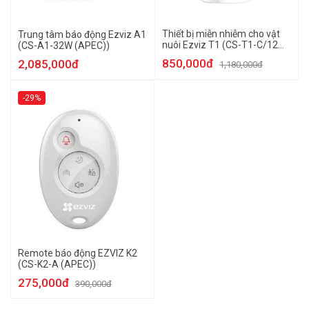
Thiết bị miễn nhiễm cho vật
Trung tâm báo động Ezviz A1
nuôi Ezviz T1 (CS-T1-C/12M
(CS-A1-32W (APEC))
(APEC))
850,000đ
2,085,000đ
1,180,000đ
-29%
Remote báo động EZVIZ K2
(CS-K2-A (APEC))
275,000đ
390,000đ