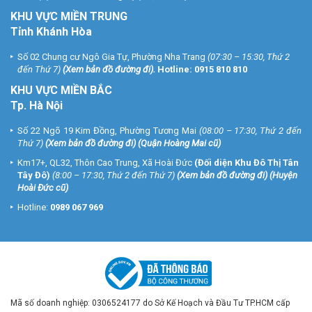
KHU VỰC MIỀN TRUNG
Tỉnh Khánh Hòa
Số 02 Chung cư Ngô Gia Tự, Phường Nha Trang
(07:30 – 15:30, Thứ 2
đến Thứ 7)
(
Xem bản đồ đường đi
).
Hotline:
0915 810 810
KHU VỰC MIỀN BẮC
Tp. Hà Nội
Số 22 Ngõ 19 Kim Đồng, Phường Tương Mai
(08:00 – 17:30, Thứ 2 đến
Thứ 7)
(
Xem bản đồ đường đi
) (Quận Hoàng Mai cũ)
Km17+, QL32, Thôn Cao Trung, Xã Hoài Đức
(Đối diện Khu Đô Thị Tân
Tây Đô)
(8:00 – 17:30, Thứ 2 đến Thứ 7)
(
Xem bản đồ đường đi
) (Huyện
Hoài Đức cũ)
Hotline:
0989 067 969
Mã số doanh nghiệp: 0306524177 do Sở Kế Hoạch và Đầu Tư TP.HCM cấp