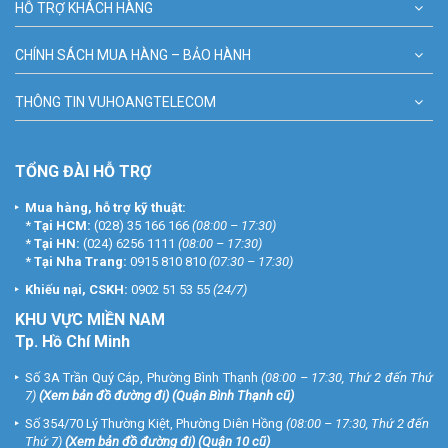
HỖ TRỢ KHÁCH HÀNG
CHÍNH SÁCH MUA HÀNG – BẢO HÀNH
THÔNG TIN VUHOANGTELECOM
TỔNG ĐÀI HỖ TRỢ
Mua hàng, hỗ trợ kỹ thuật:
*
Tại HCM:
(028) 35 166 166
(08:00 – 17:30)
*
Tại HN:
(024) 6256 1111
(08:00 – 17:30)
*
Tại Nha Trang:
0915 810 810
(07:30 – 17:30)
Khiếu nại, CSKH:
0902 51 53 55
(24/7)
KHU
VỰC MIỀN NAM
Tp. Hồ Chí Minh
Số 3A Trần Quý Cáp, Phường Bình Thạnh
(08:00 – 17:30, Thứ 2 đến Thứ
7)
(
Xem bản đồ đường đi
) (Quận Bình Thạnh cũ)
Số 354/70 Lý Thường Kiệt, Phường Diên Hồng
(08:00 – 17:30, Thứ 2 đến
Thứ 7)
(
Xem bản đồ đường đi
) (Quận 10 cũ)