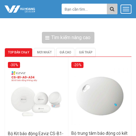
Tìm kiếm nâng cao
TOP BÁN CHẠY
MỚI NHẤT
GIÁ CAO
GIÁ THẤP
-30%
-20%
Bộ trung tâm báo động có kết
Bộ Kit báo động Ezviz CS-B1-