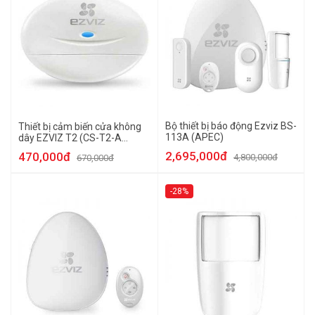
Bộ thiết bị báo động Ezviz BS-
Thiết bị cảm biến cửa không
113A (APEC)
dây EZVIZ T2 (CS-T2-A
(APEC))
2,695,000đ
470,000đ
4,800,000đ
670,000đ
-28%