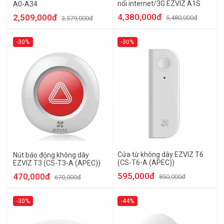
nối internet/3G EZVIZ A1S
A0-A34
4,380,000đ
2,509,000đ
5,480,000đ
3,579,000đ
-30%
-30%
Cửa từ không dây EZVIZ T6
Nút báo động không dây
(CS-T6-A (APEC))
EZVIZ T3 (CS-T3-A (APEC))
595,000đ
470,000đ
850,000đ
670,000đ
-30%
-44%