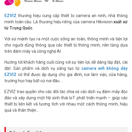
Tính năng nổi bật
EZVIZ
thương hiệu cung cấp thiết bị camera an ninh, nhà thông
minh toàn cầu. Là thương hiệu riêng của camera Hikvision
xuất xứ
Bên cạnh hướng dẫn thiết lập thì A1 cũng gửi cảnh báo bằng
từ Trung Quốc
.
giọng nói trong những trường hợp khẩn cấp.
Khi cảm biến được kích hoạt thì người dùng sẽ nhận được
Với sứ mệnh tạo ra một cuộc sống an toàn, thông minh và tiện lợi
thông báo tức thì trên điện thoại
cho người dùng thông qua các thiết bị thông minh, nền tảng dựa
Lựa chọn chế độ một cách linh hoạt, cho thiết bị biết bạn
trên đám mây và công nghệ AI.
đang ở đâu. Giúp chọn được chế độ tương ứng thông qua
ứng dụng Ezviz
Hướng tới khách hàng cuối cùng với sự tiện lợi, dễ dàng lắp đặt, cài
Giải pháp tích hợp, hỗ trợ 32 đầu dò giúp đạt đến khả năng vô
đặt. Sản phẩm và dịch vụ sáng tạo từ
camera wifi không dây
hạn
EZVIZ
có thể được áp dụng cho gia đình, nơi làm việc, cửa hàng,
Hoạt độn cùng những thiết bị cảnh báo khác, đem lại hệ
trường học hay bất cứ nơi đâu …
thống an ninh với nhiều thiết bị tích hợp
EZVIZ trao quyền cho các đối tác chia sẻ các dịch vụ đám mây độc
Với ứng dụng Ezviz thì người dùng có thể điều khiển từ xa kể
đáo và xây dựng một Hệ sinh thái IoT phát triển mạnh – giúp các
cả khi vắng nhà
thiết bị liên kết và tương tích với nhau một cách thông minh, hiệu
Thông số kĩ thuật bộ báo động trung tâm
quả và thân thiện…
EZVIZ A1 CS-A1-32W
Khả năng kết nối đến 32 cảm biến báo động không dây
Khoảng cách từ bộ báo động đến cảm biến tối đa 80 mét