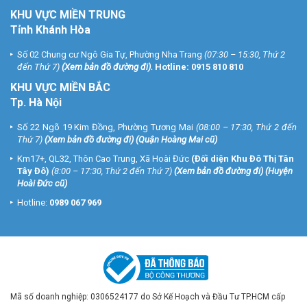
KHU VỰC MIỀN TRUNG
Tỉnh Khánh Hòa
Số 02 Chung cư Ngô Gia Tự, Phường Nha Trang
(07:30 – 15:30, Thứ 2
đến Thứ 7)
(
Xem bản đồ đường đi
).
Hotline:
0915 810 810
KHU VỰC MIỀN BẮC
Tp. Hà Nội
Số 22 Ngõ 19 Kim Đồng, Phường Tương Mai
(08:00 – 17:30, Thứ 2 đến
Thứ 7)
(
Xem bản đồ đường đi
) (Quận Hoàng Mai cũ)
Km17+, QL32, Thôn Cao Trung, Xã Hoài Đức
(Đối diện Khu Đô Thị Tân
Tây Đô)
(8:00 – 17:30, Thứ 2 đến Thứ 7)
(
Xem bản đồ đường đi
) (Huyện
Hoài Đức cũ)
Hotline:
0989 067 969
Mã số doanh nghiệp: 0306524177 do Sở Kế Hoạch và Đầu Tư TP.HCM cấp