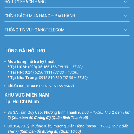
HỖ TRỢ KHÁCH HÀNG
CHÍNH SÁCH MUA HÀNG – BẢO HÀNH
THÔNG TIN VUHOANGTELECOM
TỔNG ĐÀI HỖ TRỢ
Mua hàng, hỗ trợ kỹ thuật:
*
Tại HCM:
(028) 35 166 166
(08:00 – 17:30)
*
Tại HN:
(024) 6256 1111
(08:00 – 17:30)
*
Tại Nha Trang:
0915 810 810
(07:30 – 17:30)
Khiếu nại, CSKH:
0902 51 53 55
(24/7)
KHU
VỰC MIỀN NAM
Tp. Hồ Chí Minh
Số 3A Trần Quý Cáp, Phường Bình Thạnh
(08:00 – 17:30, Thứ 2 đến Thứ
7)
(
Xem bản đồ đường đi
) (Quận Bình Thạnh cũ)
Số 354/70 Lý Thường Kiệt, Phường Diên Hồng
(08:00 – 17:30, Thứ 2 đến
Thứ 7)
(
Xem bản đồ đường đi
) (Quận 10 cũ)