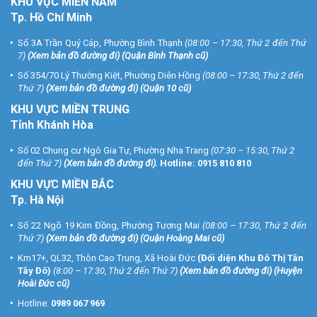
KHU
VỰC MIỀN NAM
Tp. Hồ Chí Minh
Số 3A Trần Quý Cáp, Phường Bình Thạnh
(08:00 – 17:30, Thứ 2 đến Thứ
7)
(
Xem bản đồ đường đi
) (Quận Bình Thạnh cũ)
Số 354/70 Lý Thường Kiệt, Phường Diên Hồng
(08:00 – 17:30, Thứ 2 đến
Thứ 7)
(
Xem bản đồ đường đi
) (Quận 10 cũ)
KHU VỰC MIỀN TRUNG
Tỉnh Khánh Hòa
Số 02 Chung cư Ngô Gia Tự, Phường Nha Trang
(07:30 – 15:30, Thứ 2
đến Thứ 7)
(
Xem bản đồ đường đi
).
Hotline:
0915 810 810
KHU VỰC MIỀN BẮC
Tp. Hà Nội
Số 22 Ngõ 19 Kim Đồng, Phường Tương Mai
(08:00 – 17:30, Thứ 2 đến
Thứ 7)
(
Xem bản đồ đường đi
) (Quận Hoàng Mai cũ)
Km17+, QL32, Thôn Cao Trung, Xã Hoài Đức
(Đối diện Khu Đô Thị Tân
Tây Đô)
(8:00 – 17:30, Thứ 2 đến Thứ 7)
(
Xem bản đồ đường đi
) (Huyện
Hoài Đức cũ)
Hotline:
0989 067 969