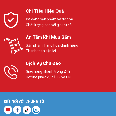
Chi Tiêu Hiệu Quả
Đa dạng sản phẩm và dịch vụ
Chất lượng cao với giá ưu đãi
An Tâm Khi Mua Sắm
Sản phẩm, hàng hóa chính hãng
Thanh toán tiện lợi
Dịch Vụ Chu Đáo
Giao hàng nhanh trong 24h
Hotline phục vụ cả T7 và CN
KẾT NỐI VỚI CHÚNG TÔI