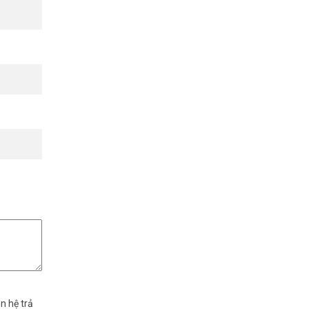
.
n hệ trả