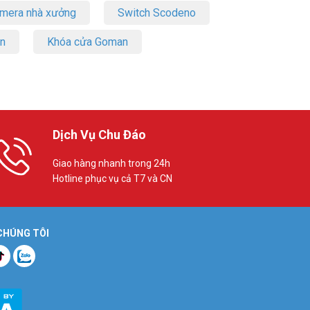
amera nhà xưởng
Switch Scodeno
on
Khóa cửa Goman
Dịch Vụ Chu Đáo
Giao hàng nhanh trong 24h
Hotline phục vụ cả T7 và CN
 CHÚNG TÔI