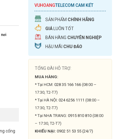
VUHOANG
TELECOM CAM KẾT
SẢN PHẨM
CHÍNH HÃNG
GIÁ
LUÔN TỐT
 nơi
BÁN HÀNG
CHUYÊN NGHIỆP
HẬU MÃI
CHU ĐÁO
TỔNG ĐÀI HỖ TRỢ:
MUA HÀNG:
* Tại HCM:
028 35 166 166
(08:00 –
17:30, T2-T7)
* Tại HÀ NỘI:
024 6256 1111
(08:00 –
17:30, T2-T7)
* Tại NHA TRANG:
0915 810 810
(08:00
– 17:30, T2-T7)
ằng cổng
KHIẾU NẠI:
0902 51 53 55 (24/7)