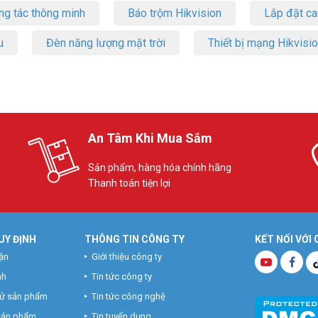
ng tác thông minh
Báo trộm Hikvision
Lắp đặt c
u
Đèn năng lượng mặt trời
Thiết bị mạng Hikvisi
An Tâm Khi Mua Sắm
Sản phẩm, hàng hóa chính hãng
Thanh toán tiện lợi
UY ĐỊNH
THÔNG TIN CÔNG TY
KẾT NỐI VỚI
ận
Giới thiệu công ty
nh
Tin tức công ty
hử sản phẩm
Tin tức công nghệ
 sản phẩm
Tin tuyển dụng