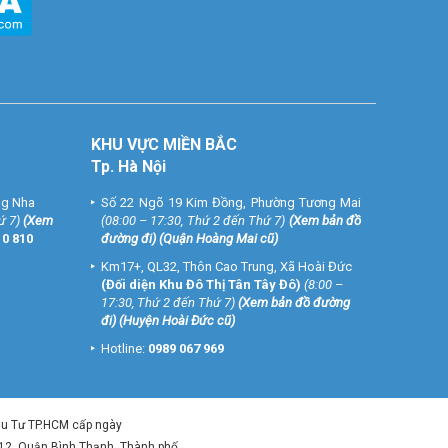
KHU VỰC MIỀN BẮC
Tp. Hà Nội
ng Nha
Số 22 Ngõ 19 Kim Đồng, Phường Tương Mai
ứ 7)
(
Xem
(08:00 – 17:30, Thứ 2 đến Thứ 7)
(
Xem bản đồ
10 810
đường đi
) (Quận Hoàng Mai cũ)
Km17+, QL32, Thôn Cao Trung, Xã Hoài Đức
(Đối diện Khu Đô Thị Tân Tây Đô)
(8:00 –
17:30, Thứ 2 đến Thứ 7)
(
Xem bản đồ đường
đi
) (Huyện Hoài Đức cũ)
Hotline:
0989 067 969
ầu Tư TP.HCM cấp ngày
 12, Quận Bình Thạnh, Thành phố