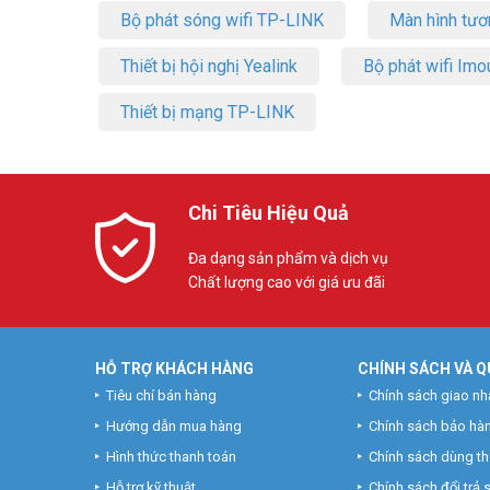
Bộ phát sóng wifi TP-LINK
Màn hình tươ
Thiết bị hội nghị Yealink
Bộ phát wifi Imo
Thiết bị mạng TP-LINK
Chi Tiêu Hiệu Quả
Đa dạng sản phẩm và dịch vụ
Chất lượng cao với giá ưu đãi
HỖ TRỢ KHÁCH HÀNG
CHÍNH SÁCH VÀ Q
Tiêu chí bán hàng
Chính sách giao nh
Hướng dẫn mua hàng
Chính sách bảo hà
Hình thức thanh toán
Chính sách dùng t
Hỗ trợ kỹ thuật
Chính sách đổi trả