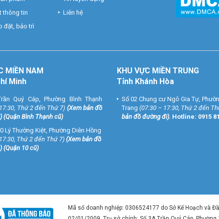
 thông tin
Liên hệ
 đặt, bảo trì
C MIỀN NAM
KHU VỰC MIỀN TRUNG
Chí Minh
Tỉnh Khánh Hòa
rần Quý Cáp, Phường Bình Thạnh
Số 02 Chung cư Ngô Gia Tự, Phườ
 17:30, Thứ 2 đến Thứ 7)
(
Xem bản đồ
Trang
(07:30 – 17:30, Thứ 2 đến Th
) (Quận Bình Thạnh cũ)
bản đồ đường đi
).
Hotline:
0915 8
0 Lý Thường Kiệt, Phường Diên Hồng
 17:30, Thứ 2 đến Thứ 7)
(
Xem bản đồ
) (Quận 10 cũ)
Mã số doanh nghiệp: 0306524177 do Sở Kế Hoạch và Đ
02/01/2009. Trụ sở chính: Số 3A Trần Quý Cáp, Phường