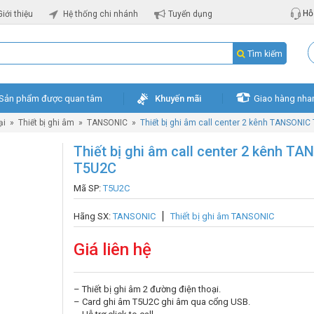
Hỗ 
Giới thiệu
Hệ thống chi nhánh
Tuyển dụng
Tìm kiếm
Sản phẩm được quan tâm
Khuyến mãi
Giao hàng nha
ại
»
Thiết bị ghi âm
»
TANSONIC
»
Thiết bị ghi âm call center 2 kênh TANSONI
Thiết bị ghi âm call center 2 kênh T
T5U2C
Mã SP:
T5U2C
Hãng SX:
TANSONIC
Thiết bị ghi âm TANSONIC
Giá liên hệ
– Thiết bị ghi âm 2 đường điện thoại.
– Card ghi âm T5U2C ghi âm qua cổng USB.