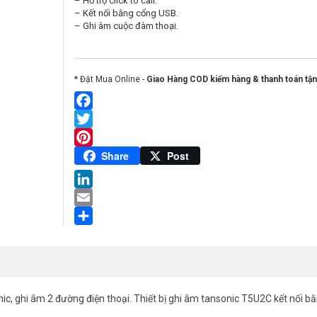
– Hỗ trợ click to call.
– Kết nối bằng cổng USB.
– Ghi âm cuộc đàm thoại.
* Đặt Mua Online -
Giao Hàng COD kiểm hàng & thanh toán tận
Facebook
Twitter
Pinterest
Share
Post
LinkedIn
Email
Share
onic, ghi âm 2 đường điện thoại. Thiết bị ghi âm tansonic T5U2C kết nối b