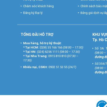
Chăm sóc khách hàng
Chính sách bảo mật
Đăng ký Đại lý
Bảng giá dịch vụ lắp
TỔNG ĐÀI HỖ TRỢ
KHU
VỰ
Tp. Hồ 
Mua hàng, hỗ trợ kỹ thuật:
*
Tại HCM:
(028) 35 166 166
(08:00 – 17:30)
Số 3A T
*
Tại HN:
(024) 6256 1111
(08:00 – 17:30)
(08:00 –
*
Tại Nha Trang:
0915 810 810
(07:30 –
đường đi
17:30)
Số 354/7
Khiếu nại, CSKH:
0902 51 53 55
(24/7)
(08:00 –
đường đi