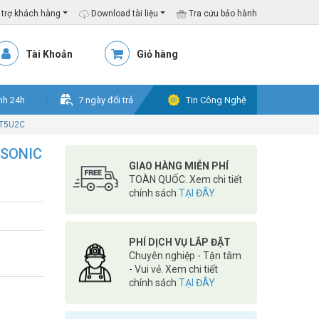
trợ khách hàng
Download tài liệu
Tra cứu bảo hành
Tài Khoản
Giỏ hàng
nh 24h
7 ngày đổi trả
Tin Công Nghệ
C T5U2C
ANSONIC
GIAO HÀNG MIỄN PHÍ
TOÀN QUỐC. Xem chi tiết
chính sách
TẠI ĐÂY
PHÍ DỊCH VỤ LẮP ĐẶT
Chuyên nghiệp - Tận tâm
- Vui vẻ. Xem chi tiết
chính sách
TẠI ĐÂY