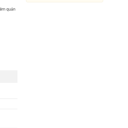
 mềm quản
Thiết bị ghi âm call center 2
kênh TANSONIC T5U2C
Đang cập nhật giá
Mua Ngay