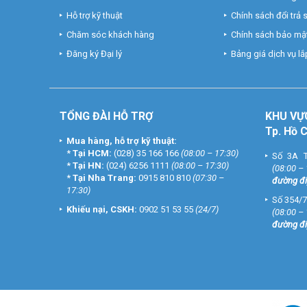
Hỗ trợ kỹ thuật
Chính sách đổi trả
Chăm sóc khách hàng
Chính sách bảo mật
Đăng ký Đại lý
Bảng giá dịch vụ lắp
TỔNG ĐÀI HỖ TRỢ
KHU
VỰ
Tp. Hồ 
Mua hàng, hỗ trợ kỹ thuật:
*
Tại HCM:
(028) 35 166 166
(08:00 – 17:30)
Số 3A T
*
Tại HN:
(024) 6256 1111
(08:00 – 17:30)
(08:00 –
*
Tại Nha Trang:
0915 810 810
(07:30 –
đường đi
17:30)
Số 354/7
Khiếu nại, CSKH:
0902 51 53 55
(24/7)
(08:00 –
đường đi