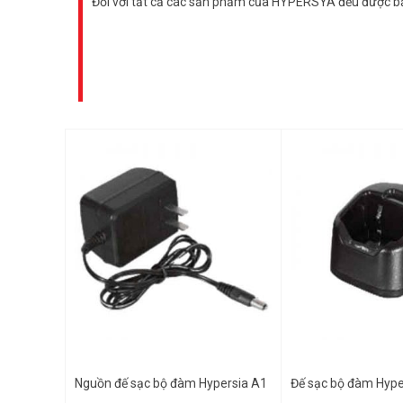
Đối với tất cả các sản phẩm của HYPERSYA đều được bảo 
Nguồn đế sạc bộ đàm Hypersia A1
Đế sạc bộ đàm Hype