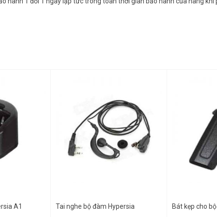
hành 1 đổi 1 ngay lập tức trong toàn thời gian bảo hành của hãng khi ph
rsia A1
Tai nghe bộ đàm Hypersia
Bát kẹp cho b