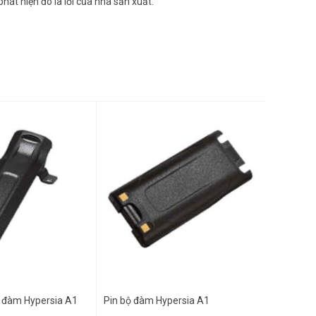
át hiện đó là lỗi của nhà sản xuất.
ộ đàm Hypersia A1
Pin bộ đàm Hypersia A1