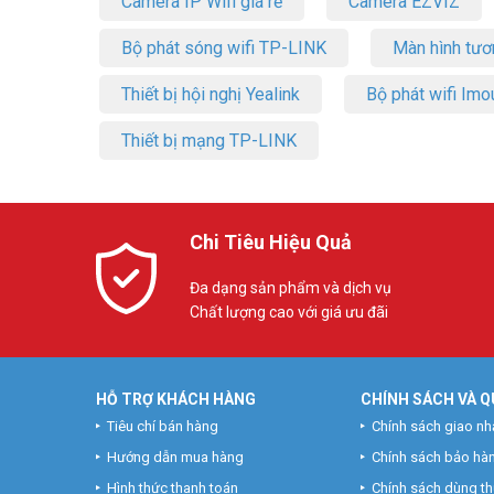
Camera IP Wifi giá rẻ
Camera EZVIZ
Bộ phát sóng wifi TP-LINK
Màn hình tươ
Thiết bị hội nghị Yealink
Bộ phát wifi Imo
Thiết bị mạng TP-LINK
Chi Tiêu Hiệu Quả
Đa dạng sản phẩm và dịch vụ
Chất lượng cao với giá ưu đãi
HỖ TRỢ KHÁCH HÀNG
CHÍNH SÁCH VÀ Q
Tiêu chí bán hàng
Chính sách giao nh
Hướng dẫn mua hàng
Chính sách bảo hà
Hình thức thanh toán
Chính sách dùng t