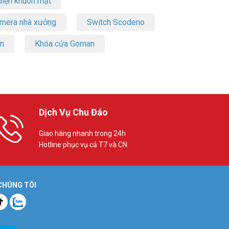
iện khuôn mặt
amera nhà xưởng
Switch Scodeno
on
Khóa cửa Goman
Dịch Vụ Chu Đáo
Giao hàng nhanh trong 24h
Hotline phục vụ cả T7 và CN
 CHÚNG TÔI