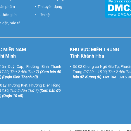
 sản phẩm
Tin tuyển dụng
 thông tin
Liên hệ
 đặt, bảo trì
C MIỀN NAM
KHU VỰC MIỀN TRUNG
Chí Minh
Tỉnh Khánh Hòa
rần Quý Cáp, Phường Bình Thạnh
Số 02 Chung cư Ngô Gia Tự, Phườ
 17:30, Thứ 2 đến Thứ 7)
(
Xem bản đồ
Trang
(07:30 – 15:30, Thứ 2 đến Th
) (Quận Bình Thạnh cũ)
bản đồ đường đi
).
Hotline:
0915 8
0 Lý Thường Kiệt, Phường Diên Hồng
 17:30, Thứ 2 đến Thứ 7)
(
Xem bản đồ
) (Quận 10 cũ)