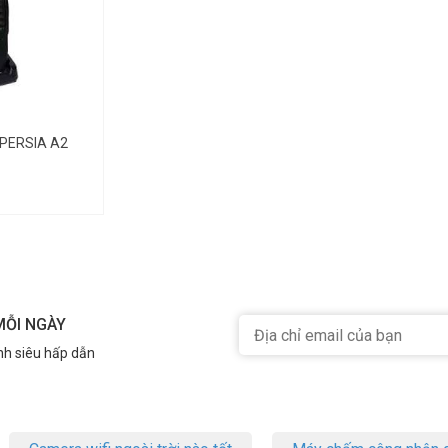
YPERSIA A2
MỖI NGÀY
nh siêu hấp dẫn