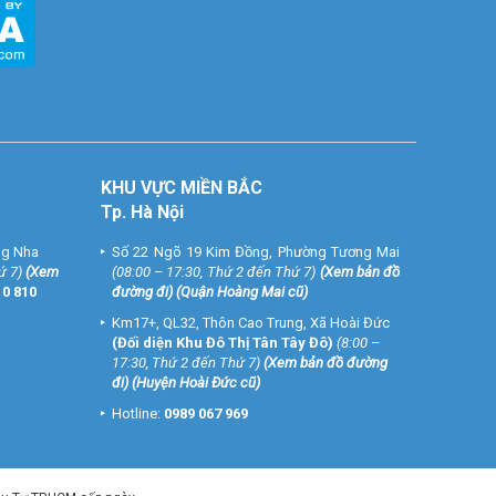
KHU VỰC MIỀN BẮC
Tp. Hà Nội
ng Nha
Số 22 Ngõ 19 Kim Đồng, Phường Tương Mai
ứ 7)
(
Xem
(08:00 – 17:30, Thứ 2 đến Thứ 7)
(
Xem bản đồ
10 810
đường đi
) (Quận Hoàng Mai cũ)
Km17+, QL32, Thôn Cao Trung, Xã Hoài Đức
(Đối diện Khu Đô Thị Tân Tây Đô)
(8:00 –
17:30, Thứ 2 đến Thứ 7)
(
Xem bản đồ đường
đi
) (Huyện Hoài Đức cũ)
Hotline:
0989 067 969