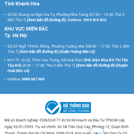
Tỉnh Khánh Hòa
Số 02 Chung cư Ngô Gia Tự, Phường Nha Trang
(07:30 – 15:30, Thứ 2
đến Thứ 7)
(
Xem bản đồ đường đi
).
Hotline:
0915 810 810
KHU VỰC MIỀN BẮC
Tp. Hà Nội
Số 22 Ngõ 19 Kim Đồng, Phường Tương Mai
(08:00 – 17:30, Thứ 2 đến
Thứ 7)
(
Xem bản đồ đường đi
) (Quận Hoàng Mai cũ)
Km17+, QL32, Thôn Cao Trung, Xã Hoài Đức
(Đối diện Khu Đô Thị Tân
Tây Đô)
(8:00 – 17:30, Thứ 2 đến Thứ 7)
(
Xem bản đồ đường đi
) (Huyện
Hoài Đức cũ)
Hotline:
0989 067 969
Mã số doanh nghiệp: 0306524177 do Sở Kế Hoạch và Đầu Tư TP.HCM cấp
ngày 02/01/2009. Trụ sở chính: Số 3A Trần Quý Cáp, Phường 12, Quận Bình
Thạnh, Thành phố Hồ Chí Minh 2008-2018. Bản quyền thuộc về Công Ty Cổ