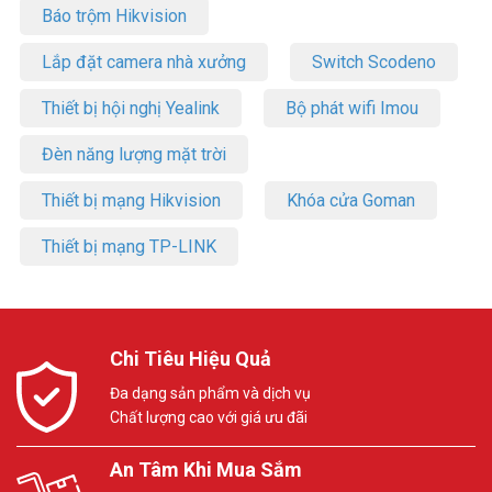
Báo trộm Hikvision
Lắp đặt camera nhà xưởng
Switch Scodeno
Thiết bị hội nghị Yealink
Bộ phát wifi Imou
Đèn năng lượng mặt trời
Thiết bị mạng Hikvision
Khóa cửa Goman
Thiết bị mạng TP-LINK
Chi Tiêu Hiệu Quả
Đa dạng sản phẩm và dịch vụ
Chất lượng cao với giá ưu đãi
An Tâm Khi Mua Sắm