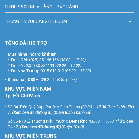
CHÍNH SÁCH MUA HÀNG – BẢO HÀNH
THÔNG TIN VUHOANGTELECOM
TỔNG ĐÀI HỖ TRỢ
Mua hàng, hỗ trợ kỹ thuật:
*
Tại HCM:
(028) 35 166 166
(08:00 – 17:30)
*
Tại HN:
(024) 6256 1111
(08:00 – 17:30)
*
Tại Nha Trang:
0915 810 810
(07:30 – 17:30)
Khiếu nại, CSKH:
0902 51 53 55
(24/7)
KHU
VỰC MIỀN NAM
Tp. Hồ Chí Minh
Số 3A Trần Quý Cáp, Phường Bình Thạnh
(08:00 – 17:30, Thứ 2 đến Thứ
7)
(
Xem bản đồ đường đi
) (Quận Bình Thạnh cũ)
Số 354/70 Lý Thường Kiệt, Phường Diên Hồng
(08:00 – 17:30, Thứ 2 đến
Thứ 7)
(
Xem bản đồ đường đi
) (Quận 10 cũ)
KHU VỰC MIỀN TRUNG