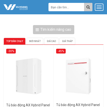
Tìm kiếm nâng cao
TOP BÁN CHẠY
MỚI NHẤT
GIÁ CAO
GIÁ THẤP
-30%
-45%
Tủ báo động AX Hybrid Panel
Tủ báo động AX Hybrid Panel