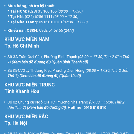
Mua hàng, hỗ trợ kỹ thuật:
*
Tại HCM:
(028) 35 166 166
(08:00 – 17:30)
*
Tại HN:
(024) 6256 1111
(08:00 – 17:30)
*
Tại Nha Trang:
0915 810 810
(07:30 – 17:30)
Khiếu nại, CSKH:
0902 51 53 55
(24/7)
KHU
VỰC MIỀN NAM
Tp. Hồ Chí Minh
Số 3A Trần Quý Cáp, Phường Bình Thạnh
(08:00 – 17:30, Thứ 2 đến Thứ
7)
(
Xem bản đồ đường đi
) (Quận Bình Thạnh cũ)
Số 354/70 Lý Thường Kiệt, Phường Diên Hồng
(08:00 – 17:30, Thứ 2 đến
Thứ 7)
(
Xem bản đồ đường đi
) (Quận 10 cũ)
KHU VỰC MIỀN TRUNG
Tỉnh Khánh Hòa
Số 02 Chung cư Ngô Gia Tự, Phường Nha Trang
(07:30 – 15:30, Thứ 2
đến Thứ 7)
(
Xem bản đồ đường đi
).
Hotline:
0915 810 810
KHU VỰC MIỀN BẮC
Tp. Hà Nội
Số 22 Ngõ 19 Kim Đồng, Phường Tương Mai
(08:00 – 17:30, Thứ 2 đến