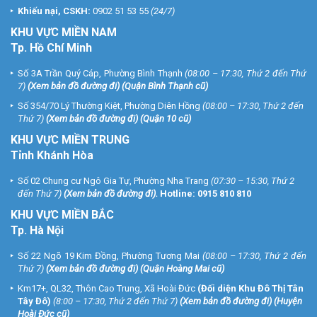
Khiếu nại, CSKH:
0902 51 53 55
(24/7)
KHU
VỰC MIỀN NAM
Tp. Hồ Chí Minh
Số 3A Trần Quý Cáp, Phường Bình Thạnh
(08:00 – 17:30, Thứ 2 đến Thứ
7)
(
Xem bản đồ đường đi
) (Quận Bình Thạnh cũ)
Số 354/70 Lý Thường Kiệt, Phường Diên Hồng
(08:00 – 17:30, Thứ 2 đến
Thứ 7)
(
Xem bản đồ đường đi
) (Quận 10 cũ)
KHU VỰC MIỀN TRUNG
Tỉnh Khánh Hòa
Số 02 Chung cư Ngô Gia Tự, Phường Nha Trang
(07:30 – 15:30, Thứ 2
đến Thứ 7)
(
Xem bản đồ đường đi
).
Hotline:
0915 810 810
KHU VỰC MIỀN BẮC
Tp. Hà Nội
Số 22 Ngõ 19 Kim Đồng, Phường Tương Mai
(08:00 – 17:30, Thứ 2 đến
Thứ 7)
(
Xem bản đồ đường đi
) (Quận Hoàng Mai cũ)
Km17+, QL32, Thôn Cao Trung, Xã Hoài Đức
(Đối diện Khu Đô Thị Tân
Tây Đô)
(8:00 – 17:30, Thứ 2 đến Thứ 7)
(
Xem bản đồ đường đi
) (Huyện
Hoài Đức cũ)