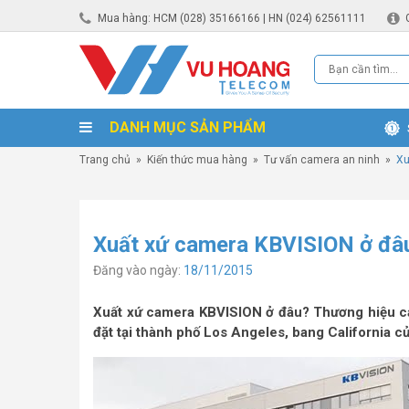
Mua hàng: HCM (028) 35166166 | HN (024) 62561111
DANH MỤC SẢN PHẨM
Trang chủ
»
Kiến thức mua hàng
»
Tư vấn camera an ninh
»
Xu
Xuất xứ camera KBVISION ở đâ
Đăng vào ngày:
18/11/2015
Xuất xứ camera KBVISION ở đâu? Thương hiệu c
đặt tại thành phố Los Angeles, bang California 