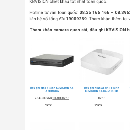
KBVISION chiết khấu tốt nhất toàn quốc.
Hotline tư vấn toàn quốc:
08.35 166 166 – 08.396
liên hệ số tổng đài
19009259.
Tham khảo thêm tại 
Tham khảo camera quan sát, đầu ghi KBVISION 
Đầu ghi 5in1 4 kênh KBVISION KX-
Đầu ghi hình Ai 5in1 4 kênh
A7104SD6
KBVISION KX-CAi7104TH1
Giá
Giá
2.140.000
VNĐ
1.070.000
VNĐ
0
VNĐ
gốc
hiện
là:
tại
2.140.000VNĐ.
là:
5.00
11
trên 5
5.00
8
trên 5
1.070.000VNĐ.
dựa trên
dựa trên
đánh giá
đánh giá