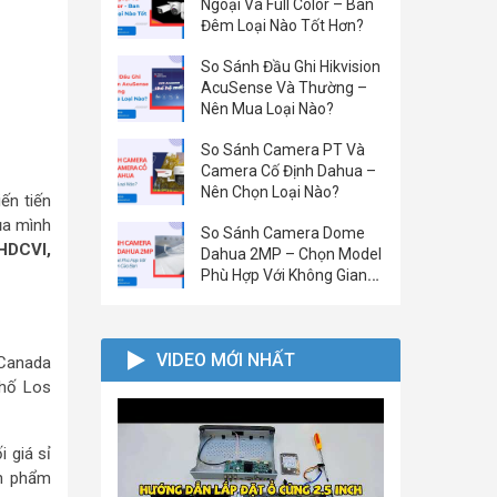
Ngoại Và Full Color – Ban
Đêm Loại Nào Tốt Hơn?
So Sánh Đầu Ghi Hikvision
AcuSense Và Thường –
Nên Mua Loại Nào?
So Sánh Camera PT Và
Camera Cố Định Dahua –
Nên Chọn Loại Nào?
ến tiến
ủa mình
So Sánh Camera Dome
HDCVI,
Dahua 2MP – Chọn Model
Phù Hợp Với Không Gian
Của Bạn
VIDEO MỚI NHẤT
 Canada
phố Los
i giá sỉ
ản phẩm