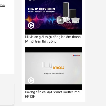
Giá
0
VNĐ
hiện
tại
0VNĐ.
là:
280.000VNĐ.
Hikvision giới thiệu dòng loa âm thanh
IP mới trên thị trường
Hướng dẫn cài đặt Smart Router Imou
HR12F