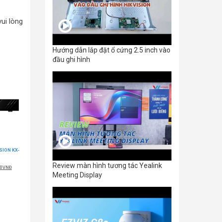
ui lòng
Hướng dẫn lắp đặt ổ cứng 2.5 inch vào
đầu ghi hình
ISION KX-
Review màn hình tương tác Yealink
Giá
00
VNĐ
hiện
Meeting Display
tại
000VNĐ.
là:
990.000VNĐ.