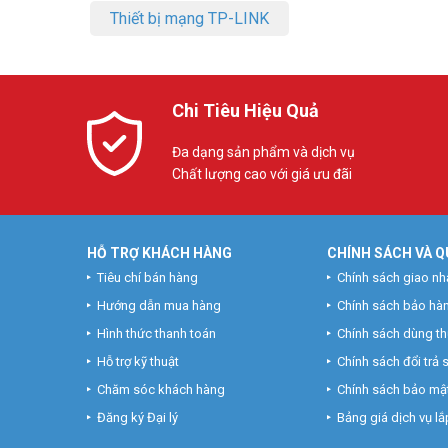
Thiết bị mạng TP-LINK
Chi Tiêu Hiệu Quả
Đa dạng sản phẩm và dịch vụ
Chất lượng cao với giá ưu đãi
HỖ TRỢ KHÁCH HÀNG
CHÍNH SÁCH VÀ Q
Tiêu chí bán hàng
Chính sách giao nh
Hướng dẫn mua hàng
Chính sách bảo hà
Hình thức thanh toán
Chính sách dùng t
Hỗ trợ kỹ thuật
Chính sách đổi trả
Chăm sóc khách hàng
Chính sách bảo mật
Đăng ký Đại lý
Bảng giá dịch vụ lắp