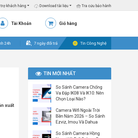
trợ khách hàng
Download tài liệu
Tra cứu bảo hành
Tài Khoản
Giỏ hàng
nh 24h
7 ngày đổi trả
Tin Công Nghệ
TIN MỚI NHẤT
So Sánh Camera Chống
Va Đập IK08 Và IK10: Nên
Chọn Loại Nào?
n xuất
Camera Wifi Ngoài Trời
Bền Năm 2026 – So Sánh
Ezviz, Imou Và Dahua
So Sánh Camera Hồng