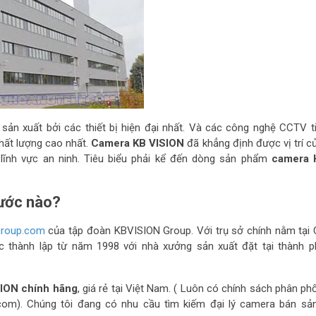
sản xuất bởi các thiết bị hiện đại nhất. Và các công nghệ CCTV ti
hất lượng cao nhất.
Camera KB VISION
đã khẳng định được vị trí c
g lĩnh vực an ninh. Tiêu biểu phải kể đến dòng sản phẩm
camera 
ước nào?
group.com
của tập đoàn KBVISION Group. Với trụ sở chính nằm tại
 thành lập từ năm 1998 với nhà xưởng sản xuất đặt tại thành 
ION chính hãng
, giá rẻ tại Việt Nam. ( Luôn có chính sách phân phố
ecom). Chúng tôi đang có nhu cầu tìm kiếm đại lý camera bán s