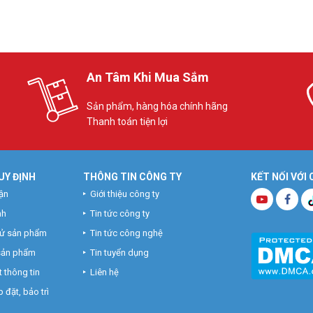
An Tâm Khi Mua Sắm
Sản phẩm, hàng hóa chính hãng
Thanh toán tiện lợi
UY ĐỊNH
THÔNG TIN CÔNG TY
KẾT NỐI VỚI
ận
Giới thiệu công ty
nh
Tin tức công ty
hử sản phẩm
Tin tức công nghệ
 sản phẩm
Tin tuyển dụng
 thông tin
Liên hệ
 đặt, bảo trì