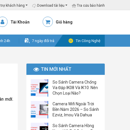
trợ khách hàng
Download tài liệu
Tra cứu bảo hành
Tài Khoản
Giỏ hàng
nh 24h
7 ngày đổi trả
Tin Công Nghệ
TIN MỚI NHẤT
So Sánh Camera Chống
Va Đập IK08 Và IK10: Nên
Chọn Loại Nào?
àn mới.
Camera Wifi Ngoài Trời
Bền Năm 2026 – So Sánh
Ezviz, Imou Và Dahua
So Sánh Camera Hồng