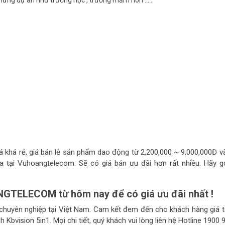
 những dự án như trường học , trường mầm non …..
á khá rẻ, giá bán lẻ sản phẩm dao động từ 2,200,000 ~ 9,000,000Đ v
a tại Vuhoangtelecom. Sẽ có giá bán ưu đãi hơn rất nhiều. Hãy g
NGTELECOM từ hôm nay để có giá ưu đãi nhất !
huyên nghiệp tại Việt Nam. Cam kết đem đến cho khách hàng giá t
h Kbvision 5in1. Mọi chi tiết, quý khách vui lòng liên hệ Hotline 1900