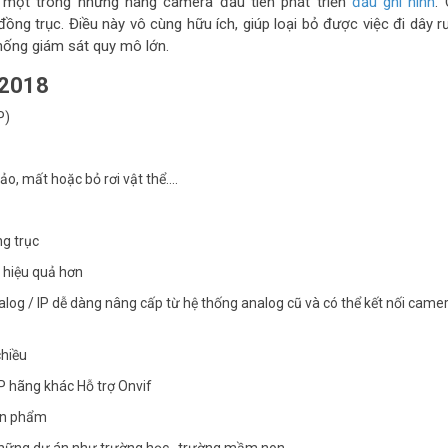
là một trong những hãng camera đầu tiên phát triển
đầu ghi hình
.
ồng trục. Điều này vô cùng hữu ích, giúp loại bỏ được việc đi dây r
 thống giám sát quy mô lớn.
 2018
P)
ảo, mất hoặc bỏ rơi vật thể….
ng trục
 hiệu quả hơn
log / IP dễ dàng nâng cấp từ hệ thống analog cũ và có thể kết nối camer
chiều
IP hãng khác Hỗ trợ Onvif
sản phẩm