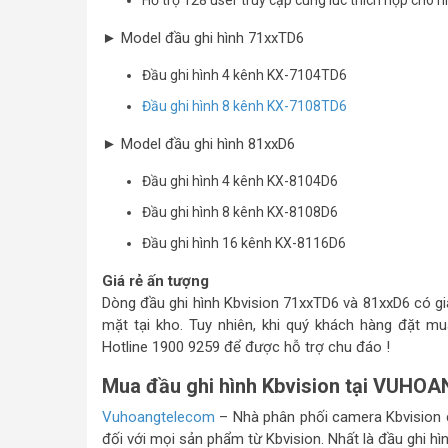
Hỗ trợ 128 user truy cập cùng lúc thích hợp cho
► Model đầu ghi hình 71xxTD6
Đầu ghi hình 4 kênh KX-7104TD6
Đầu ghi hình 8 kênh KX-7108TD6
► Model đầu ghi hình 81xxD6
Đầu ghi hình 4 kênh KX-8104D6
Đầu ghi hình 8 kênh KX-8108D6
Đầu ghi hình 16 kênh KX-8116D6
Giá rẻ ấn tượng
Dòng đầu ghi hình Kbvision 71xxTD6 và 81xxD6 có gi
mặt tại kho. Tuy nhiên, khi quý khách hàng đặt mu
Hotline 1900 9259 để được hỗ trợ chu đáo !
Mua đầu ghi hình Kbvision tại VUHOA
Vuhoangtelecom
– Nhà phân phối camera Kbvision c
đối với mọi sản phẩm từ Kbvision. Nhất là đầu ghi hìn