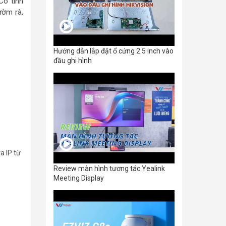
 Có tính
ườm rà,
Hướng dẫn lắp đặt ổ cứng 2.5 inch vào
đầu ghi hình
a IP từ
Review màn hình tương tác Yealink
Meeting Display