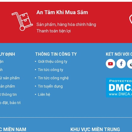
An Tâm Khi Mua Sắm
Sản phẩm, hàng hóa chính hãng
Thanh toán tiện lợi
UY ĐỊNH
THÔNG TIN CÔNG TY
KẾT NỐI VỚI
ận
Giới thiệu công ty
nh
Tin tức công ty
hử sản phẩm
Tin tức công nghệ
 sản phẩm
Tin tuyển dụng
 thông tin
Liên hệ
 đặt, bảo trì
C MIỀN NAM
KHU VỰC MIỀN TRUNG