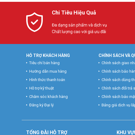
Chi Tiêu Hiệu Quả
Đa dạng sản phẩm và dịch vụ
Chất lượng cao với giá ưu đãi
HỖ TRỢ KHÁCH HÀNG
CHÍNH SÁCH VÀ Q
Tiêu chí bán hàng
Chính sách giao nh
Hướng dẫn mua hàng
Chính sách bảo hà
Hình thức thanh toán
Chính sách dùng t
Hỗ trợ kỹ thuật
Chính sách đổi trả
Chăm sóc khách hàng
Chính sách bảo mật
Đăng ký Đại lý
Bảng giá dịch vụ lắp
TỔNG ĐÀI HỖ TRỢ
KHU
VỰ