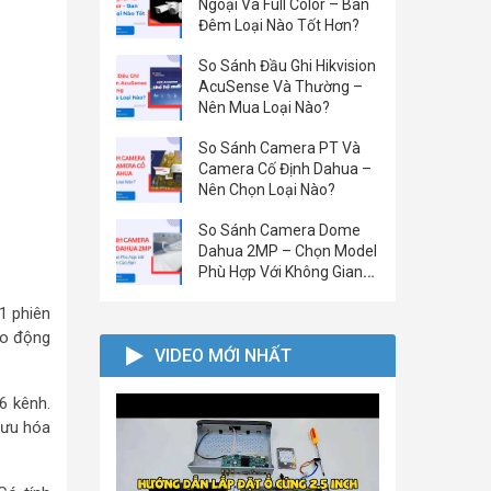
Ngoại Và Full Color – Ban
Đêm Loại Nào Tốt Hơn?
So Sánh Đầu Ghi Hikvision
AcuSense Và Thường –
Nên Mua Loại Nào?
So Sánh Camera PT Và
Camera Cố Định Dahua –
Nên Chọn Loại Nào?
So Sánh Camera Dome
Dahua 2MP – Chọn Model
Phù Hợp Với Không Gian
Của Bạn
1 phiên
áo động
VIDEO MỚI NHẤT
6 kênh.
 ưu hóa