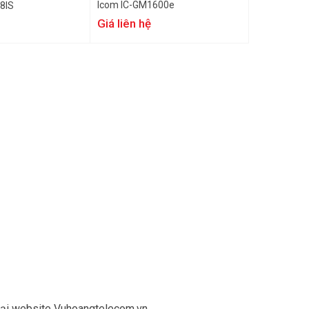
Icom IC-GM1600e
8IS
Giá liên hệ
ại website Vuhoangtelecom.vn