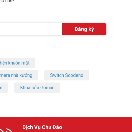
lỡ nhé!
iện khuôn mặt
amera nhà xưởng
Switch Scodeno
on
Khóa cửa Goman
Dịch Vụ Chu Đáo