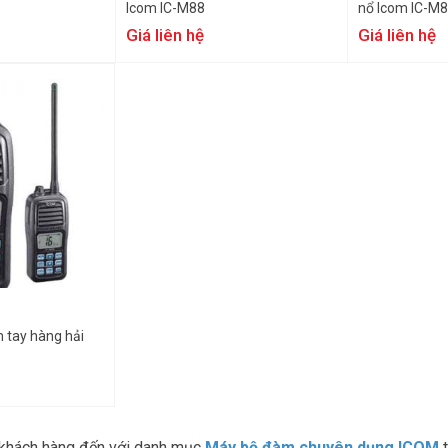
Icom IC-M88
nổ Icom IC-M8
Giá liên hệ
Giá liên hệ
tay hàng hải
khách hàng đến với danh mục
Máy bộ đàm chuyên dụng ICOM
t