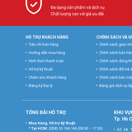
Đa dạng sản phẩm và dịch vụ
Chất lượng cao với giá ưu đãi
HỖ TRỢ KHÁCH HÀNG
CHÍNH SÁCH VÀ Q
Tiêu chí bán hàng
Chính sách giao nh
Hướng dẫn mua hàng
Chính sách bảo hà
Hình thức thanh toán
Chính sách dùng t
Hỗ trợ kỹ thuật
Chính sách đổi trả
Chăm sóc khách hàng
Chính sách bảo mật
Đăng ký Đại lý
Bảng giá dịch vụ lắp
TỔNG ĐÀI HỖ TRỢ
KHU
VỰ
Tp. Hồ 
Mua hàng, hỗ trợ kỹ thuật:
*
Tại HCM:
(028) 35 166 166
(08:00 – 17:30)
Số 3A T