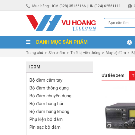
Mua hàng: HCM (028) 35166166 | HN (024) 62561111
DANH MỤC SẢN PHẨM
Trang chủ
»
Sản phẩm
»
Thiết bị viễn thông
»
Máy bộ đàm
»
B
ICOM
Ưu tiên xem
T
Bộ đàm cầm tay
Bộ đàm thông dụng
Bộ đàm chuyên dụng
Bộ đàm hàng hải
Bộ đàm hàng không
Phụ kiện bộ đàm
Pin sạc bộ đàm