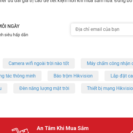
her ưu đãi giá trị cao để tiết kiệm hơn khi mua sắm nữa. Đừng bỏ 
MỖI NGÀY
nh siêu hấp dẫn
Camera wifi ngoài trời nào tốt
Máy chấm công nhận d
ng tác thông minh
Báo trộm Hikvision
Lắp đặt c
u
Đèn năng lượng mặt trời
Thiết bị mạng Hikvisi
An Tâm Khi Mua Sắm