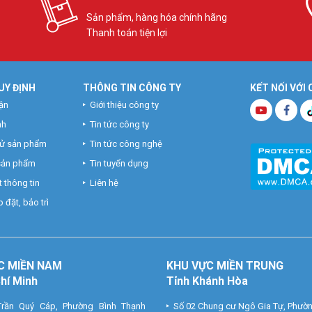
Sản phẩm, hàng hóa chính hãng
Thanh toán tiện lợi
UY ĐỊNH
THÔNG TIN CÔNG TY
KẾT NỐI VỚI
ận
Giới thiệu công ty
nh
Tin tức công ty
hử sản phẩm
Tin tức công nghệ
 sản phẩm
Tin tuyển dụng
 thông tin
Liên hệ
 đặt, bảo trì
C MIỀN NAM
KHU VỰC MIỀN TRUNG
Chí Minh
Tỉnh Khánh Hòa
rần Quý Cáp, Phường Bình Thạnh
Số 02 Chung cư Ngô Gia Tự, Phườ