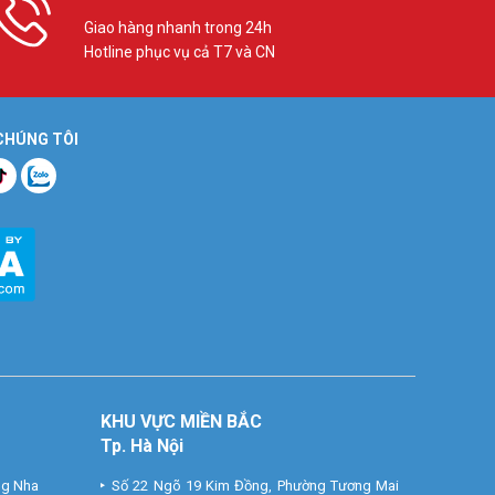
Giao hàng nhanh trong 24h
Hotline phục vụ cả T7 và CN
 CHÚNG TÔI
KHU VỰC MIỀN BẮC
Tp. Hà Nội
ng Nha
Số 22 Ngõ 19 Kim Đồng, Phường Tương Mai