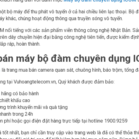
t bộ máy để thu phát vô tuyến ở cả hai chiều liên lạc thoại. Bộ 
áy khác, chúng hoạt động thông qua truyền sóng vô tuyến.
M nổi tiếng với các sản phẩm viễn thông công nghệ Nhật Bản. Sả
trên dây chuyền hiện đại bằng công nghệ tiên tiến, được kiểm địn
 lắp ráp, hoàn thành.
 bán máy bộ đàm chuyên dụng I
m
là trang mua bán camera quan sát, chuông hình, báo trộm, tổng đà
ng tại Vuhoangtelecom.vn, Quý khách được đảm bảo:
 hãng có bảo hành
 chiết khấu cao
ng trình khuyến mãi và quà tặng
nhanh trong 24h
n phí hoặc gọi điện đặt hàng trực tiếp tại hotline 1900.9259
 tốt nhất, bạn chỉ cần truy cập vào trang web là đã có thể thỏa t