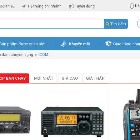
Hỗ 
Giới thiệu
Hệ thống chi nhánh
Tuyển dụng
Tìm kiếm
Sản phẩm được quan tâm
Khuyến mãi
Giao hàng nha
ộ đàm chuyên dụng
»
ICOM
OP BÁN CHẠY
MỚI NHẤT
GIÁ CAO
GIÁ THẤP