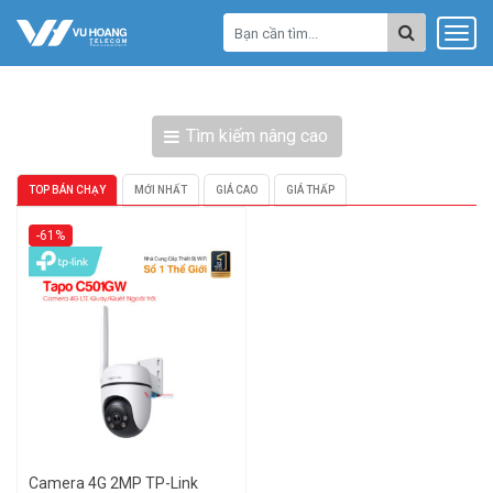
Tìm kiếm nâng cao
TOP BÁN CHẠY
MỚI NHẤT
GIÁ CAO
GIÁ THẤP
-61%
Camera 4G 2MP TP-Link