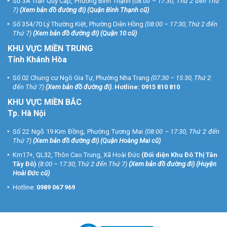
Số 3A Trần Quý Cáp, Phường Bình Thạnh
(08:00 – 17:30, Thứ 2 đến Thứ
7)
(
Xem bản đồ đường đi
) (Quận Bình Thạnh cũ)
Số 354/70 Lý Thường Kiệt, Phường Diên Hồng
(08:00 – 17:30, Thứ 2 đến
Thứ 7)
(
Xem bản đồ đường đi
) (Quận 10 cũ)
KHU VỰC MIỀN TRUNG
Tỉnh Khánh Hòa
Số 02 Chung cư Ngô Gia Tự, Phường Nha Trang
(07:30 – 15:30, Thứ 2
đến Thứ 7)
(
Xem bản đồ đường đi
).
Hotline:
0915 810 810
KHU VỰC MIỀN BẮC
Tp. Hà Nội
Số 22 Ngõ 19 Kim Đồng, Phường Tương Mai
(08:00 – 17:30, Thứ 2 đến
Thứ 7)
(
Xem bản đồ đường đi
) (Quận Hoàng Mai cũ)
Km17+, QL32, Thôn Cao Trung, Xã Hoài Đức
(Đối diện Khu Đô Thị Tân
Tây Đô)
(8:00 – 17:30, Thứ 2 đến Thứ 7)
(
Xem bản đồ đường đi
) (Huyện
Hoài Đức cũ)
Hotline:
0989 067 969