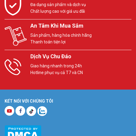
Đa dạng sản phẩm và dịch vụ
Chất lượng cao với giá ưu đãi
An Tâm Khi Mua Sắm
Sản phẩm, hàng hóa chính hãng
Thanh toán tiện lợi
Dịch Vụ Chu Đáo
Giao hàng nhanh trong 24h
Hotline phục vụ cả T7 và CN
KẾT NỐI VỚI CHÚNG TÔI