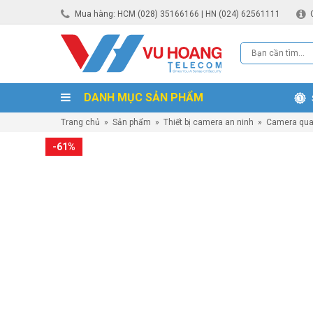
Mua hàng: HCM (028) 35166166 | HN (024) 62561111
DANH MỤC SẢN PHẨM
Trang chủ
»
Sản phẩm
»
Thiết bị camera an ninh
»
Camera qua
-61%