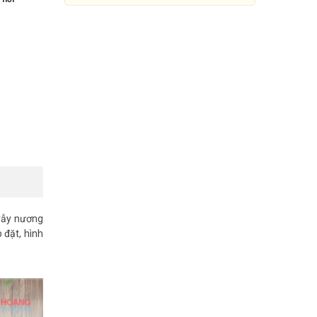
 rẫy nương
Camera 4G 2MP TP-Link Tapo
 đặt, hình
C501GW
1.190.000đ
3.049.000đ
Mua Ngay