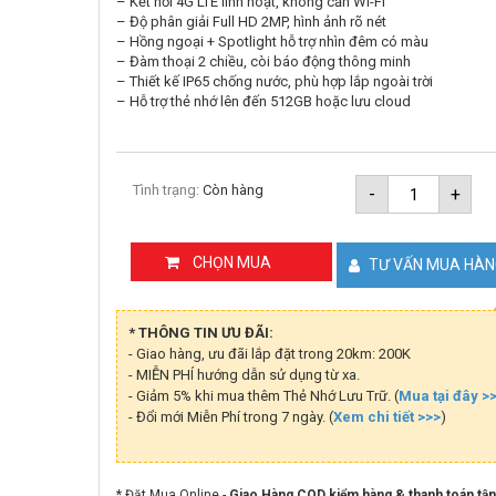
– Kết nối 4G LTE linh hoạt, không cần Wi-Fi
– Độ phân giải Full HD 2MP, hình ảnh rõ nét
– Hồng ngoại + Spotlight hỗ trợ nhìn đêm có màu
– Đàm thoại 2 chiều, còi báo động thông minh
– Thiết kế IP65 chống nước, phù hợp lắp ngoài trời
– Hỗ trợ thẻ nhớ lên đến 512GB hoặc lưu cloud
Camera
Tình trạng:
Còn hàng
-
+
4G
2MP
TP-
Link
CHỌN MUA
TƯ VẤN MUA HÀ
Tapo
C501GW
số
lượng
* THÔNG TIN ƯU ĐÃI:
- Giao hàng, ưu đãi lắp đặt trong 20km: 200K
- MIỄN PHÍ hướng dẫn sử dụng từ xa.
- Giảm 5% khi mua thêm Thẻ Nhớ Lưu Trữ. (
Mua tại đây >
- Đổi mới Miễn Phí trong 7 ngày. (
Xem chi tiết >>>
)
* Đặt Mua Online -
Giao Hàng COD kiểm hàng & thanh toán tận