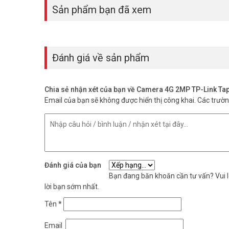
Sản phẩm bạn đã xem
Đánh giá về sản phẩm
Chia sẻ nhận xét của bạn về Camera 4G 2MP TP-Link T
Email của bạn sẽ không được hiển thị công khai.
Các trườ
Đàm thoại 2 chiều + Còi báo động
Tích hợp loa và mic, bạn có thể nói chuyện trực tiếp từ x
Đánh giá của bạn
ích để ngăn trộm.
Bạn đang băn khoăn cần tư vấn? Vui lò
lời bạn sớm nhất.
Lưu trữ linh hoạt, không cần đầu ghi
Tên
*
Camera hỗ trợ thẻ nhớ MicroSD lên đến 512GB hoặc lưu cl
Email