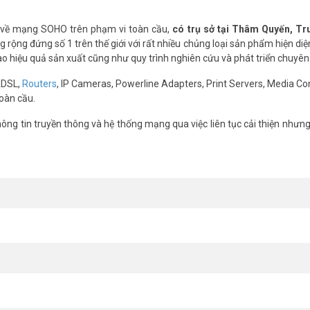
và biển số xe trong điều kiện ánh sáng ban ngày hoặc ban đêm. Với công 
 về mạng SOHO trên phạm vi toàn cầu,
có trụ sở tại Thâm Quyến, T
rộng đứng số 1 trên thế giới với rất nhiều chủng loại sản phẩm hiện diệ
cao hiệu quả sản xuất cũng như quy trình nghiên cứu và phát triển chuyên
ADSL,
Routers
, IP Cameras, Powerline Adapters, Print Servers, Media Co
màu sắc thật. Kết hợp cùng hồng ngoại tầm xa giúp bạn an tâm quan sát
oàn cầu.
ng tin truyền thông và hệ thống mạng qua việc liên tục cải thiện nhưn
mera Tapo C501GW hoạt động ổn định ngay cả khi mưa lớn hay trời nắng g