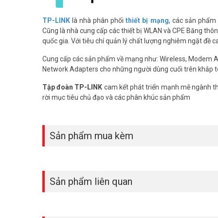
Hình ảnh rõ nét Full HD 2MP
Độ phân giải 1080P giúp ghi hình chi tiết, rõ mặt người 
TP-LINK
là nhà phân phối
thiết bị mạng
, các sản phẩm
hình ảnh tiên tiến, hình ảnh không bị giật hay mờ nhòe.
Cũng là nhà cung cấp các thiết bị WLAN và CPE Băng thông 
quốc gia. Với tiêu chí quản lý chất lượng nghiêm ngặt đề 
Giám sát ban đêm có màu
Cung cấp các sản phẩm về mạng như: Wireless, Modem 
Camera trang bị đèn spotlight giúp ghi hình ban đêm với 
Network Adapters cho những người dùng cuối trên khắp t
điều kiện ánh sáng.
Tập đoàn TP-LINK
cam kết phát triển mạnh mẽ ngành thô
Chuẩn IP65 – Bền bỉ dưới mọi thời tiết
rời mục tiêu chủ đạo và các phân khúc sản phẩm
Thiết kế ngoài trời với chuẩn chống bụi và nước IP65, ca
Sản phẩm mua kèm
Sản phẩm liên quan