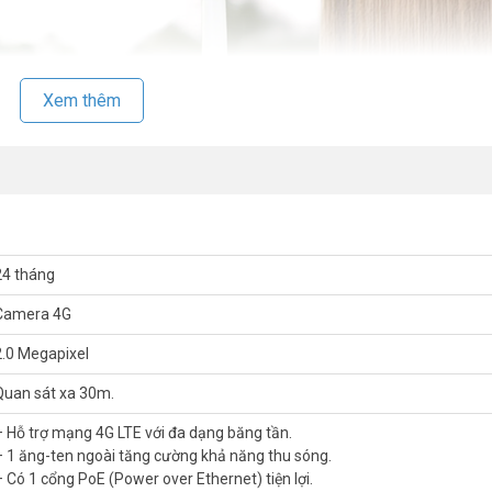
Xem thêm
24 tháng
Camera 4G
2.0 Megapixel
Quan sát xa 30m.
– Hỗ trợ mạng 4G LTE với đa dạng băng tần.
oạt, an tâm giám sát mọi nơi
– 1 ăng-ten ngoài tăng cường khả năng thu sóng.
– Có 1 cổng PoE (Power over Ethernet) tiện lợi.