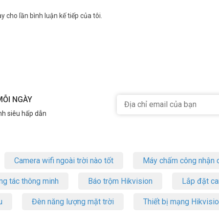
y cho lần bình luận kế tiếp của tôi.
MỖI NGÀY
nh siêu hấp dẫn
Camera wifi ngoài trời nào tốt
Máy chấm công nhận d
ng tác thông minh
Báo trộm Hikvision
Lắp đặt c
 C501GW
u
Đèn năng lượng mặt trời
Thiết bị mạng Hikvisi