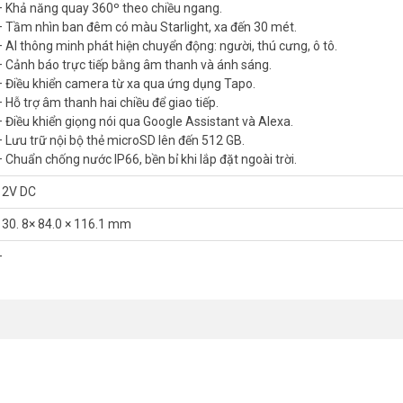
– Khả năng quay 360º theo chiều ngang.
 4G
Tapo C501GW không cần kết nối Wi-Fi hay mạng LAN. Chỉ cần lắp si
– Tầm nhìn ban đêm có màu Starlight, xa đến 30 mét.
g đầu cho những khu vực chưa có hạ tầng mạng cố định.
– AI thông minh phát hiện chuyển động: người, thú cưng, ô tô.
– Cảnh báo trực tiếp bằng âm thanh và ánh sáng.
– Điều khiển camera từ xa qua ứng dụng Tapo.
– Hỗ trợ âm thanh hai chiều để giao tiếp.
– Điều khiển giọng nói qua Google Assistant và Alexa.
– Lưu trữ nội bộ thẻ microSD lên đến 512 GB.
– Chuẩn chống nước IP66, bền bỉ khi lắp đặt ngoài trời.
12V DC
130. 8× 84.0 × 116.1 mm
–