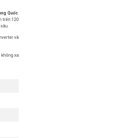
nghệ xử lý
rung Quốc
.
n trên 120
 sâu.
nverter và
 trong mọi
g không xa
ắt.