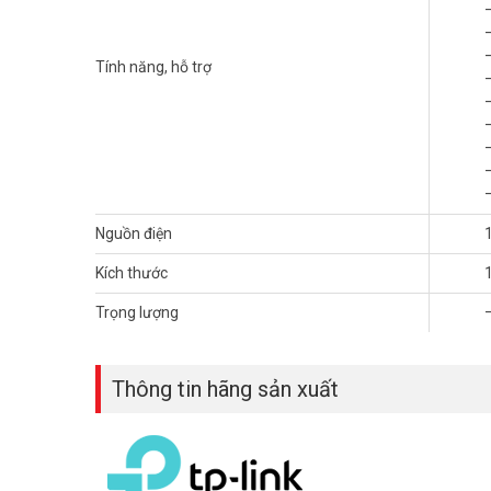
Không giống như các dòng camera truyền thống,
Camera
thể hoạt động ổn định ở bất cứ đâu. Đây là lựa chọn hàn
Tính năng, hỗ trợ
Nguồn điện
Kích thước
Trọng lượng
Thông tin hãng sản xuất