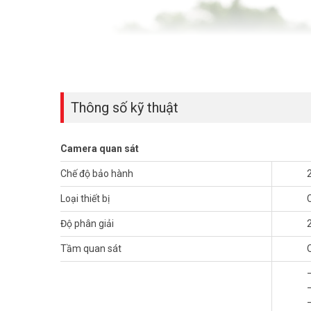
Thông số kỹ thuật
Camera quan sát
Chế độ bảo hành
Loại thiết bị
Độ phân giải
Tầm quan sát
Camera Tapo C501GW – Kết nối linh h
Kết nối 4G LTE không giới hạn vị trí