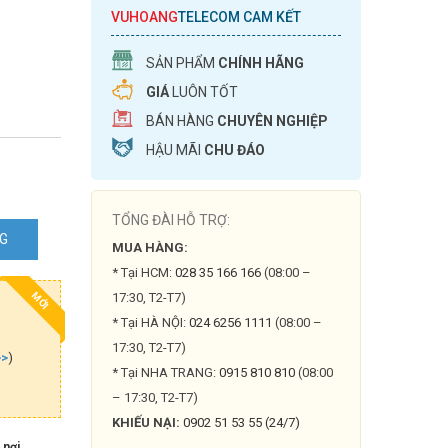
VUHOANG
TELECOM CAM KẾT
SẢN PHẨM
CHÍNH HÃNG
GIÁ
LUÔN TỐT
BÁN HÀNG
CHUYÊN NGHIỆP
HẬU MÃI
CHU ĐÁO
TỔNG ĐÀI HỖ TRỢ:
NG
MUA HÀNG:
* Tại HCM:
028 35 166 166
(08:00 –
17:30, T2-T7)
MỚI
* Tại HÀ NỘI:
024 6256 1111
(08:00 –
17:30, T2-T7)
>>
)
* Tại NHA TRANG:
0915 810 810
(08:00
– 17:30, T2-T7)
KHIẾU NẠI:
0902 51 53 55 (24/7)
 nơi