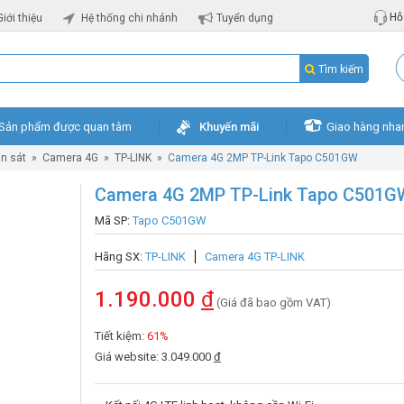
Hỗ 
Giới thiệu
Hệ thống chi nhánh
Tuyển dụng
Tìm kiếm
Sản phẩm được quan tâm
Khuyến mãi
Giao hàng nha
n sát
»
Camera 4G
»
TP-LINK
»
Camera 4G 2MP TP-Link Tapo C501GW
Camera 4G 2MP TP-Link Tapo C501G
Mã SP:
Tapo C501GW
Hãng SX:
TP-LINK
Camera 4G TP-LINK
1.190.000
đ
(Giá đã bao gồm VAT)
Tiết kiệm:
61%
Giá website: 3.049.000
đ