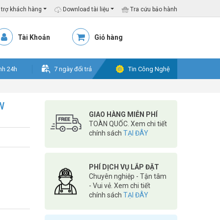
trợ khách hàng
Download tài liệu
Tra cứu bảo hành
Tài Khoản
Giỏ hàng
nh 24h
7 ngày đổi trả
Tin Công Nghệ
W
GIAO HÀNG MIỄN PHÍ
TOÀN QUỐC. Xem chi tiết
chính sách
TẠI ĐÂY
PHÍ DỊCH VỤ LẮP ĐẶT
Chuyên nghiệp - Tận tâm
- Vui vẻ. Xem chi tiết
chính sách
TẠI ĐÂY