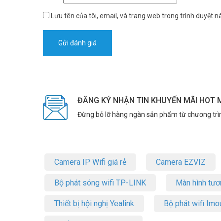
Lưu tên của tôi, email, và trang web trong trình duyệt nà
ĐĂNG KÝ NHẬN TIN KHUYẾN MÃI HOT 
Đừng bỏ lỡ hàng ngàn sản phẩm từ chương trì
Camera IP Wifi giá rẻ
Camera EZVIZ
Bộ phát sóng wifi TP-LINK
Màn hình tươ
Ứng dụng thực tế của Camera Tapo
Thiết bị hội nghị Yealink
Bộ phát wifi Imo
1. Lắp đặt tại công trình xây dựng