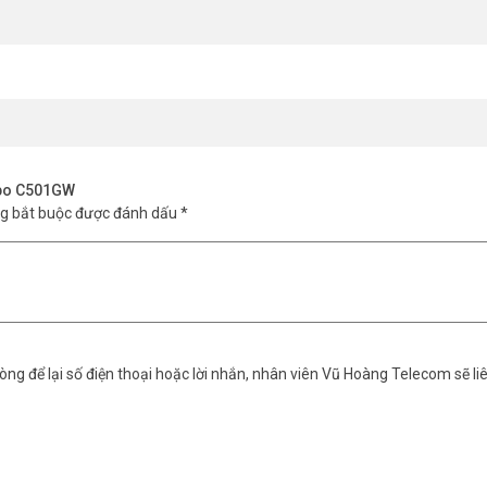
apo C501GW
ng bắt buộc được đánh dấu
*
a qua app. Camera còn có còi hú cảnh báo khi phát hiện chuyển động lạ – 
ng để lại số điện thoại hoặc lời nhắn, nhân viên Vũ Hoàng Telecom sẽ liê
oud (qua app Tapo). Bạn không cần đầu ghi phức tạp, chỉ cần camera là 