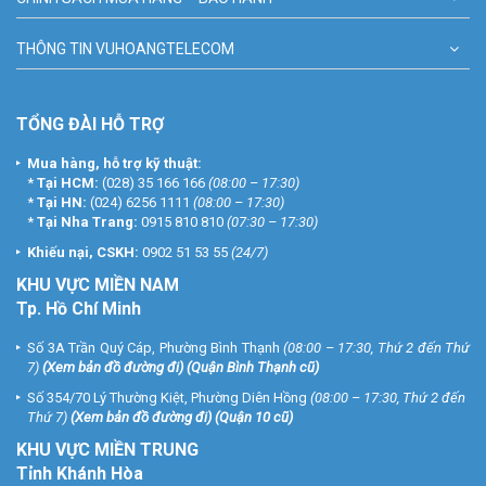
THÔNG TIN VUHOANGTELECOM
TỔNG ĐÀI HỖ TRỢ
Mua hàng, hỗ trợ kỹ thuật:
*
Tại HCM:
(028) 35 166 166
(08:00 – 17:30)
*
Tại HN:
(024) 6256 1111
(08:00 – 17:30)
*
Tại Nha Trang:
0915 810 810
(07:30 – 17:30)
Khiếu nại, CSKH:
0902 51 53 55
(24/7)
KHU
VỰC MIỀN NAM
Tp. Hồ Chí Minh
Số 3A Trần Quý Cáp, Phường Bình Thạnh
(08:00 – 17:30, Thứ 2 đến Thứ
7)
(
Xem bản đồ đường đi
) (Quận Bình Thạnh cũ)
Số 354/70 Lý Thường Kiệt, Phường Diên Hồng
(08:00 – 17:30, Thứ 2 đến
Thứ 7)
(
Xem bản đồ đường đi
) (Quận 10 cũ)
KHU VỰC MIỀN TRUNG
Tỉnh Khánh Hòa