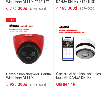
DAHUA DHI-HY-FT121LDP
Wisualarm DHI-HY-FT431LFP
4,485,000đ
6,776,000đ
8,970,000đ
13,552,000đ
-50%
Camera AI báo khói, phát hiện
Camera báo cháy 4MP Dahua
lửa 5MP DAHUA DHI-HY-
Wisualarm DHI-HY-
SAV849HAP-E
FT431LDP-MB
Giá liên hệ
5,920,000đ
11,840,000đ