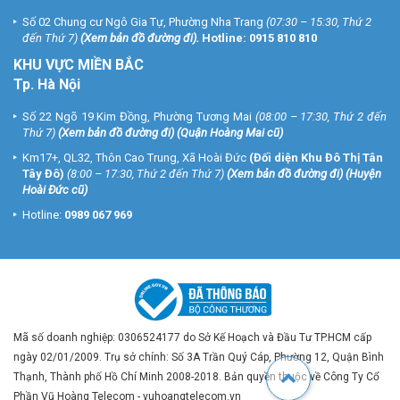
Số 02 Chung cư Ngô Gia Tự, Phường Nha Trang
(07:30 – 15:30, Thứ 2
đến Thứ 7)
(
Xem bản đồ đường đi
).
Hotline:
0915 810 810
KHU VỰC MIỀN BẮC
Tp. Hà Nội
Số 22 Ngõ 19 Kim Đồng, Phường Tương Mai
(08:00 – 17:30, Thứ 2 đến
Thứ 7)
(
Xem bản đồ đường đi
) (Quận Hoàng Mai cũ)
Km17+, QL32, Thôn Cao Trung, Xã Hoài Đức
(Đối diện Khu Đô Thị Tân
Tây Đô)
(8:00 – 17:30, Thứ 2 đến Thứ 7)
(
Xem bản đồ đường đi
) (Huyện
Hoài Đức cũ)
Hotline:
0989 067 969
Mã số doanh nghiệp: 0306524177 do Sở Kế Hoạch và Đầu Tư TP.HCM cấp
ngày 02/01/2009. Trụ sở chính: Số 3A Trần Quý Cáp, Phường 12, Quận Bình
Thạnh, Thành phố Hồ Chí Minh 2008-2018. Bản quyền thuộc về Công Ty Cổ
Phần Vũ Hoàng Telecom - vuhoangtelecom.vn