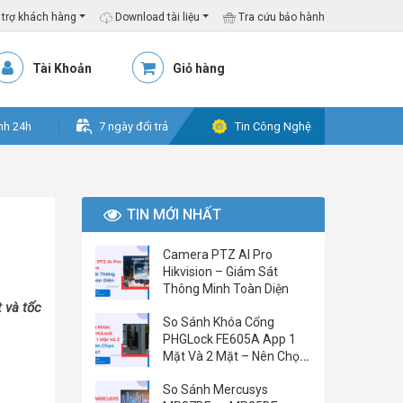
trợ khách hàng
Download tài liệu
Tra cứu bảo hành
Tài Khoản
Giỏ hàng
nh 24h
7 ngày đổi trả
Tin Công Nghệ
TIN MỚI NHẤT
Camera PTZ AI Pro
Hikvision – Giám Sát
Thông Minh Toàn Diện
 và tốc
So Sánh Khóa Cổng
PHGLock FE605A App 1
Mặt Và 2 Mặt – Nên Chọn
Loại Nào?
So Sánh Mercusys