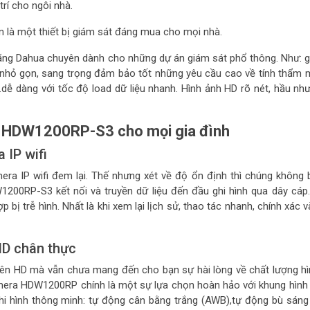
trí cho ngôi nhà.
n là một thiết bị giám sát đáng mua cho mọi nhà.
g Dahua chuyên dành cho những dự án giám sát phổ thông. Như: gi
ế, nhỏ gọn, sang trọng đảm bảo tốt những yêu cầu cao về tính thẩm 
,..dễ dàng với tốc độ load dữ liệu nhanh. Hình ảnh HD rõ nét, hầu nh
a HDW1200RP-S3 cho mọi gia đình
 IP wifi
era IP wifi đem lại. Thế nhưng xét về độ ổn định thì chúng không 
200RP-S3 kết nối và truyền dữ liệu đến đầu ghi hình qua dây cáp
bị trễ hình. Nhất là khi xem lại lịch sử, thao tác nhanh, chính xác 
 HD chân thực
ên HD mà vẫn chưa mang đến cho bạn sự hài lòng về chất lượng hì
amera HDW1200RP chính là một sự lựa chọn hoàn hảo với khung hình 
i hình thông minh: tự động cân bằng trắng (AWB),tự động bù sáng