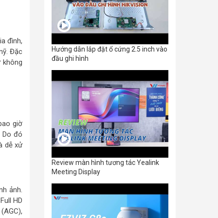
a đình,
Hướng dẫn lắp đặt ổ cứng 2.5 inch vào
mỹ. Đặc
đầu ghi hình
ư không
bao giờ
. Do đó
và dễ xử
Review màn hình tương tác Yealink
Meeting Display
nh ảnh.
Full HD
 (AGC),