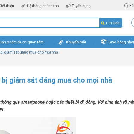
Hỗ 
Giới thiệu
Hệ thống chi nhánh
Tuyển dụng
Tìm kiếm
Sản phẩm được quan tâm
Khuyến mãi
Giao hàng nha
bị giám sát đáng mua cho mọi nhà
bị giám sát đáng mua cho mọi nhà
hông qua smartphone hoặc các thiết bị di động. Với hình ảnh rõ nét
ng
.