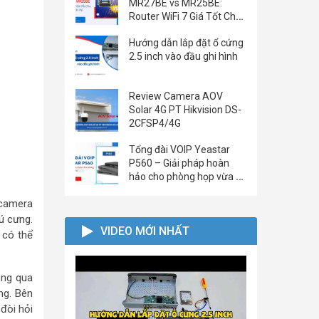
MR27BE vs MR25BE:
Router WiFi 7 Giá Tốt Cho
Nhà Phố & Căn Hộ
Hướng dẫn lắp đặt ổ cứng
2.5 inch vào đầu ghi hình
Review Camera AOV
Solar 4G PT Hikvision DS-
2CFSP4/4G
Tổng đài VOIP Yeastar
P560 – Giải pháp hoàn
hảo cho phòng họp vừa và
nhỏ
 camera
ú cưng.
VIDEO MỚI NHẤT
 có thể
ông qua
ng. Bên
đòi hỏi