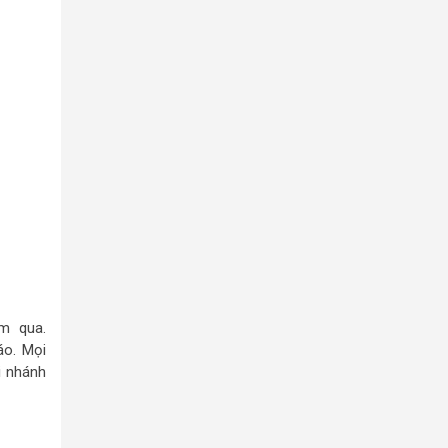
m qua.
áo. Mọi
i nhánh