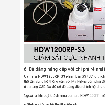
6. Dễ dàng nâng cấp với chi phí rẻ nhấ
Camera HDW1200RP-S3
phiên bản S3 tương thíc
thể tận dụng hệ thống sẵn có. Mà không cần phải t
tính năng OSD. Do đó sẽ dễ dàng điều chỉnh hệ cho ca
Ngoài ra, khi quý khách mua camera HDW1200RP hiệ
♦ Dịch vụ hỗ trợ kỹ thuật miễn phí