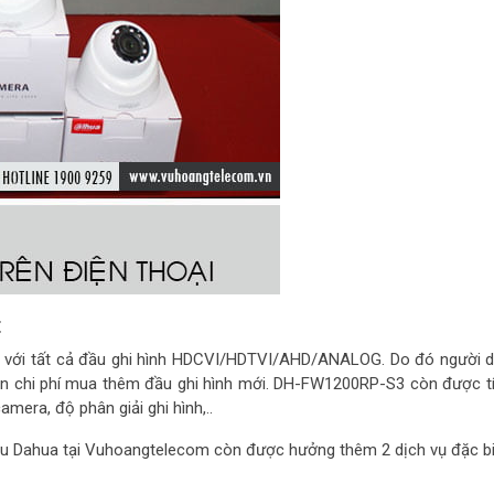
t
h với tất cả đầu ghi hình HDCVI/HDTVI/AHD/ANALOG. Do đó người 
ốn chi phí mua thêm đầu ghi hình mới. DH-FW1200RP-S3 còn được t
mera, độ phân giải ghi hình,..
u Dahua tại Vuhoangtelecom còn được hưởng thêm 2 dịch vụ đặc bi