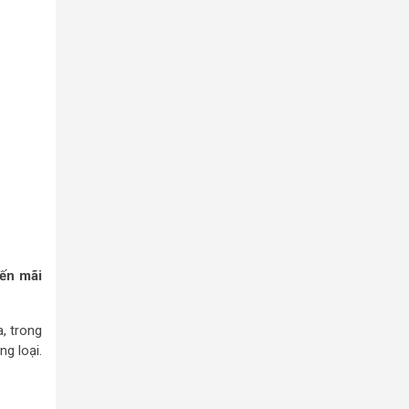
ến mãi
, trong
g loại.