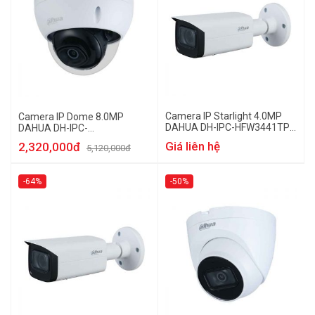
Camera IP Starlight 4.0MP
Camera IP Dome 8.0MP
DAHUA DH-IPC-HFW3441TP-
DAHUA DH-IPC-
ZS-S2
HDBW2831EP-S-S2
Giá liên hệ
2,320,000đ
5,120,000đ
-64%
-50%