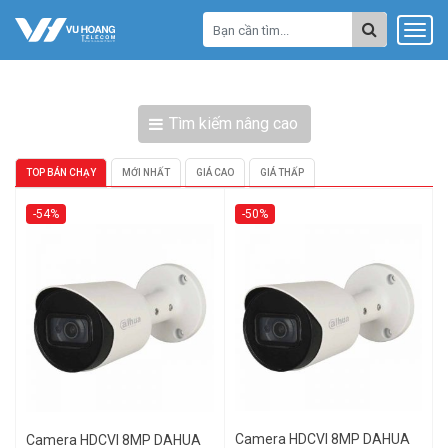
Tìm kiếm nâng cao
TOP BÁN CHẠY
MỚI NHẤT
GIÁ CAO
GIÁ THẤP
-54%
-50%
Camera HDCVI 8MP DAHUA
Camera HDCVI 8MP DAHUA