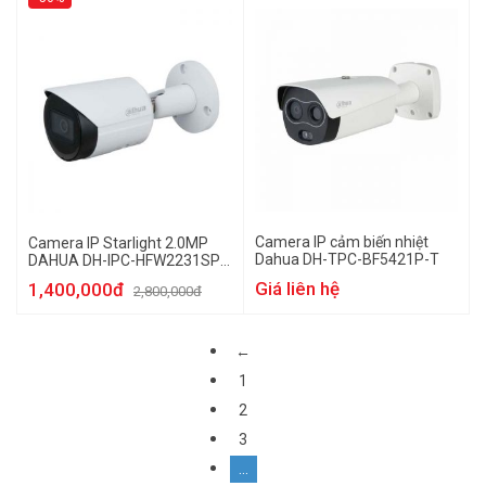
Camera IP cảm biến nhiệt
Camera IP Starlight 2.0MP
Dahua DH-TPC-BF5421P-T
DAHUA DH-IPC-HFW2231SP-
S-S2
Giá liên hệ
1,400,000đ
2,800,000đ
←
1
2
3
…