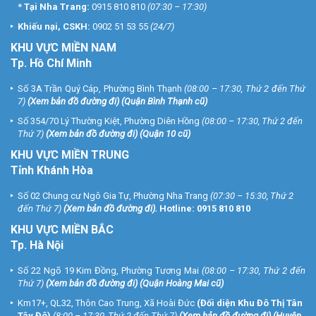
*
Tại Nha Trang:
0915 810 810
(07:30 – 17:30)
Khiếu nại, CSKH:
0902 51 53 55
(24/7)
KHU
VỰC MIỀN NAM
Tp. Hồ Chí Minh
Số 3A Trần Quý Cáp, Phường Bình Thạnh
(08:00 – 17:30, Thứ 2 đến Thứ
7)
(
Xem bản đồ đường đi
) (Quận Bình Thạnh cũ)
Số 354/70 Lý Thường Kiệt, Phường Diên Hồng
(08:00 – 17:30, Thứ 2 đến
Thứ 7)
(
Xem bản đồ đường đi
) (Quận 10 cũ)
KHU VỰC MIỀN TRUNG
Tỉnh Khánh Hòa
Số 02 Chung cư Ngô Gia Tự, Phường Nha Trang
(07:30 – 15:30, Thứ 2
đến Thứ 7)
(
Xem bản đồ đường đi
).
Hotline:
0915 810 810
KHU VỰC MIỀN BẮC
Tp. Hà Nội
Số 22 Ngõ 19 Kim Đồng, Phường Tương Mai
(08:00 – 17:30, Thứ 2 đến
Thứ 7)
(
Xem bản đồ đường đi
) (Quận Hoàng Mai cũ)
Km17+, QL32, Thôn Cao Trung, Xã Hoài Đức
(Đối diện Khu Đô Thị Tân
Tây Đô)
(8:00 – 17:30, Thứ 2 đến Thứ 7)
(
Xem bản đồ đường đi
) (Huyện