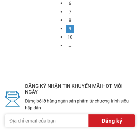
6
7
8
9
10
→
ĐĂNG KÝ NHẬN TIN KHUYẾN MÃI HOT MỖI
NGÀY
Đừng bỏ lỡ hàng ngàn sản phẩm từ chương trình siêu
hấp dẫn