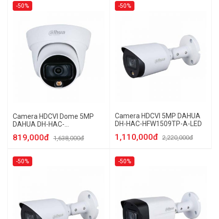
-50%
-50%
Camera HDCVI 5MP DAHUA
Camera HDCVI Dome 5MP
DH-HAC-HFW1509TP-A-LED
DAHUA DH-HAC-
HDW1509TLP-LED
1,110,000đ
819,000đ
2,220,000đ
1,638,000đ
-50%
-50%