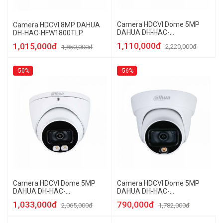
Camera HDCVI Dome 5MP
Camera HDCVI 8MP DAHUA
DAHUA DH-HAC-
DH-HAC-HFW1800TLP
HDW1509TP-A-LED
1,110,000đ
1,015,000đ
2,220,000đ
1,850,000đ
-50%
-56%
Camera HDCVI Dome 5MP
Camera HDCVI Dome 5MP
DAHUA DH-HAC-
DAHUA DH-HAC-
HDW1509TP-LED
HDW1509TLP-A-LED
1,033,000đ
790,000đ
2,065,000đ
1,782,000đ