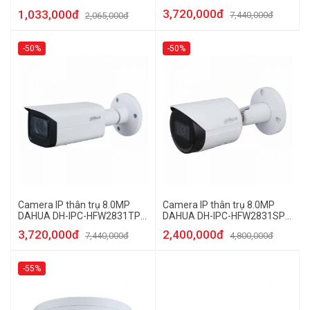
HDBW2831RP-ZAS-S2
HFW1509TLMP-LED-S2
3,720,000đ
1,033,000đ
7,440,000đ
2,065,000đ
-50%
-50%
Camera IP thân trụ 8.0MP
Camera IP thân trụ 8.0MP
DAHUA DH-IPC-HFW2831TP-
DAHUA DH-IPC-HFW2831SP-
ZAS-S2
S-S2
3,720,000đ
2,400,000đ
7,440,000đ
4,800,000đ
-55%