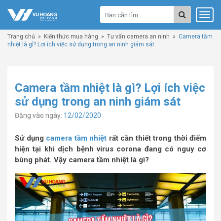
Trang chủ
»
Kiến thức mua hàng
»
Tư vấn camera an ninh
»
Camera tầm
nhiệt là gì? Lợi ích việc sử dụng trong an ninh giám sát
Camera tầm nhiệt là gì? Lợi ích việc
sử dụng trong an ninh giám sát
Đăng vào ngày:
12/02/2020
Sử dụng
camera tầm nhiệt
rất cần thiết trong thời điểm
hiện tại khi dịch bệnh virus corona đang có nguy cơ
bùng phát. Vậy camera tầm nhiệt là gì?