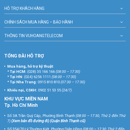
HỖ TRỢ KHÁCH HÀNG
CHÍNH SÁCH MUA HÀNG – BẢO HÀNH
THÔNG TIN VUHOANGTELECOM
TỔNG ĐÀI HỖ TRỢ
Mua hàng, hỗ trợ kỹ thuật:
*
Tại HCM:
(028) 35 166 166
(08:00 – 17:30)
*
Tại HN:
(024) 6256 1111
(08:00 – 17:30)
*
Tại Nha Trang:
0915 810 810
(07:30 – 17:30)
Khiếu nại, CSKH:
0902 51 53 55
(24/7)
KHU
VỰC MIỀN NAM
Tp. Hồ Chí Minh
Số 3A Trần Quý Cáp, Phường Bình Thạnh
(08:00 – 17:30, Thứ 2 đến Thứ
7)
(
Xem bản đồ đường đi
) (Quận Bình Thạnh cũ)
Số 354/70 Lý Thường Kiệt, Phường Diên Hồng
(08:00 – 17:30, Thứ 2 đến