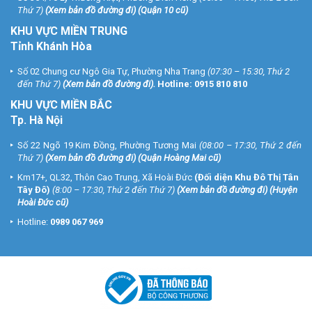
Thứ 7)
(
Xem bản đồ đường đi
) (Quận 10 cũ)
KHU VỰC MIỀN TRUNG
Tỉnh Khánh Hòa
Số 02 Chung cư Ngô Gia Tự, Phường Nha Trang
(07:30 – 15:30, Thứ 2
đến Thứ 7)
(
Xem bản đồ đường đi
).
Hotline:
0915 810 810
KHU VỰC MIỀN BẮC
Tp. Hà Nội
Số 22 Ngõ 19 Kim Đồng, Phường Tương Mai
(08:00 – 17:30, Thứ 2 đến
Thứ 7)
(
Xem bản đồ đường đi
) (Quận Hoàng Mai cũ)
Km17+, QL32, Thôn Cao Trung, Xã Hoài Đức
(Đối diện Khu Đô Thị Tân
Tây Đô)
(8:00 – 17:30, Thứ 2 đến Thứ 7)
(
Xem bản đồ đường đi
) (Huyện
Hoài Đức cũ)
Hotline:
0989 067 969