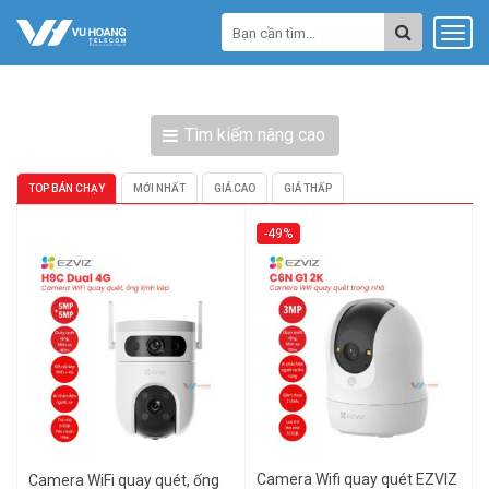
Tìm kiếm nâng cao
TOP BÁN CHẠY
MỚI NHẤT
GIÁ CAO
GIÁ THẤP
-49%
Camera Wifi quay quét EZVIZ
Camera WiFi quay quét, ống