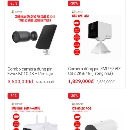
-30%
-30%
Camera dùng pin 3MP EZVIZ
Combo camera dùng pin
CB2 2K & 4G (Trong nhà)
Ezviz BC1C 4K + tấm sạc
năng lượng mặt trời F
1,829,000đ
3,500,000đ
2,629,000đ
5,029,000đ
-30%
-30%