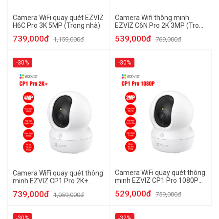
Camera WiFi quay quét EZVIZ
Camera Wifi thông minh
H6C Pro 3K 5MP (Trong nhà)
EZVIZ C6N Pro 2K 3MP (Trong
nhà)
739,000đ
539,000đ
1,159,000đ
769,000đ
-30%
-30%
Camera WiFi quay quét thông
Camera WiFi quay quét thông
minh EZVIZ CP1 Pro 1080P
minh EZVIZ CP1 Pro 2K+
(Trong nhà)
(Trong nhà)
529,000đ
739,000đ
759,000đ
1,059,000đ
-30%
-32%