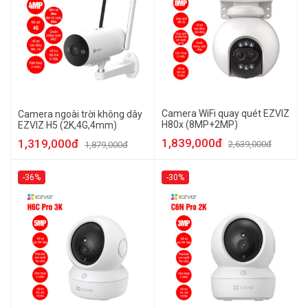
Camera WiFi quay quét EZVIZ
Camera ngoài trời không dây
H80x (8MP+2MP)
EZVIZ H5 (2K,4G,4mm)
1,839,000đ
1,319,000đ
2,639,000đ
1,879,000đ
-36%
-30%