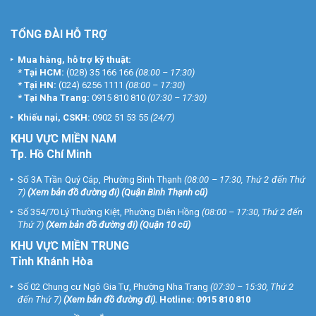
TỔNG ĐÀI HỖ TRỢ
Mua hàng, hỗ trợ kỹ thuật:
*
Tại HCM:
(028) 35 166 166
(08:00 – 17:30)
*
Tại HN:
(024) 6256 1111
(08:00 – 17:30)
*
Tại Nha Trang:
0915 810 810
(07:30 – 17:30)
Khiếu nại, CSKH:
0902 51 53 55
(24/7)
KHU
VỰC MIỀN NAM
Tp. Hồ Chí Minh
Số 3A Trần Quý Cáp, Phường Bình Thạnh
(08:00 – 17:30, Thứ 2 đến Thứ
7)
(
Xem bản đồ đường đi
) (Quận Bình Thạnh cũ)
Số 354/70 Lý Thường Kiệt, Phường Diên Hồng
(08:00 – 17:30, Thứ 2 đến
Thứ 7)
(
Xem bản đồ đường đi
) (Quận 10 cũ)
KHU VỰC MIỀN TRUNG
Tỉnh Khánh Hòa
Số 02 Chung cư Ngô Gia Tự, Phường Nha Trang
(07:30 – 15:30, Thứ 2
đến Thứ 7)
(
Xem bản đồ đường đi
).
Hotline:
0915 810 810