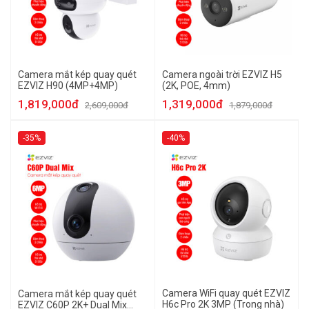
Camera mắt kép quay quét
Camera ngoài trời EZVIZ H5
EZVIZ H90 (4MP+4MP)
(2K, POE, 4mm)
1,819,000đ
1,319,000đ
2,609,000đ
1,879,000đ
-35%
-40%
Camera WiFi quay quét EZVIZ
Camera mắt kép quay quét
H6c Pro 2K 3MP (Trong nhà)
EZVIZ C60P 2K+ Dual Mix