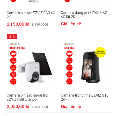
Camera dùng pin EZVIZ CB2
Camera pin sạc EZVIZ EB3 4G
4G Kit 2K
2K
Giá liên hệ
2,150,000đ
3,119,000đ
-51%
Camera pin sạc ngoài trời
Camera trong nhà EZVIZ S10
EZVIZ HB8 Lite 2K+
2K+
2,050,000đ
Giá liên hệ
4,183,000đ