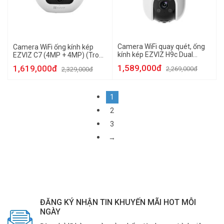
Camera WiFi quay quét, ống
Camera WiFi ống kính kép
kính kép EZVIZ H9c Dual
EZVIZ C7 (4MP + 4MP) (Trong
(3MP+3MP)
nhà)
1,589,000đ
1,619,000đ
2,269,000đ
2,329,000đ
1
2
3
→
ĐĂNG KÝ NHẬN TIN KHUYẾN MÃI HOT MỖI
NGÀY