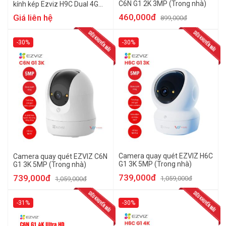
C6N G1 2K 3MP (Trong nhà)
kính kép Ezviz H9C Dual 4G
(5MP+5MP)
460,000đ
Giá liên hệ
899,000đ
-30%
-30%
Camera quay quét EZVIZ H6C
Camera quay quét EZVIZ C6N
G1 3K 5MP (Trong nhà)
G1 3K 5MP (Trong nhà)
739,000đ
739,000đ
1,059,000đ
1,059,000đ
-31%
-30%