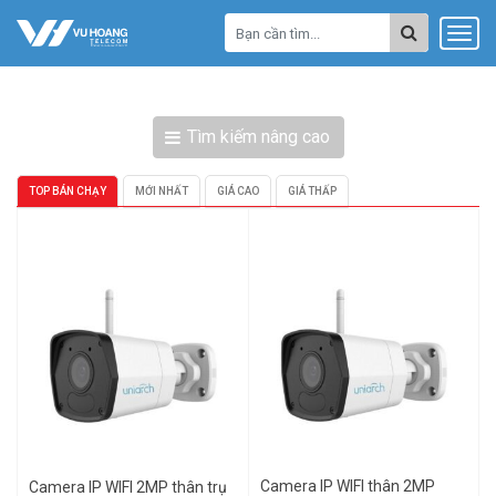
Tìm kiếm nâng cao
TOP BÁN CHẠY
MỚI NHẤT
GIÁ CAO
GIÁ THẤP
Camera IP WIFI thân 2MP
Camera IP WIFI 2MP thân trụ