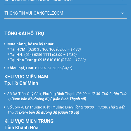
THÔNG TIN VUHOANGTELECOM
TỔNG ĐÀI HỖ TRỢ
Mua hàng, hỗ trợ kỹ thuật:
*
Tại HCM:
(028) 35 166 166
(08:00 – 17:30)
*
Tại HN:
(024) 6256 1111
(08:00 – 17:30)
*
Tại Nha Trang:
0915 810 810
(07:30 – 17:30)
Khiếu nại, CSKH:
0902 51 53 55
(24/7)
KHU
VỰC MIỀN NAM
Tp. Hồ Chí Minh
Số 3A Trần Quý Cáp, Phường Bình Thạnh
(08:00 – 17:30, Thứ 2 đến Thứ
7)
(
Xem bản đồ đường đi
) (Quận Bình Thạnh cũ)
Số 354/70 Lý Thường Kiệt, Phường Diên Hồng
(08:00 – 17:30, Thứ 2 đến
Thứ 7)
(
Xem bản đồ đường đi
) (Quận 10 cũ)
KHU VỰC MIỀN TRUNG
Tỉnh Khánh Hòa