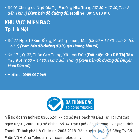
Số 02 Chung cư Ngô Gia Tự, Phường Nha Trang
(07:30 – 17:30, Thứ 2
đến Thứ 7)
(
Xem bản đồ đường đi
).
Hotline:
0915 810 810
KHU VỰC MIỀN BẮC
Tp. Hà Nội
Số 22 Ngõ 19 Kim Đồng, Phường Tương Mai
(08:00 – 17:30, Thứ 2 đến
Thứ 7)
(
Xem bản đồ đường đi
) (Quận Hoàng Mai cũ)
Km17+, QL32, Thôn Cao Trung, Xã Hoài Đức
(Đối diện Khu Đô Thị Tân
Tây Đô)
(8:00 – 17:30, Thứ 2 đến Thứ 7)
(
Xem bản đồ đường đi
) (Huyện
Hoài Đức cũ)
Hotline:
0989 067 969
Mã số doanh nghiệp: 0306524177 do Sở Kế Hoạch và Đầu Tư TP.HCM cấp
ngày 02/01/2009. Trụ sở chính: Số 3A Trần Quý Cáp, Phường 12, Quận Bình
Thạnh, Thành phố Hồ Chí Minh 2008-2018. Bản quyền thuộc về Công Ty Cổ
Phần Vũ Hoàng Telecom - vuhoangtelecom.vn