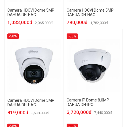
Camera HDCVI Dome 5MP
Camera HDCVI Dome 5MP
DAHUA DH-HAC-
DAHUA DH-HAC-
HDW1509TP-LED
HDW1509TLP-A-LED
1,033,000đ
790,000đ
2,065,000đ
1,782,000đ
-50%
-50%
Camera IP Dome 8.0MP
Camera HDCVI Dome 5MP
DAHUA DH-IPC-
DAHUA DH-HAC-
HDBW2831RP-ZAS-S2
HDW1509TLP-LED
3,720,000đ
819,000đ
7,440,000đ
1,638,000đ
-50%
-55%