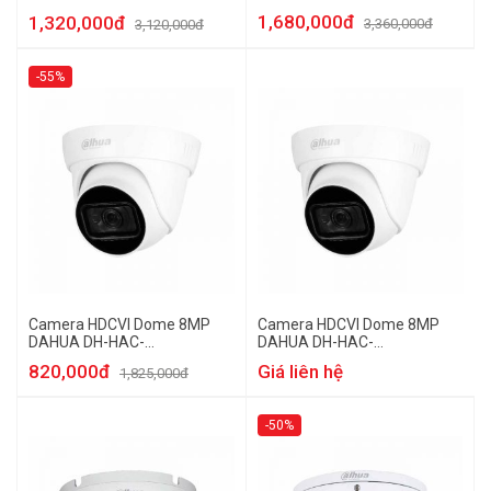
AS-LED-B-S2
HDW2239TP-AS-LED-S2
1,680,000đ
1,320,000đ
3,360,000đ
3,120,000đ
-55%
Camera HDCVI Dome 8MP
Camera HDCVI Dome 8MP
DAHUA DH-HAC-
DAHUA DH-HAC-
HDW1800TLP-A
HDW1800TLP
820,000đ
Giá liên hệ
1,825,000đ
-50%