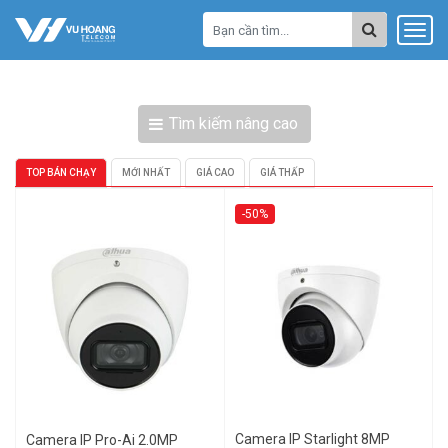
Tìm kiếm nâng cao
TOP BÁN CHẠY
MỚI NHẤT
GIÁ CAO
GIÁ THẤP
-50%
Camera IP Starlight 8MP
Camera IP Pro-Ai 2.0MP