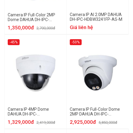
Camera IP AI 2.0MP DAHUA
Camera IP Full-Color 2MP
DH-IPC-HDBW3241FP-AS-M
Dome DAHUA DH-IPC-
HDW1239T1P-LED-S4
Giá liên hệ
1,350,000đ
2,700,000đ
-45%
-50%
Camera IP 4MP Dome
Camera IP Full-Color Dome
DAHUA DH-IPC-
2MP DAHUA DH-IPC-
HDBW1431EP-S4
HDW3249TMP-AS-LED
1,329,000đ
2,925,000đ
2,419,000đ
5,850,000đ