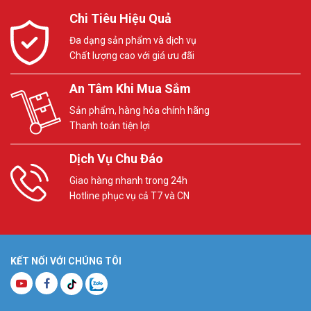
Chi Tiêu Hiệu Quả
Đa dạng sản phẩm và dịch vụ
Chất lượng cao với giá ưu đãi
An Tâm Khi Mua Sắm
Sản phẩm, hàng hóa chính hãng
Thanh toán tiện lợi
Dịch Vụ Chu Đáo
Giao hàng nhanh trong 24h
Hotline phục vụ cả T7 và CN
KẾT NỐI VỚI CHÚNG TÔI