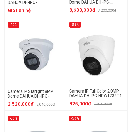
Dome DAHUA DH-IPC-
DAHUA DH-IPC-
HDW2831TP-ZS-S2
HDW5241TMP-AS
3,600,000đ
Giá liên hệ
7,200,000đ
-50%
-59%
Camera IP Full Color 2.0MP
Camera IP Starlight 8MP
DAHUA DH-IPC-HDW1239T1-
Dome DAHUA DH-IPC-
LED-S5
HDW2831TMP-AS-S2
825,000đ
2,520,000đ
2,015,000đ
5,040,000đ
-55%
-50%