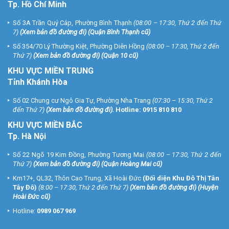
Tp. Hồ Chí Minh
Số 3A Trần Quý Cáp, Phường Bình Thạnh
(08:00 – 17:30, Thứ 2 đến Thứ
7)
(
Xem bản đồ đường đi
) (Quận Bình Thạnh cũ)
Số 354/70 Lý Thường Kiệt, Phường Diên Hồng
(08:00 – 17:30, Thứ 2 đến
Thứ 7)
(
Xem bản đồ đường đi
) (Quận 10 cũ)
KHU VỰC MIỀN TRUNG
Tỉnh Khánh Hòa
Số 02 Chung cư Ngô Gia Tự, Phường Nha Trang
(07:30 – 15:30, Thứ 2
đến Thứ 7)
(
Xem bản đồ đường đi
).
Hotline:
0915 810 810
KHU VỰC MIỀN BẮC
Tp. Hà Nội
Số 22 Ngõ 19 Kim Đồng, Phường Tương Mai
(08:00 – 17:30, Thứ 2 đến
Thứ 7)
(
Xem bản đồ đường đi
) (Quận Hoàng Mai cũ)
Km17+, QL32, Thôn Cao Trung, Xã Hoài Đức
(Đối diện Khu Đô Thị Tân
Tây Đô)
(8:00 – 17:30, Thứ 2 đến Thứ 7)
(
Xem bản đồ đường đi
) (Huyện
Hoài Đức cũ)
Hotline:
0989 067 969