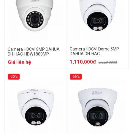
Camera HDCVI Dome 5MP
Camera HDCVI 8MP DAHUA
DAHUA DH-HAC-
DH-HAC-HDW1800MP
HDW1509TP-A-LED
1,110,000đ
Giá liên hệ
2,220,000đ
-50%
-56%