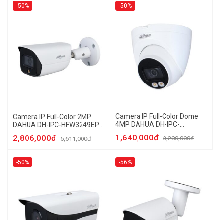
-50%
-50%
Camera IP Full-Color Dome
Camera IP Full-Color 2MP
4MP DAHUA DH-IPC-
DAHUA DH-IPC-HFW3249EP-
HDW2439TP-AS-LED-S2
AS-LED
1,640,000đ
2,806,000đ
3,280,000đ
5,611,000đ
-50%
-56%