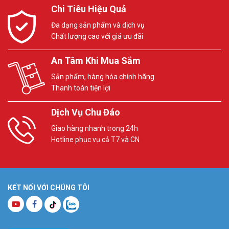
Chi Tiêu Hiệu Quả
Đa dạng sản phẩm và dịch vụ
Chất lượng cao với giá ưu đãi
An Tâm Khi Mua Sắm
Sản phẩm, hàng hóa chính hãng
Thanh toán tiện lợi
Dịch Vụ Chu Đáo
Giao hàng nhanh trong 24h
Hotline phục vụ cả T7 và CN
KẾT NỐI VỚI CHÚNG TÔI