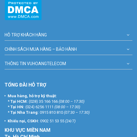
HỖ TRỢ KHÁCH HÀNG
CHÍNH SÁCH MUA HÀNG – BẢO HÀNH
THÔNG TIN VUHOANGTELECOM
TỔNG ĐÀI HỖ TRỢ
Mua hàng, hỗ trợ kỹ thuật:
*
Tại HCM:
(028) 35 166 166
(08:00 – 17:30)
*
Tại HN:
(024) 6256 1111
(08:00 – 17:30)
*
Tại Nha Trang:
0915 810 810
(07:30 – 17:30)
Khiếu nại, CSKH:
0902 51 53 55
(24/7)
KHU
VỰC MIỀN NAM
Tp. Hồ Chí Minh