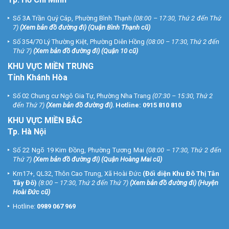
Số 3A Trần Quý Cáp, Phường Bình Thạnh
(08:00 – 17:30, Thứ 2 đến Thứ
7)
(
Xem bản đồ đường đi
) (Quận Bình Thạnh cũ)
Số 354/70 Lý Thường Kiệt, Phường Diên Hồng
(08:00 – 17:30, Thứ 2 đến
Thứ 7)
(
Xem bản đồ đường đi
) (Quận 10 cũ)
KHU VỰC MIỀN TRUNG
Tỉnh Khánh Hòa
Số 02 Chung cư Ngô Gia Tự, Phường Nha Trang
(07:30 – 15:30, Thứ 2
đến Thứ 7)
(
Xem bản đồ đường đi
).
Hotline:
0915 810 810
KHU VỰC MIỀN BẮC
Tp. Hà Nội
Số 22 Ngõ 19 Kim Đồng, Phường Tương Mai
(08:00 – 17:30, Thứ 2 đến
Thứ 7)
(
Xem bản đồ đường đi
) (Quận Hoàng Mai cũ)
Km17+, QL32, Thôn Cao Trung, Xã Hoài Đức
(Đối diện Khu Đô Thị Tân
Tây Đô)
(8:00 – 17:30, Thứ 2 đến Thứ 7)
(
Xem bản đồ đường đi
) (Huyện
Hoài Đức cũ)
Hotline:
0989 067 969