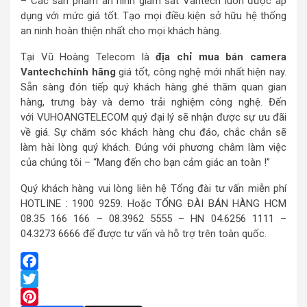
– Các sản phẩm an ninh giám sát Vantech luôn được áp
dụng với mức giá tốt. Tạo mọi điều kiện sở hữu hệ thống
an ninh hoàn thiện nhất cho mọi khách hàng.
Tại Vũ Hoàng Telecom là
địa chỉ mua bán camera
Vantechchính hãng
giá tốt, công nghệ mới nhất hiện nay.
Sẵn sàng đón tiếp quý khách hàng ghé thăm quan gian
hàng, trưng bày và demo trải nghiệm công nghệ. Đến
với VUHOANGTELECOM quý đại lý sẽ nhận được sự ưu đãi
về giá. Sự chăm sóc khách hàng chu đáo, chắc chắn sẽ
làm hài lòng quý khách. Đúng với phương châm làm việc
của chúng tôi – “Mang đến cho bạn cảm giác an toàn !”
Quý khách hàng vui lòng liên hệ Tổng đài tư vấn miễn phí
HOTLINE : 1900 9259. Hoặc TỔNG ĐÀI BÁN HÀNG HCM
08.35 166 166 – 08.3962 5555 – HN 04.6256 1111 –
04.3273 6666 để được tư vấn và hỗ trợ trên toàn quốc.
Facebook
Twitter