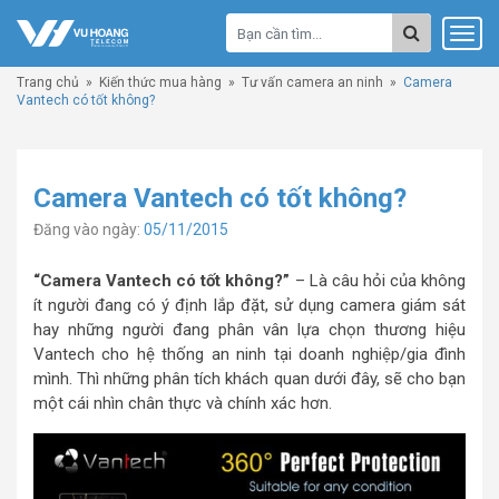
Trang chủ
»
Kiến thức mua hàng
»
Tư vấn camera an ninh
»
Camera
Vantech có tốt không?
Camera Vantech có tốt không?
Đăng vào ngày:
05/11/2015
“Camera Vantech có tốt không?”
– Là câu hỏi của không
ít người đang có ý định lắp đặt, sử dụng camera giám sát
hay những người đang phân vân lựa chọn thương hiệu
Vantech cho hệ thống an ninh tại doanh nghiệp/gia đình
mình. Thì những phân tích khách quan dưới đây, sẽ cho bạn
một cái nhìn chân thực và chính xác hơn.