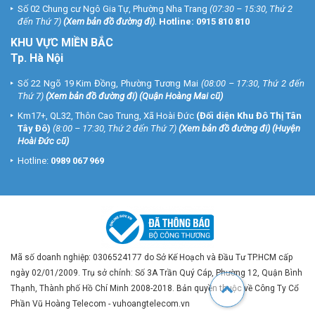
Số 02 Chung cư Ngô Gia Tự, Phường Nha Trang
(07:30 – 15:30, Thứ 2
đến Thứ 7)
(
Xem bản đồ đường đi
).
Hotline:
0915 810 810
KHU VỰC MIỀN BẮC
Tp. Hà Nội
Số 22 Ngõ 19 Kim Đồng, Phường Tương Mai
(08:00 – 17:30, Thứ 2 đến
Thứ 7)
(
Xem bản đồ đường đi
) (Quận Hoàng Mai cũ)
Km17+, QL32, Thôn Cao Trung, Xã Hoài Đức
(Đối diện Khu Đô Thị Tân
Tây Đô)
(8:00 – 17:30, Thứ 2 đến Thứ 7)
(
Xem bản đồ đường đi
) (Huyện
Hoài Đức cũ)
Hotline:
0989 067 969
Mã số doanh nghiệp: 0306524177 do Sở Kế Hoạch và Đầu Tư TP.HCM cấp
ngày 02/01/2009. Trụ sở chính: Số 3A Trần Quý Cáp, Phường 12, Quận Bình
Thạnh, Thành phố Hồ Chí Minh 2008-2018. Bản quyền thuộc về Công Ty Cổ
Phần Vũ Hoàng Telecom - vuhoangtelecom.vn