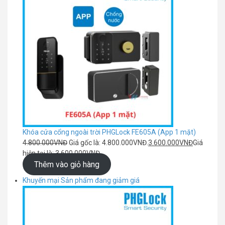
Khóa cửa cổng ngoài trời PHGLock FE605A (App 1 mặt)
4.800.000
VNĐ
Giá gốc là: 4.800.000VNĐ.
3.600.000
VNĐ
Giá
hiện tại là: 3.600.000VNĐ.
Thêm vào giỏ hàng
Khuyến mại
Sản phẩm đang giảm giá