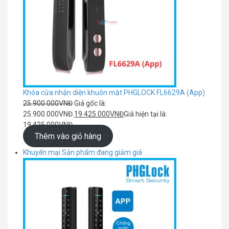
Khóa cửa nhận diện khuôn mặt PHGLOCK FL6629A (App)
25.900.000
VNĐ
Giá gốc là:
25.900.000VNĐ.
19.425.000
VNĐ
Giá hiện tại là:
19.425.000VNĐ.
Thêm vào giỏ hàng
Khuyến mại
Sản phẩm đang giảm giá