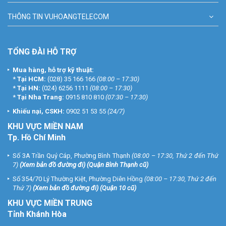
THÔNG TIN VUHOANGTELECOM
TỔNG ĐÀI HỖ TRỢ
Mua hàng, hỗ trợ kỹ thuật:
*
Tại HCM:
(028) 35 166 166
(08:00 – 17:30)
*
Tại HN:
(024) 6256 1111
(08:00 – 17:30)
*
Tại Nha Trang:
0915 810 810
(07:30 – 17:30)
Khiếu nại, CSKH:
0902 51 53 55
(24/7)
KHU
VỰC MIỀN NAM
Tp. Hồ Chí Minh
Số 3A Trần Quý Cáp, Phường Bình Thạnh
(08:00 – 17:30, Thứ 2 đến Thứ
7)
(
Xem bản đồ đường đi
) (Quận Bình Thạnh cũ)
Số 354/70 Lý Thường Kiệt, Phường Diên Hồng
(08:00 – 17:30, Thứ 2 đến
Thứ 7)
(
Xem bản đồ đường đi
) (Quận 10 cũ)
KHU VỰC MIỀN TRUNG
Tỉnh Khánh Hòa