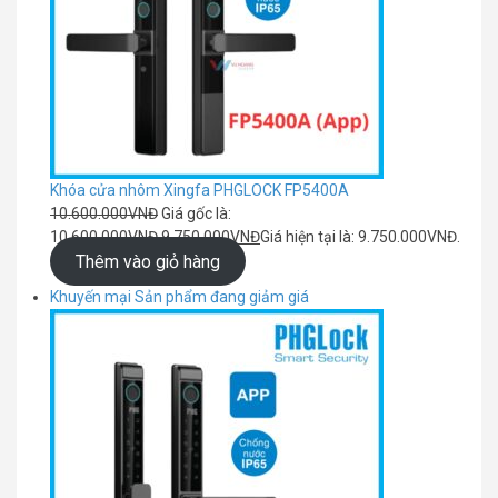
Khóa cửa nhôm Xingfa PHGLOCK FP5400A
10.600.000
VNĐ
Giá gốc là:
10.600.000VNĐ.
9.750.000
VNĐ
Giá hiện tại là: 9.750.000VNĐ.
Thêm vào giỏ hàng
Khuyến mại
Sản phẩm đang giảm giá