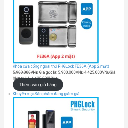
Khóa cửa cổng ngoài trời PHGLock FE36A (App 2 mặt)
5.900.000
VNĐ
Giá gốc là: 5.900.000VNĐ.
4.425.000
VNĐ
Giá
hiện tại là: 4.425.000VNĐ.
Thêm vào giỏ hàng
Khuyến mại
Sản phẩm đang giảm giá