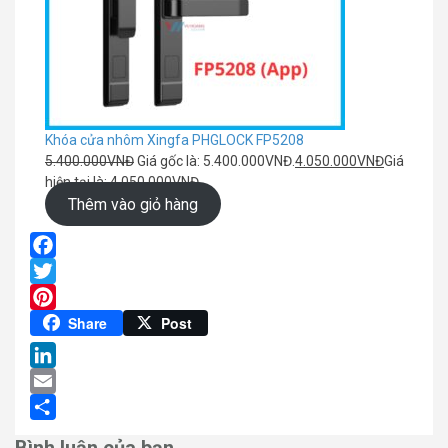
Khóa cửa nhôm Xingfa PHGLOCK FP5208
5.400.000
VNĐ
Giá gốc là: 5.400.000VNĐ.
4.050.000
VNĐ
Giá
hiện tại là: 4.050.000VNĐ.
Thêm vào giỏ hàng
Facebook
Twitter
Pinterest
Share
Post
LinkedIn
Email
Share