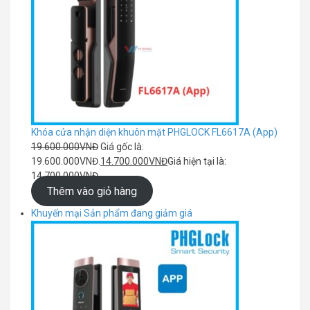
Khóa cửa nhận diện khuôn mặt PHGLOCK FL6617A (App)
19.600.000
VNĐ
Giá gốc là:
19.600.000VNĐ.
14.700.000
VNĐ
Giá hiện tại là:
14.700.000VNĐ.
Thêm vào giỏ hàng
Khuyến mại
Sản phẩm đang giảm giá