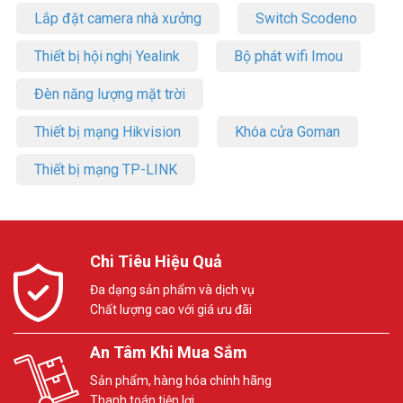
Lắp đặt camera nhà xưởng
Switch Scodeno
Thiết bị hội nghị Yealink
Bộ phát wifi Imou
Đèn năng lượng mặt trời
Thiết bị mạng Hikvision
Khóa cửa Goman
Thiết bị mạng TP-LINK
Chi Tiêu Hiệu Quả
Đa dạng sản phẩm và dịch vụ
Chất lượng cao với giá ưu đãi
An Tâm Khi Mua Sắm
Sản phẩm, hàng hóa chính hãng
Thanh toán tiện lợi