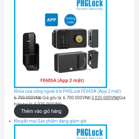
Khóa cửa cổng ngoài trời PHGLock FE605A (App 2 mặt)
6.700.000
VNĐ
Giá gốc là: 6.700.000VNĐ.
5.025.000
VNĐ
Giá
hiện tại là: 5.025.000VNĐ.
Thêm vào giỏ hàng
Khuyến mại
Sản phẩm đang giảm giá