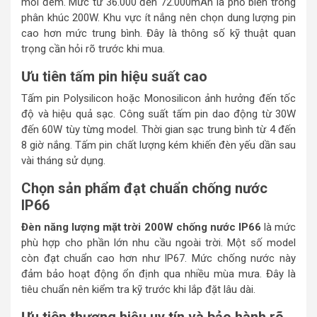
mỗi đêm. Mức từ 36.000 đến 72.000mAh là phổ biến trong
phân khúc 200W. Khu vực ít nắng nên chọn dung lượng pin
cao hơn mức trung bình. Đây là thông số kỹ thuật quan
trọng cần hỏi rõ trước khi mua.
Ưu tiên tấm pin hiệu suất cao
Tấm pin Polysilicon hoặc Monosilicon ảnh hưởng đến tốc
độ và hiệu quả sạc. Công suất tấm pin dao động từ 30W
đến 60W tùy từng model. Thời gian sạc trung bình từ 4 đến
8 giờ nắng. Tấm pin chất lượng kém khiến đèn yếu dần sau
vài tháng sử dụng.
Chọn sản phẩm đạt chuẩn chống nước
IP66
Đèn năng lượng mặt trời 200W chống nước IP66
là mức
phù hợp cho phần lớn nhu cầu ngoài trời. Một số model
còn đạt chuẩn cao hơn như IP67. Mức chống nước này
đảm bảo hoạt động ổn định qua nhiều mùa mưa. Đây là
tiêu chuẩn nên kiểm tra kỹ trước khi lắp đặt lâu dài.
Ưu tiên thương hiệu uy tín và bảo hành rõ