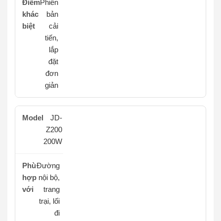
Phiên
bản
cải
tiến,
lắp
đặt
đơn
giản
JD-
Z200
200W
Đường
nội bộ,
trang
trại, lối
đi