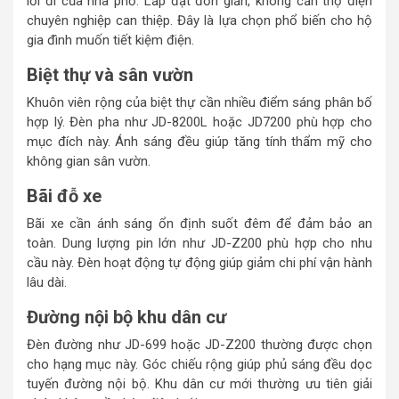
lối đi của nhà phố. Lắp đặt đơn giản, không cần thợ điện
chuyên nghiệp can thiệp. Đây là lựa chọn phổ biến cho hộ
gia đình muốn tiết kiệm điện.
Biệt thự và sân vườn
Khuôn viên rộng của biệt thự cần nhiều điểm sáng phân bố
hợp lý. Đèn pha như JD-8200L hoặc JD7200 phù hợp cho
mục đích này. Ánh sáng đều giúp tăng tính thẩm mỹ cho
không gian sân vườn.
Bãi đỗ xe
Bãi xe cần ánh sáng ổn định suốt đêm để đảm bảo an
toàn. Dung lượng pin lớn như JD-Z200 phù hợp cho nhu
cầu này. Đèn hoạt động tự động giúp giảm chi phí vận hành
lâu dài.
Đường nội bộ khu dân cư
Đèn đường như JD-699 hoặc JD-Z200 thường được chọn
cho hạng mục này. Góc chiếu rộng giúp phủ sáng đều dọc
tuyến đường nội bộ. Khu dân cư mới thường ưu tiên giải