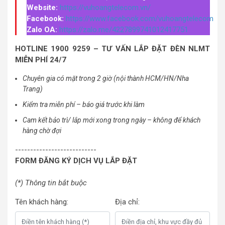
Website:
https://vuhoangtelecom.vn/
Facebook:
https://www.facebook.com/vuhoangtelecom
Zalo OA:
https://zalo.me/4227899741012417751
HOTLINE 1900 9259 – TƯ VẤN LẮP ĐẶT ĐÈN NLMT
MIỄN PHÍ 24/7
Chuyên gia có mặt trong 2 giờ (nội thành HCM/HN/Nha
Trang)
Kiểm tra miễn phí – báo giá trước khi làm
Cam kết bảo trì/ lắp mới xong trong ngày – không để khách
hàng chờ đợi
---------------------------
FORM ĐĂNG KÝ DỊCH VỤ LẮP ĐẶT
(*) Thông tin bắt buộc
Tên khách hàng:
Địa chỉ: