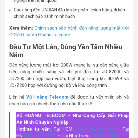
nghiệp trên toàn quốc.
Các dòng đèn JINDIAN đều là sản phẩm chính hãng, đi kèm
chính sách bảo hành minh bạch.
Xem thêm:
Chính sách bảo hành đèn năng lượng mặt trời
GONEO tại Vũ Hoàng Telecom
Đầu Tư Một Lần, Dùng Yên Tâm Nhiều
Năm
Đèn năng lượng mặt trời 200W mang lại sự cân bằng giữa
hiệu năng chiếu sáng và chi phí đầu tư. JD-8200L và
JD7200 phù hợp sân vườn, biệt thự, trong khi JD-699 và
JD-Z200 hợp với đường nội bộ và khu công trình.
Liên hệ
Vũ Hoàng Telecom
để được tư vấn miễn phí và
nhận báo giá nhanh theo nhu cầu thực tế.
VŨ HOÀNG TELECOM – Nhà Cung Cấp Giải Pháp
An Ninh Chuyên Nghiệp
Hotline tư vấn:
Tại HCM
(028) 35 166 166
– Tại
HN
(024) 6256 1111
– Tại Nha Trang
0915 810 810