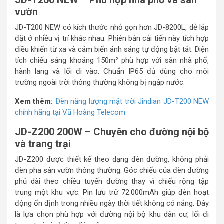
JD-T200 NEW – Phù hợp nhà phố và sân
vườn
JD-T200 NEW có kích thước nhỏ gọn hơn JD-8200L, dễ lắp
đặt ở nhiều vị trí khác nhau. Phiên bản cải tiến này tích hợp
điều khiển từ xa và cảm biến ánh sáng tự động bật tắt. Diện
tích chiếu sáng khoảng 150m² phù hợp với sân nhà phố,
hành lang và lối đi vào. Chuẩn IP65 đủ dùng cho môi
trường ngoài trời thông thường không bị ngập nước.
Xem thêm:
Đèn năng lượng mặt trời Jindian JD-T200 NEW
chính hãng tại Vũ Hoàng Telecom
JD-Z200 200W – Chuyên cho đường nội bộ
và trang trại
JD-Z200 được thiết kế theo dạng đèn đường, không phải
đèn pha sân vườn thông thường. Góc chiếu của đèn đường
phủ dài theo chiều tuyến đường thay vì chiếu rộng tập
trung một khu vực. Pin lưu trữ 72.000mAh giúp đèn hoạt
động ổn định trong nhiều ngày thời tiết không có nắng. Đây
là lựa chọn phù hợp với đường nội bộ khu dân cư, lối đi