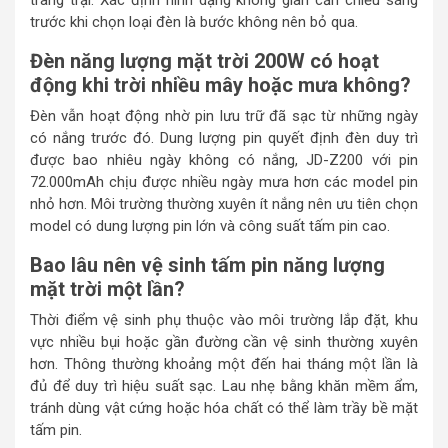
trang trại. Xác định hình dạng không gian cần chiếu sáng
trước khi chọn loại đèn là bước không nên bỏ qua.
Đèn năng lượng mặt trời 200W có hoạt
động khi trời nhiều mây hoặc mưa không?
Đèn vẫn hoạt động nhờ pin lưu trữ đã sạc từ những ngày
có nắng trước đó. Dung lượng pin quyết định đèn duy trì
được bao nhiêu ngày không có nắng, JD-Z200 với pin
72.000mAh chịu được nhiều ngày mưa hơn các model pin
nhỏ hơn. Môi trường thường xuyên ít nắng nên ưu tiên chọn
model có dung lượng pin lớn và công suất tấm pin cao.
Bao lâu nên vệ sinh tấm pin năng lượng
mặt trời một lần?
Thời điểm vệ sinh phụ thuộc vào môi trường lắp đặt, khu
vực nhiều bụi hoặc gần đường cần vệ sinh thường xuyên
hơn. Thông thường khoảng một đến hai tháng một lần là
đủ để duy trì hiệu suất sạc. Lau nhẹ bằng khăn mềm ẩm,
tránh dùng vật cứng hoặc hóa chất có thể làm trầy bề mặt
tấm pin.