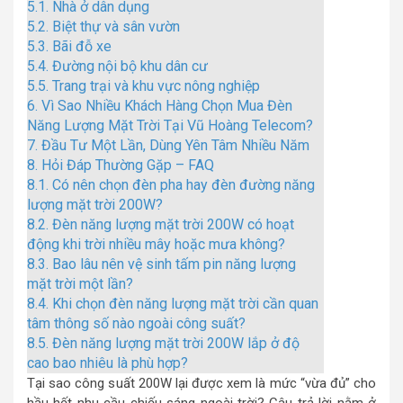
5.1.
Nhà ở dân dụng
5.2.
Biệt thự và sân vườn
5.3.
Bãi đỗ xe
5.4.
Đường nội bộ khu dân cư
5.5.
Trang trại và khu vực nông nghiệp
6.
Vì Sao Nhiều Khách Hàng Chọn Mua Đèn
Năng Lượng Mặt Trời Tại Vũ Hoàng Telecom?
7.
Đầu Tư Một Lần, Dùng Yên Tâm Nhiều Năm
8.
Hỏi Đáp Thường Gặp – FAQ
8.1.
Có nên chọn đèn pha hay đèn đường năng
lượng mặt trời 200W?
8.2.
Đèn năng lượng mặt trời 200W có hoạt
động khi trời nhiều mây hoặc mưa không?
8.3.
Bao lâu nên vệ sinh tấm pin năng lượng
mặt trời một lần?
8.4.
Khi chọn đèn năng lượng mặt trời cần quan
tâm thông số nào ngoài công suất?
8.5.
Đèn năng lượng mặt trời 200W lắp ở độ
cao bao nhiêu là phù hợp?
Tại sao công suất 200W lại được xem là mức “vừa đủ” cho