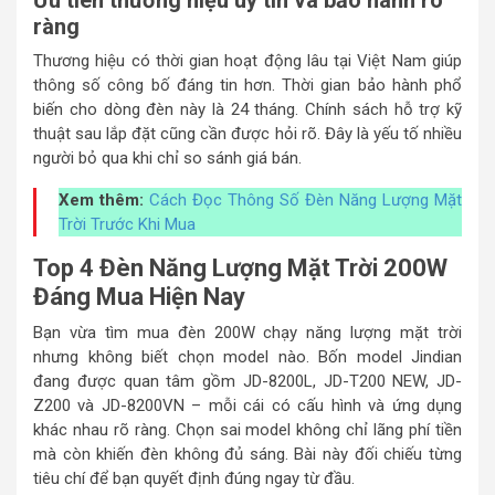
ràng
Thương hiệu có thời gian hoạt động lâu tại Việt Nam giúp
thông số công bố đáng tin hơn. Thời gian bảo hành phổ
biến cho dòng đèn này là 24 tháng. Chính sách hỗ trợ kỹ
thuật sau lắp đặt cũng cần được hỏi rõ. Đây là yếu tố nhiều
người bỏ qua khi chỉ so sánh giá bán.
Xem thêm:
Cách Đọc Thông Số Đèn Năng Lượng Mặt
Trời Trước Khi Mua
Top 4 Đèn Năng Lượng Mặt Trời 200W
Đáng Mua Hiện Nay
Bạn vừa tìm mua đèn 200W chạy năng lượng mặt trời
nhưng không biết chọn model nào. Bốn model Jindian
đang được quan tâm gồm JD-8200L, JD-T200 NEW, JD-
Z200 và JD-8200VN – mỗi cái có cấu hình và ứng dụng
khác nhau rõ ràng. Chọn sai model không chỉ lãng phí tiền
mà còn khiến đèn không đủ sáng. Bài này đối chiếu từng
tiêu chí để bạn quyết định đúng ngay từ đầu.