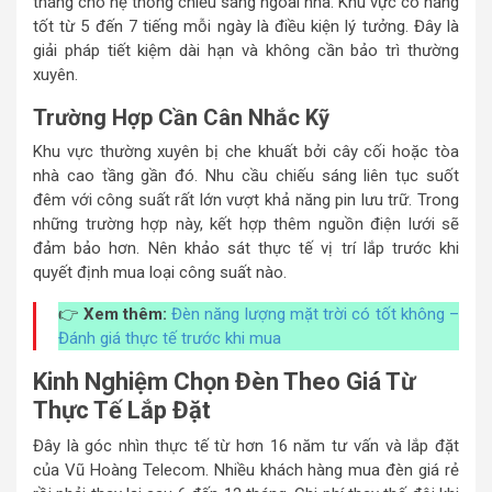
tháng cho hệ thống chiếu sáng ngoài nhà. Khu vực có nắng
tốt từ 5 đến 7 tiếng mỗi ngày là điều kiện lý tưởng. Đây là
giải pháp tiết kiệm dài hạn và không cần bảo trì thường
xuyên.
Trường Hợp Cần Cân Nhắc Kỹ
Khu vực thường xuyên bị che khuất bởi cây cối hoặc tòa
nhà cao tầng gần đó. Nhu cầu chiếu sáng liên tục suốt
đêm với công suất rất lớn vượt khả năng pin lưu trữ. Trong
những trường hợp này, kết hợp thêm nguồn điện lưới sẽ
đảm bảo hơn. Nên khảo sát thực tế vị trí lắp trước khi
quyết định mua loại công suất nào.
👉
Xem thêm:
Đèn năng lượng mặt trời có tốt không –
Đánh giá thực tế trước khi mua
Kinh Nghiệm Chọn Đèn Theo Giá Từ
Thực Tế Lắp Đặt
Đây là góc nhìn thực tế từ hơn 16 năm tư vấn và lắp đặt
của Vũ Hoàng Telecom. Nhiều khách hàng mua đèn giá rẻ