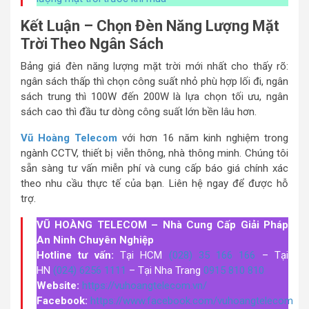
Kết Luận – Chọn Đèn Năng Lượng Mặt
Trời Theo Ngân Sách
Bảng giá đèn năng lượng mặt trời mới nhất cho thấy rõ:
ngân sách thấp thì chọn công suất nhỏ phù hợp lối đi, ngân
sách trung thì 100W đến 200W là lựa chọn tối ưu, ngân
sách cao thì đầu tư dòng công suất lớn bền lâu hơn.
Vũ Hoàng Telecom
với hơn 16 năm kinh nghiệm trong
ngành CCTV, thiết bị viễn thông, nhà thông minh. Chúng tôi
sẵn sàng tư vấn miễn phí và cung cấp báo giá chính xác
theo nhu cầu thực tế của bạn. Liên hệ ngay để được hỗ
trợ.
VŨ HOÀNG TELECOM – Nhà Cung Cấp Giải Pháp
An Ninh Chuyên Nghiệp
Hotline tư vấn:
Tại HCM
(028) 35 166 166
– Tại
HN
(024) 6256 1111
– Tại Nha Trang
0915 810 810
Website:
https://vuhoangtelecom.vn/
Facebook:
https://www.facebook.com/vuhoangtelecom