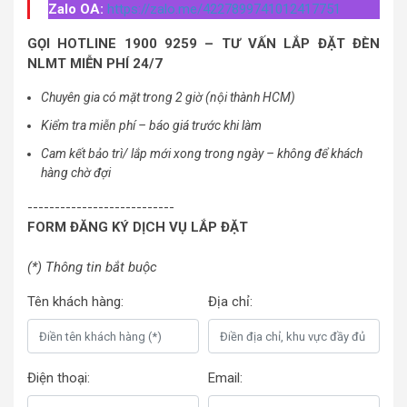
Zalo OA:
https://zalo.me/4227899741012417751
GỌI HOTLINE 1900 9259 – TƯ VẤN LẮP ĐẶT ĐÈN
NLMT MIỄN PHÍ 24/7
Chuyên gia có mặt trong 2 giờ (nội thành HCM)
Kiểm tra miễn phí – báo giá trước khi làm
Cam kết bảo trì/ lắp mới xong trong ngày – không để khách
hàng chờ đợi
---------------------------
FORM ĐĂNG KÝ DỊCH VỤ LẮP ĐẶT
(*) Thông tin bắt buộc
Tên khách hàng:
Địa chỉ:
Điện thoại:
Email: