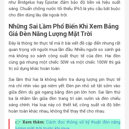
như Bridgelux hay Epistar đảm bảo độ bền và hiệu suất
sáng. Chuẩn chống nước tối thiểu IP65 là yêu cầu bắt buộc
cho đèn dùng lâu dài ngoài trời.
Những Sai Lầm Phổ Biến Khi Xem Bảng
Giá Đèn Năng Lượng Mặt Trời
Đây là thông tin thực tế mà ít bài viết đề cập đến nhưng rất
quan trọng với người mua lần đầu. Nhiều người so sánh giá
mà không so sánh công suất thực tế của đèn. Hai đèn
cùng giá nhưng một chiếc 50W và một chiếc 100W thì giá
trị sử dụng khác hoàn toàn.
Sai lầm thứ hai là không kiểm tra dung lượng pin thực tế
mà chỉ nhìn vào giá niêm yết. Đèn pin nhỏ sẽ tắt sớm vào
giữa đêm dù giá ngang bằng đèn pin lớn hơn. Sai lầm thứ
ba là nhầm lẫn giữa đèn trang trí sân vườn và đèn chiếu
sáng chính. Hai loại này có thiết kế, công suất và độ bền
hoàn toàn khác nhau, không thể thay thế cho nhau.
👉
Xem thêm:
Cách đọc thông số kỹ thuật đèn năng
lượng mặt trời trước khi mua