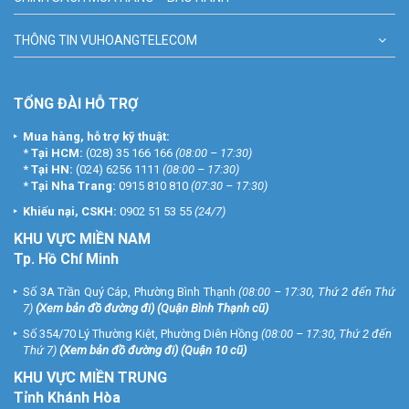
THÔNG TIN VUHOANGTELECOM
TỔNG ĐÀI HỖ TRỢ
Mua hàng, hỗ trợ kỹ thuật:
*
Tại HCM:
(028) 35 166 166
(08:00 – 17:30)
*
Tại HN:
(024) 6256 1111
(08:00 – 17:30)
*
Tại Nha Trang:
0915 810 810
(07:30 – 17:30)
Khiếu nại, CSKH:
0902 51 53 55
(24/7)
KHU
VỰC MIỀN NAM
Tp. Hồ Chí Minh
Số 3A Trần Quý Cáp, Phường Bình Thạnh
(08:00 – 17:30, Thứ 2 đến Thứ
7)
(
Xem bản đồ đường đi
) (Quận Bình Thạnh cũ)
Số 354/70 Lý Thường Kiệt, Phường Diên Hồng
(08:00 – 17:30, Thứ 2 đến
Thứ 7)
(
Xem bản đồ đường đi
) (Quận 10 cũ)
KHU VỰC MIỀN TRUNG
Tỉnh Khánh Hòa