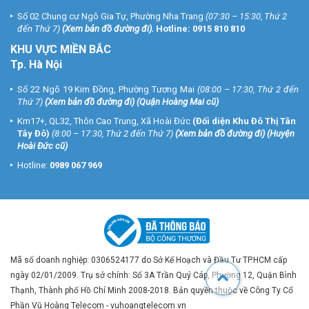
Số 02 Chung cư Ngô Gia Tự, Phường Nha Trang
(07:30 – 15:30, Thứ 2
đến Thứ 7)
(
Xem bản đồ đường đi
).
Hotline:
0915 810 810
KHU VỰC MIỀN BẮC
Tp. Hà Nội
Số 22 Ngõ 19 Kim Đồng, Phường Tương Mai
(08:00 – 17:30, Thứ 2 đến
Thứ 7)
(
Xem bản đồ đường đi
) (Quận Hoàng Mai cũ)
Km17+, QL32, Thôn Cao Trung, Xã Hoài Đức
(Đối diện Khu Đô Thị Tân
Tây Đô)
(8:00 – 17:30, Thứ 2 đến Thứ 7)
(
Xem bản đồ đường đi
) (Huyện
Hoài Đức cũ)
Hotline:
0989 067 969
Mã số doanh nghiệp: 0306524177 do Sở Kế Hoạch và Đầu Tư TP.HCM cấp
ngày 02/01/2009. Trụ sở chính: Số 3A Trần Quý Cáp, Phường 12, Quận Bình
Thạnh, Thành phố Hồ Chí Minh 2008-2018. Bản quyền thuộc về Công Ty Cổ
Phần Vũ Hoàng Telecom - vuhoangtelecom.vn