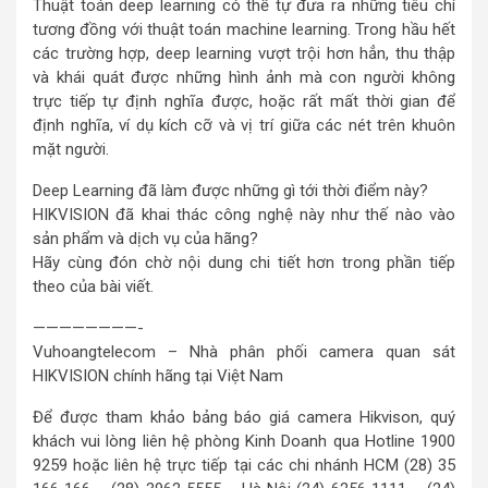
Thuật toán deep learning có thể tự đưa ra những tiêu chí
tương đồng với thuật toán machine learning. Trong hầu hết
các trường hợp, deep learning vượt trội hơn hẳn, thu thập
và khái quát được những hình ảnh mà con người không
trực tiếp tự định nghĩa được, hoặc rất mất thời gian để
định nghĩa, ví dụ kích cỡ và vị trí giữa các nét trên khuôn
mặt người.
Deep Learning đã làm được những gì tới thời điểm này?
HIKVISION đã khai thác công nghệ này như thế nào vào
sản phẩm và dịch vụ của hãng?
Hãy cùng đón chờ nội dung chi tiết hơn trong phần tiếp
theo của bài viết.
————————-
Vuhoangtelecom – Nhà phân phối camera quan sát
HIKVISION chính hãng tại Việt Nam
Để được tham khảo bảng báo giá camera Hikvison, quý
khách vui lòng liên hệ phòng Kinh Doanh qua Hotline 1900
9259 hoặc liên hệ trực tiếp tại các chi nhánh HCM (28) 35