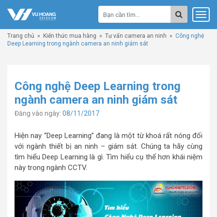
Trang chủ
»
Kiến thức mua hàng
»
Tư vấn camera an ninh
»
Công nghệ
Deep Learning trong ngành camera an ninh giám sát
Công nghệ Deep Learning trong
ngành camera an ninh giám sát
Đăng vào ngày:
08/11/2017
Hiện nay “Deep Learning” đang là một từ khoá rất nóng đối
với ngành thiết bị an ninh – giám sát. Chúng ta hãy cùng
tìm hiểu Deep Learning là gì. Tìm hiểu cụ thể hơn khái niệm
này trong ngành CCTV.