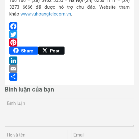
166 166 – (28) 3962 5555 – Hà Nội (24) 6256 1111 – (24)
3273 6666 để được hỗ trợ chu đáo. Website tham
khảo
www.vuhoangtelecom.vn
.
Facebook
Twitter
Pinterest
Share
Post
LinkedIn
Email
Share
Bình luận của bạn