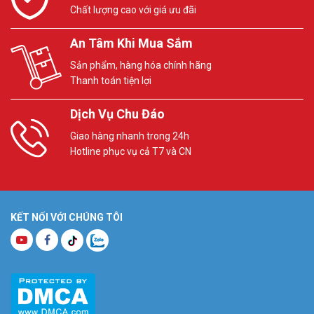
Chất lượng cao với giá ưu đãi
An Tâm Khi Mua Sắm
Sản phẩm, hàng hóa chính hãng
Thanh toán tiện lợi
Dịch Vụ Chu Đáo
Giao hàng nhanh trong 24h
Hotline phục vụ cả T7 và CN
KẾT NỐI VỚI CHÚNG TÔI