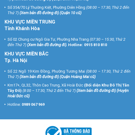
Số 354/70 Lý Thường Kiệt, Phường Diên Hồng
(08:00 – 17:30, Thứ 2 đến
Thứ 7)
(
Xem bản đồ đường đi
) (Quận 10 cũ)
KHU VỰC MIỀN TRUNG
Tỉnh Khánh Hòa
Số 02 Chung cư Ngô Gia Tự, Phường Nha Trang
(07:30 – 15:30, Thứ 2
đến Thứ 7)
(
Xem bản đồ đường đi
).
Hotline:
0915 810 810
KHU VỰC MIỀN BẮC
Tp. Hà Nội
Số 22 Ngõ 19 Kim Đồng, Phường Tương Mai
(08:00 – 17:30, Thứ 2 đến
Thứ 7)
(
Xem bản đồ đường đi
) (Quận Hoàng Mai cũ)
Km17+, QL32, Thôn Cao Trung, Xã Hoài Đức
(Đối diện Khu Đô Thị Tân
Tây Đô)
(8:00 – 17:30, Thứ 2 đến Thứ 7)
(
Xem bản đồ đường đi
) (Huyện
Hoài Đức cũ)
Hotline:
0989 067 969