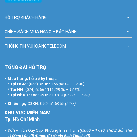
HỖ TRỢ KHÁCH HÀNG
CHÍNH SÁCH MUA HÀNG – BẢO HÀNH
THÔNG TIN VUHOANGTELECOM
TỔNG ĐÀI HỖ TRỢ
Mua hàng, hỗ trợ kỹ thuật:
*
Tại HCM:
(028) 35 166 166
(08:00 – 17:30)
*
Tại HN:
(024) 6256 1111
(08:00 – 17:30)
*
Tại Nha Trang:
0915 810 810
(07:30 – 17:30)
Khiếu nại, CSKH:
0902 51 53 55
(24/7)
KHU
VỰC MIỀN NAM
Tp. Hồ Chí Minh
Số 3A Trần Quý Cáp, Phường Bình Thạnh
(08:00 – 17:30, Thứ 2 đến Thứ
7)
(
Xem bản đồ đường đi
) (Quận Bình Thạnh cũ)