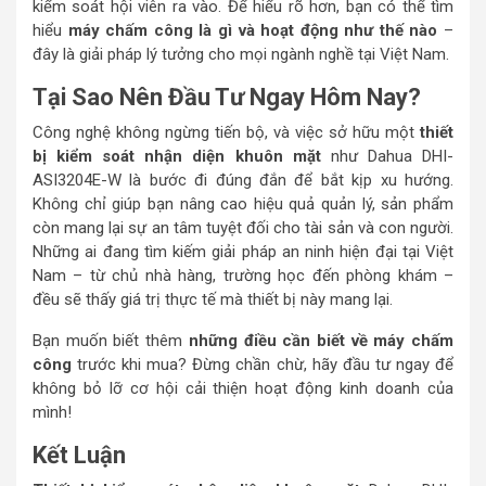
kiểm soát hội viên ra vào. Để hiểu rõ hơn, bạn có thể tìm
hiểu
máy chấm công là gì và hoạt động như thế nào
–
đây là giải pháp lý tưởng cho mọi ngành nghề tại Việt Nam.
Tại Sao Nên Đầu Tư Ngay Hôm Nay?
Công nghệ không ngừng tiến bộ, và việc sở hữu một
thiết
bị kiểm soát nhận diện khuôn mặt
như Dahua DHI-
ASI3204E-W là bước đi đúng đắn để bắt kịp xu hướng.
Không chỉ giúp bạn nâng cao hiệu quả quản lý, sản phẩm
còn mang lại sự an tâm tuyệt đối cho tài sản và con người.
Những ai đang tìm kiếm giải pháp an ninh hiện đại tại Việt
Nam – từ chủ nhà hàng, trường học đến phòng khám –
đều sẽ thấy giá trị thực tế mà thiết bị này mang lại.
Bạn muốn biết thêm
những điều cần biết về máy chấm
công
trước khi mua? Đừng chần chừ, hãy đầu tư ngay để
không bỏ lỡ cơ hội cải thiện hoạt động kinh doanh của
mình!
Kết Luận