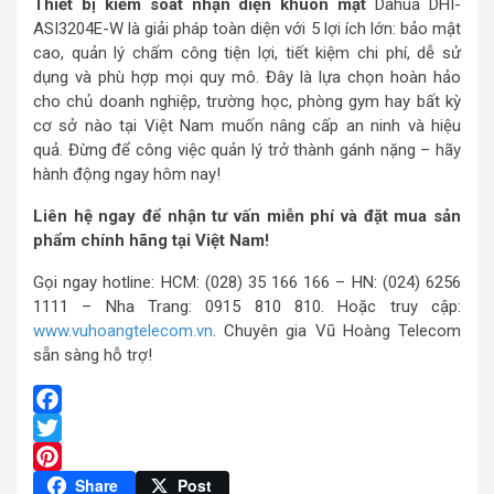
Thiết bị kiểm soát nhận diện khuôn mặt
Dahua DHI-
ASI3204E-W là giải pháp toàn diện với 5 lợi ích lớn: bảo mật
cao, quản lý chấm công tiện lợi, tiết kiệm chi phí, dễ sử
dụng và phù hợp mọi quy mô. Đây là lựa chọn hoàn hảo
cho chủ doanh nghiệp, trường học, phòng gym hay bất kỳ
cơ sở nào tại Việt Nam muốn nâng cấp an ninh và hiệu
quả. Đừng để công việc quản lý trở thành gánh nặng – hãy
hành động ngay hôm nay!
Liên hệ ngay để nhận tư vấn miễn phí và đặt mua sản
phẩm chính hãng tại Việt Nam!
Gọi ngay hotline: HCM: (028) 35 166 166 – HN: (024) 6256
1111 – Nha Trang: 0915 810 810. Hoặc truy cập:
www.vuhoangtelecom.vn
. Chuyên gia Vũ Hoàng Telecom
sẵn sàng hỗ trợ!
Facebook
Twitter
Pinterest
Share
Post