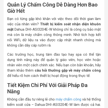
Quản Lý Chấm Công Dễ Dàng Hơn Bao
Giờ Hết
Bạn có từng gặp khó khăn với việc theo dõi thời gian làm
việc của nhân viên?
Thiết bị kiểm soát nhận diện khuôn
mặt
Dahua DHI-ASI3204E-W không chỉ là công cụ bảo mật
mà còn là máy chấm công thông minh. Nhờ tích hợp kết
nối WiFi, dữ liệu ra vào được cập nhật nhanh chóng mà
không cần dây cáp rườm rà.
Các trường học, trung tâm đào tạo hay spa có thể tận
dụng tính năng này để quản lý giáo viên, học viên hoặc
nhân viên một cách chính xác. Nếu bạn còn băn khoăn, hãy
tham khảo thêm
câu hỏi thường gặp về máy chấm công
để hiểu rõ hơn cách thiết bị hoạt động trong thực tế.
Tiết Kiệm Chi Phí Với Giải Pháp Đa
Năng
Không cần đầu tư riêng lẻ cho
máy chấm công
và hệ thống
kiểm soát cửa – Dahua DHI-ASI3204E-W làm được cả hai.