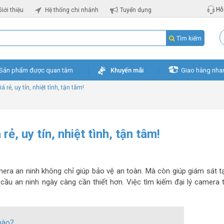
Hỗ 
Giới thiệu
Hệ thống chi nhánh
Tuyển dụng
Tìm kiếm
Sản phẩm được quan tâm
Khuyến mãi
Giao hàng nha
 rẻ, uy tín, nhiệt tình, tận tâm!
rẻ, uy tín, nhiệt tình, tận tâm!
amera an ninh không chỉ giúp bảo vệ an toàn. Mà còn giúp giám sát tạ
u cầu an ninh ngày càng cần thiết hơn. Việc tìm kiếm đại lý camera t
 nào?