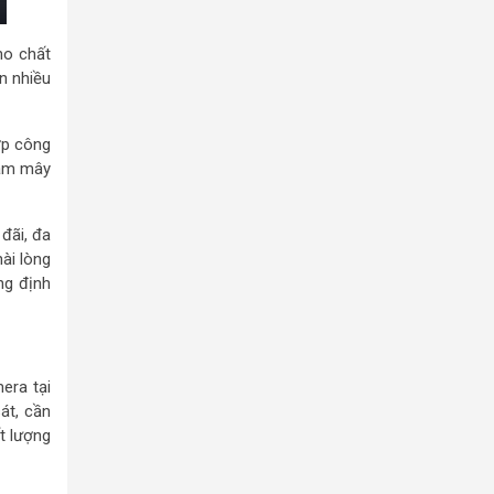
ho chất
n nhiều
ợp công
đám mây
đãi, đa
ài lòng
ng định
era tại
át, cần
t lượng