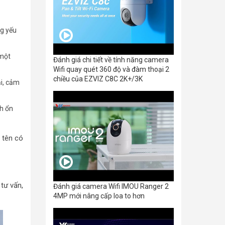
ng yếu
 một
Đánh giá chi tiết về tính năng camera
Wifi quay quét 360 độ và đàm thoại 2
chiều của EZVIZ C8C 2K+/3K
i, cảm
nh ổn
 tên có
tư vấn,
Đánh giá camera Wifi IMOU Ranger 2
4MP mới nâng cấp loa to hơn