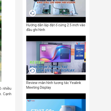
Hướng dẫn lắp đặt ổ cứng 2.5 inch vào
đầu ghi hình
Review màn hình tương tác Yealink
Meeting Display
ó nhiều
n. Cạnh