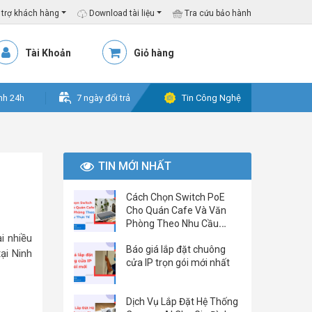
trợ khách hàng
Download tài liệu
Tra cứu bảo hành
Tài Khoản
Giỏ hàng
nh 24h
7 ngày đổi trả
Tin Công Nghệ
TIN MỚI NHẤT
Cách Chọn Switch PoE
Cho Quán Cafe Và Văn
Phòng Theo Nhu Cầu
Thực Tế
i nhiều
Báo giá lắp đặt chuông
ại Ninh
cửa IP trọn gói mới nhất
Dịch Vụ Lắp Đặt Hệ Thống