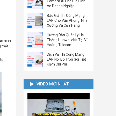
Camera AI Cho Gia Đình
Và Doanh Nghiệp
Báo Giá Thi Công Mạng
LAN Cho Văn Phòng, Nhà
Xưởng Và Cửa Hàng
Hướng Dẫn Quản Lý Hệ
Thống Huawei eKit Tại Vũ
an ninh
Hoàng Telecom
g thất
Dịch Vụ Thi Công Mạng
LAN Nội Bộ Trọn Gói Tiết
 tự
Kiệm Chi Phí
VIDEO MỚI NHẤT