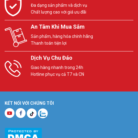
Đa dạng sản phẩm và dịch vụ
Chất lượng cao với giá ưu đãi
An Tâm Khi Mua Sắm
Sản phẩm, hàng hóa chính hãng
Thanh toán tiện lợi
Dịch Vụ Chu Đáo
Giao hàng nhanh trong 24h
Hotline phục vụ cả T7 và CN
KẾT NỐI VỚI CHÚNG TÔI