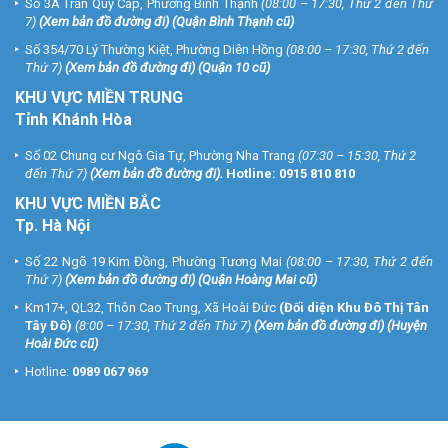
Số 3A Trần Quý Cáp, Phường Bình Thạnh
(08:00 – 17:30, Thứ 2 đến Thứ
7)
(
Xem bản đồ đường đi
) (Quận Bình Thạnh cũ)
Số 354/70 Lý Thường Kiệt, Phường Diên Hồng
(08:00 – 17:30, Thứ 2 đến
Thứ 7)
(
Xem bản đồ đường đi
) (Quận 10 cũ)
KHU VỰC MIỀN TRUNG
Tỉnh Khánh Hòa
Số 02 Chung cư Ngô Gia Tự, Phường Nha Trang
(07:30 – 15:30, Thứ 2
đến Thứ 7)
(
Xem bản đồ đường đi
).
Hotline:
0915 810 810
KHU VỰC MIỀN BẮC
Tp. Hà Nội
Số 22 Ngõ 19 Kim Đồng, Phường Tương Mai
(08:00 – 17:30, Thứ 2 đến
Thứ 7)
(
Xem bản đồ đường đi
) (Quận Hoàng Mai cũ)
Km17+, QL32, Thôn Cao Trung, Xã Hoài Đức
(Đối diện Khu Đô Thị Tân
Tây Đô)
(8:00 – 17:30, Thứ 2 đến Thứ 7)
(
Xem bản đồ đường đi
) (Huyện
Hoài Đức cũ)
Hotline:
0989 067 969