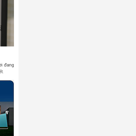
ời đang
t.