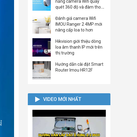
năng camera Wifi quay
quét 360 độ và đàm thoại
2 chiều của EZVIZ C8C
Đánh giá camera Wifi
2K+/3K
IMOU Ranger 2 4MP mới
nâng cấp loa to hơn
Hikvision giới thiệu dòng
loa âm thanh IP mới trên
thị trường
Hướng dẫn cài đặt Smart
Router Imou HR12F
VIDEO MỚI NHẤT