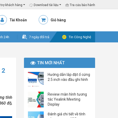
trợ khách hàng
Download tài liệu
Tra cứu bảo hành
Tài Khoản
Giỏ hàng
nh 24h
7 ngày đổi trả
Tin Công Nghệ
TIN MỚI NHẤT
 2
Hướng dẫn lắp đặt ổ cứng
2.5 inch vào đầu ghi hình
Review màn hình tương
ng tính
tác Yealink Meeting
360 độ,
Display
Đánh giá chi tiết về tính