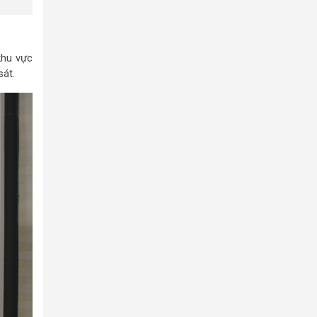
khu vực
sát.