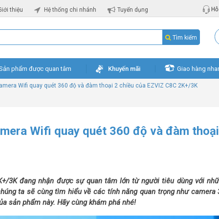
Hỗ 
Giới thiệu
Hệ thống chi nhánh
Tuyển dụng
Tìm kiếm
Sản phẩm được quan tâm
Khuyến mãi
Giao hàng nha
 camera Wifi quay quét 360 độ và đàm thoại 2 chiều của EZVIZ C8C 2K+/3K
camera Wifi quay quét 360 độ và đàm thoại
K+/3K đang nhận được sự quan tâm lớn từ người tiêu dùng với nhữ
 chúng ta sẽ cùng tìm hiểu về các tính năng quan trọng như camera 
của sản phẩm này. Hãy cùng khám phá nhé!