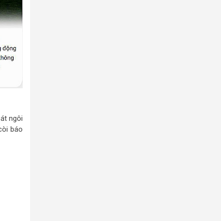
át ngôi
còi báo