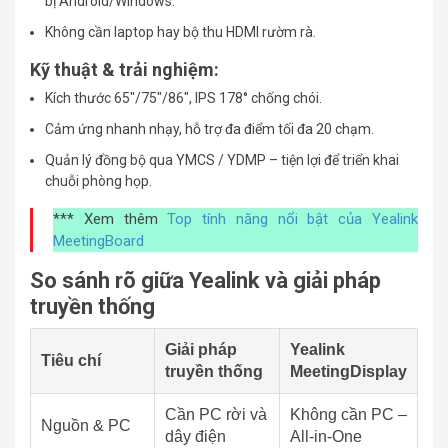
bị Android/Windows.
Không cần laptop hay bộ thu HDMI rườm rà.
Kỹ thuật & trải nghiệm:
Kích thước 65″/75″/86″, IPS 178° chống chói.
Cảm ứng nhanh nhạy, hỗ trợ đa điểm tối đa 20 chạm.
Quản lý đồng bộ qua YMCS / YDMP – tiện lợi để triển khai
chuỗi phòng họp.
*** Xem thêm
Top tính năng nổi bật của Yealink
MeetingBoard
So sánh rõ giữa Yealink và giải pháp
truyền thống
Giải pháp
Yealink
Tiêu chí
truyền thống
MeetingDisplay
Cần PC rời và
Không cần PC –
Nguồn & PC
dây điện
All-in-One