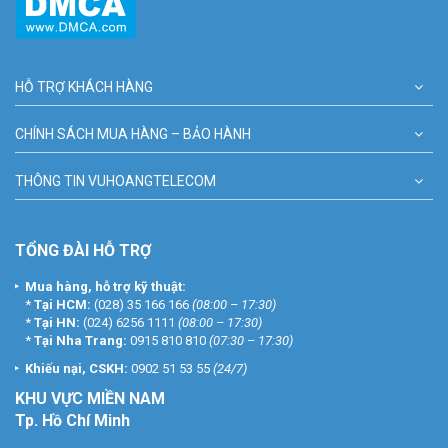
HỖ TRỢ KHÁCH HÀNG
CHÍNH SÁCH MUA HÀNG – BẢO HÀNH
THÔNG TIN VUHOANGTELECOM
TỔNG ĐÀI HỖ TRỢ
Mua hàng, hỗ trợ kỹ thuật:
*
Tại HCM:
(028) 35 166 166
(08:00 – 17:30)
*
Tại HN:
(024) 6256 1111
(08:00 – 17:30)
*
Tại Nha Trang:
0915 810 810
(07:30 – 17:30)
Khiếu nại, CSKH:
0902 51 53 55
(24/7)
KHU
VỰC MIỀN NAM
Tp. Hồ Chí Minh