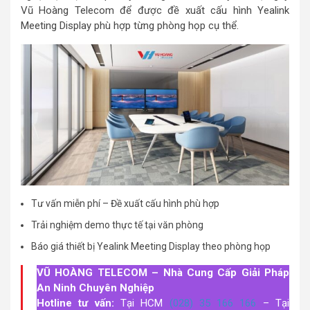
Vũ Hoàng Telecom để được đề xuất cấu hình Yealink
Meeting Display phù hợp từng phòng họp cụ thể.
Tư vấn miễn phí
– Đề xuất cấu hình phù hợp
Trải nghiệm demo thực tế tại văn phòng
Báo giá thiết bị Yealink Meeting Display theo phòng họp
VŨ HOÀNG TELECOM – Nhà Cung Cấp Giải Pháp
An Ninh Chuyên Nghiệp
Hotline tư vấn:
Tại HCM
(028) 35 166 166
– Tại