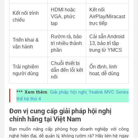
HDMI hoặc
Kết nối
Kết nối trình
VGA, phức
AirPlay/Miracast
chiếu
tạp
trực tiếp
Rườm rà, bảo
Cài sẵn Android
Triển khai &
trì nhiều thành
13, bảo trì tập
vận hành
phần
trung từ YMCS
Chuỗi thiết bị
Trải nghiệm
Ổn định, linh
dẫn đến lỗi kết
người dùng
hoạt, dễ dùng
nối
*** Xem thêm
:
Giải pháp hội nghị Yealink MVC Series
thế hệ thứ 4
Đơn vị cung cấp giải pháp hội nghị
chính hãng tại Việt Nam
Bạn muốn nâng cấp phòng họp doanh nghiệp với công
nghệ hiện đại, dễ quản lý, không rườm rà? Hãy liên hệ ngay