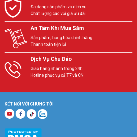
Đa dạng sản phẩm và dịch vụ
Chất lượng cao với giá ưu đãi
An Tâm Khi Mua Sắm
Sản phẩm, hàng hóa chính hãng
Thanh toán tiện lợi
Dịch Vụ Chu Đáo
Giao hàng nhanh trong 24h
Hotline phục vụ cả T7 và CN
KẾT NỐI VỚI CHÚNG TÔI