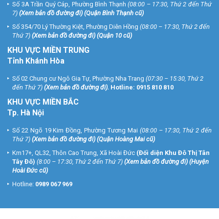
Số 3A Trần Quý Cáp, Phường Bình Thạnh
(08:00 – 17:30, Thứ 2 đến Thứ
7)
(
Xem bản đồ đường đi
) (Quận Bình Thạnh cũ)
Số 354/70 Lý Thường Kiệt, Phường Diên Hồng
(08:00 – 17:30, Thứ 2 đến
Thứ 7)
(
Xem bản đồ đường đi
) (Quận 10 cũ)
KHU VỰC MIỀN TRUNG
Tỉnh Khánh Hòa
Số 02 Chung cư Ngô Gia Tự, Phường Nha Trang
(07:30 – 15:30, Thứ 2
đến Thứ 7)
(
Xem bản đồ đường đi
).
Hotline:
0915 810 810
KHU VỰC MIỀN BẮC
Tp. Hà Nội
Số 22 Ngõ 19 Kim Đồng, Phường Tương Mai
(08:00 – 17:30, Thứ 2 đến
Thứ 7)
(
Xem bản đồ đường đi
) (Quận Hoàng Mai cũ)
Km17+, QL32, Thôn Cao Trung, Xã Hoài Đức
(Đối diện Khu Đô Thị Tân
Tây Đô)
(8:00 – 17:30, Thứ 2 đến Thứ 7)
(
Xem bản đồ đường đi
) (Huyện
Hoài Đức cũ)
Hotline:
0989 067 969