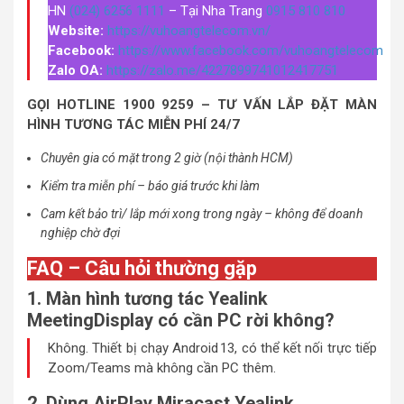
HN
(024) 6256 1111
– Tại Nha Trang
0915 810 810
Website:
https://vuhoangtelecom.vn/
Facebook:
https://www.facebook.com/vuhoangtelecom
Zalo OA:
https://zalo.me/4227899741012417751
GỌI HOTLINE 1900 9259 – TƯ VẤN LẮP ĐẶT MÀN
HÌNH TƯƠNG TÁC MIỄN PHÍ 24/7
Chuyên gia có mặt trong 2 giờ (nội thành HCM)
Kiểm tra miễn phí – báo giá trước khi làm
Cam kết bảo trì/ lắp mới xong trong ngày – không để doanh
nghiệp chờ đợi
FAQ – Câu hỏi thường gặp
1. Màn hình tương tác Yealink
MeetingDisplay có cần PC rời không?
Không. Thiết bị chạy Android 13, có thể kết nối trực tiếp
Zoom/Teams mà không cần PC thêm.
2. Dùng AirPlay Miracast Yealink