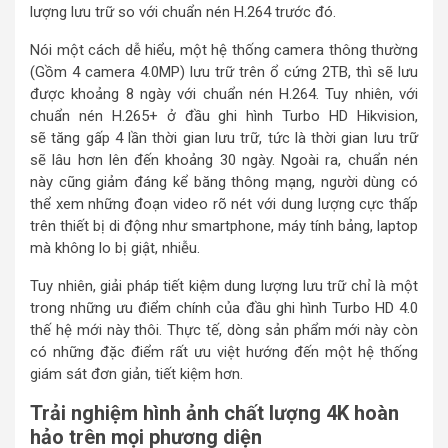
lượng lưu trữ so với chuẩn nén H.264 trước đó.
Nói một cách dễ hiểu, một hệ thống camera thông thường
(Gồm 4 camera 4.0MP) lưu trữ trên ổ cứng 2TB, thì sẽ lưu
được khoảng 8 ngày với chuẩn nén H.264. Tuy nhiên, với
chuẩn nén H.265+ ở đầu ghi hình Turbo HD Hikvision,
sẽ tăng gấp 4 lần thời gian lưu trữ, tức là thời gian lưu trữ
sẽ lâu hơn lên đến khoảng 30 ngày. Ngoài ra, chuẩn nén
này cũng giảm đáng kể băng thông mạng, người dùng có
thể xem những đoạn video rõ nét với dung lượng cực thấp
trên thiết bị di động như smartphone, máy tính bảng, laptop
mà không lo bị giật, nhiễu.
Tuy nhiên, giải pháp tiết kiệm dung lượng lưu trữ chỉ là một
trong những ưu điểm chính của đầu ghi hình Turbo HD 4.0
thế hệ mới này thôi. Thực tế, dòng sản phẩm mới này còn
có những đặc điểm rất ưu việt hướng đến một hệ thống
giám sát đơn giản, tiết kiệm hơn.
Trải nghiệm hình ảnh chất lượng 4K hoàn
hảo trên mọi phương diện