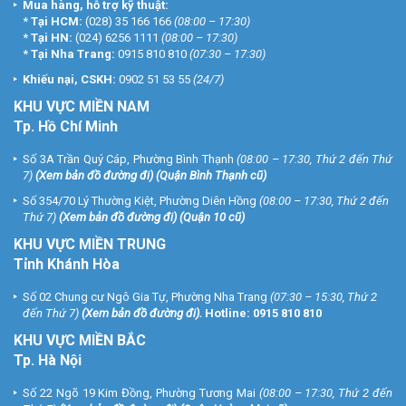
Mua hàng, hỗ trợ kỹ thuật:
*
Tại HCM:
(028) 35 166 166
(08:00 – 17:30)
*
Tại HN:
(024) 6256 1111
(08:00 – 17:30)
*
Tại Nha Trang:
0915 810 810
(07:30 – 17:30)
Khiếu nại, CSKH:
0902 51 53 55
(24/7)
KHU
VỰC MIỀN NAM
Tp. Hồ Chí Minh
Số 3A Trần Quý Cáp, Phường Bình Thạnh
(08:00 – 17:30, Thứ 2 đến Thứ
7)
(
Xem bản đồ đường đi
) (Quận Bình Thạnh cũ)
Số 354/70 Lý Thường Kiệt, Phường Diên Hồng
(08:00 – 17:30, Thứ 2 đến
Thứ 7)
(
Xem bản đồ đường đi
) (Quận 10 cũ)
KHU VỰC MIỀN TRUNG
Tỉnh Khánh Hòa
Số 02 Chung cư Ngô Gia Tự, Phường Nha Trang
(07:30 – 15:30, Thứ 2
đến Thứ 7)
(
Xem bản đồ đường đi
).
Hotline:
0915 810 810
KHU VỰC MIỀN BẮC
Tp. Hà Nội
Số 22 Ngõ 19 Kim Đồng, Phường Tương Mai
(08:00 – 17:30, Thứ 2 đến