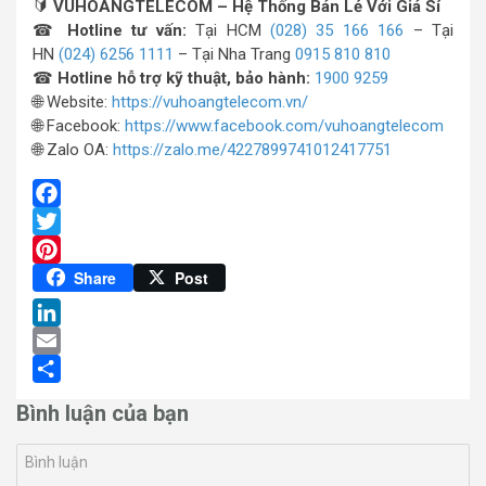
🔰
VUHOANGTELECOM – Hệ Thống Bán Lẻ Với Giá Sỉ
☎
Hotline tư vấn:
Tại HCM
(028) 35 166 166
– Tại
HN
(024) 6256 1111
– Tại Nha Trang
0915 810 810
☎
Hotline hỗ trợ kỹ thuật, bảo hành:
1900 9259
🌐 Website:
https://vuhoangtelecom.vn/
🌐 Facebook:
https://www.facebook.com/vuhoangtelecom
🌐 Zalo OA:
https://zalo.me/4227899741012417751
Facebook
Twitter
Pinterest
Share
Post
LinkedIn
Email
Share
Bình luận của bạn