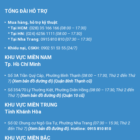
TỔNG ĐÀI HỖ TRỢ
Mua hàng, hỗ trợ kỹ thuật:
*
Tại HCM:
(028) 35 166 166
(08:00 – 17:30)
*
Tại HN:
(024) 6256 1111
(08:00 – 17:30)
*
Tại Nha Trang:
0915 810 810
(07:30 – 17:30)
Khiếu nại, CSKH:
0902 51 53 55
(24/7)
KHU
VỰC MIỀN NAM
Tp. Hồ Chí Minh
Số 3A Trần Quý Cáp, Phường Bình Thạnh
(08:00 – 17:30, Thứ 2 đến Thứ
7)
(
Xem bản đồ đường đi
) (Quận Bình Thạnh cũ)
Số 354/70 Lý Thường Kiệt, Phường Diên Hồng
(08:00 – 17:30, Thứ 2 đến
Thứ 7)
(
Xem bản đồ đường đi
) (Quận 10 cũ)
KHU VỰC MIỀN TRUNG
Tỉnh Khánh Hòa
Số 02 Chung cư Ngô Gia Tự, Phường Nha Trang
(07:30 – 15:30, Thứ 2
đến Thứ 7)
(
Xem bản đồ đường đi
).
Hotline:
0915 810 810
KHU VỰC MIỀN BẮC