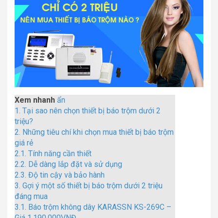
Xem nhanh
ẩn
1.
Tại sao nên chọn thiết bị báo trộm dưới 2
triệu?
2.
Những tiêu chí khi chọn mua thiết bị báo trộm
giá rẻ
2.1.
Tính năng cần thiết
2.2.
Dễ dàng lắp đặt và sử dụng
2.3.
Độ tin cậy và bảo hành
3.
Gợi ý một số thiết bị báo trộm dưới 2 triệu
đáng mua
3.1.
Báo trộm không dây KARASSN KS-269C –
Giá 1,190,000VNĐ