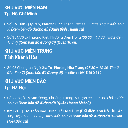
KHU
VỰC MIỀN NAM
Tp. Hồ Chí Minh
Số 3A Trần Quý Cáp, Phường Bình Thạnh
(08:00 – 17:30, Thứ 2 đến Thứ
7)
(
Xem bản đồ đường đi
) (Quận Bình Thạnh cũ)
Số 354/70 Lý Thường Kiệt, Phường Diên Hồng
(08:00 – 17:30, Thứ 2 đến
Thứ 7)
(
Xem bản đồ đường đi
) (Quận 10 cũ)
KHU VỰC MIỀN TRUNG
Tỉnh Khánh Hòa
Số 02 Chung cư Ngô Gia Tự, Phường Nha Trang
(07:30 – 15:30, Thứ 2
đến Thứ 7)
(
Xem bản đồ đường đi
).
Hotline:
0915 810 810
KHU VỰC MIỀN BẮC
Tp. Hà Nội
Số 22 Ngõ 19 Kim Đồng, Phường Tương Mai
(08:00 – 17:30, Thứ 2 đến
Thứ 7)
(
Xem bản đồ đường đi
) (Quận Hoàng Mai cũ)
Km17+, QL32, Thôn Cao Trung, Xã Hoài Đức
(Đối diện Khu Đô Thị Tân
Tây Đô)
(8:00 – 17:30, Thứ 2 đến Thứ 7)
(
Xem bản đồ đường đi
) (Huyện
Hoài Đức cũ)