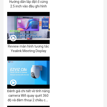
Hướng dẫn lắp đặt ổ cứng
2.5 inch vào đầu ghi hình
Review màn hình tương tác
Yealink Meeting Display
Đánh giá chi tiết về tính năng
camera Wifi quay quét 360
độ và đàm thoại 2 chiều của
EZVIZ C8C 2K+/3K