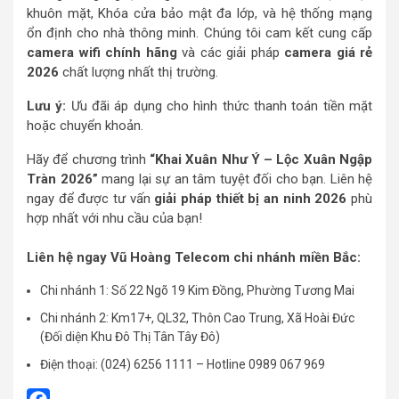
khuôn mặt, Khóa cửa bảo mật đa lớp, và hệ thống mạng
ổn định cho nhà thông minh. Chúng tôi cam kết cung cấp
camera wifi chính hãng
và các giải pháp
camera giá rẻ
2026
chất lượng nhất thị trường.
Lưu ý:
Ưu đãi áp dụng cho hình thức thanh toán tiền mặt
hoặc chuyển khoản.
Hãy để chương trình
“Khai Xuân Như Ý – Lộc Xuân Ngập
Tràn 2026”
mang lại sự an tâm tuyệt đối cho bạn. Liên hệ
ngay để được tư vấn
giải pháp
thiết bị an ninh 2026
phù
hợp nhất với nhu cầu của bạn!
Liên hệ ngay Vũ Hoàng Telecom chi nhánh miền Bắc:
Chi nhánh 1: Số 22 Ngõ 19 Kim Đồng, Phường Tương Mai
Chi nhánh 2: Km17+, QL32, Thôn Cao Trung, Xã Hoài Đức
(Đối diện Khu Đô Thị Tân Tây Đô)
Điện thoại: (024) 6256 1111 – Hotline 0989 067 969