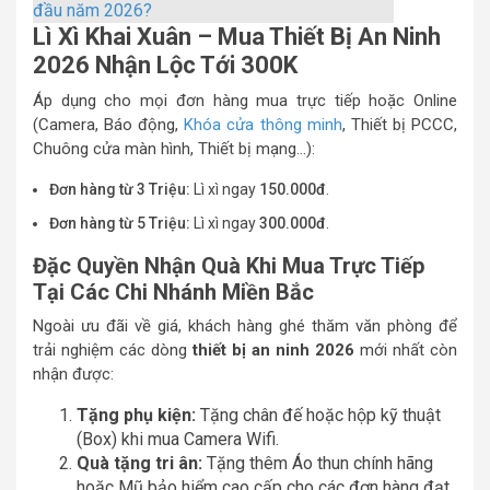
đầu năm 2026?
Lì Xì Khai Xuân – Mua Thiết Bị An Ninh
2026 Nhận Lộc Tới 300K
Áp dụng cho mọi đơn hàng mua trực tiếp hoặc Online
(Camera, Báo động,
Khóa cửa thông minh
, Thiết bị PCCC,
Chuông cửa màn hình, Thiết bị mạng…):
Đơn hàng từ 3 Triệu:
Lì xì ngay
150.000đ
.
Đơn hàng từ 5 Triệu:
Lì xì ngay
300.000đ
.
Đặc Quyền Nhận Quà Khi Mua Trực Tiếp
Tại Các Chi Nhánh Miền Bắc
Ngoài ưu đãi về giá, khách hàng ghé thăm văn phòng để
trải nghiệm các dòng
thiết bị an ninh 2026
mới nhất còn
nhận được:
Tặng phụ kiện:
Tặng chân đế hoặc hộp kỹ thuật
(Box) khi mua Camera Wifi.
Quà tặng tri ân:
Tặng thêm Áo thun chính hãng
hoặc Mũ bảo hiểm cao cấp cho các đơn hàng đạt