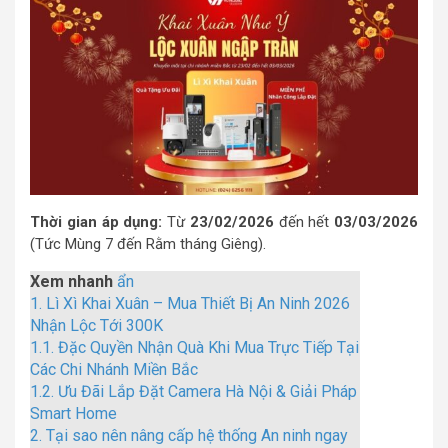
Thời gian áp dụng:
Từ
23/02/2026
đến hết
03/03/2026
(Tức Mùng 7 đến Rằm tháng Giêng).
Xem nhanh
ẩn
1.
Lì Xì Khai Xuân – Mua Thiết Bị An Ninh 2026
Nhận Lộc Tới 300K
1.1.
Đặc Quyền Nhận Quà Khi Mua Trực Tiếp Tại
Các Chi Nhánh Miền Bắc
1.2.
Ưu Đãi Lắp Đặt Camera Hà Nội & Giải Pháp
Smart Home
2.
Tại sao nên nâng cấp hệ thống An ninh ngay