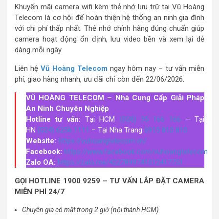
Khuyến mãi camera wifi kèm thẻ nhớ lưu trữ tại Vũ Hoàng
Telecom là cơ hội để hoàn thiện hệ thống an ninh gia đình
với chi phí thấp nhất. Thẻ nhớ chính hãng đúng chuẩn giúp
camera hoạt động ổn định, lưu video bền và xem lại dễ
dàng mỗi ngày.
Liên hệ
Vũ Hoàng Telecom
ngay hôm nay – tư vấn miễn
phí, giao hàng nhanh, ưu đãi chỉ còn đến 22/06/2026.
VŨ HOÀNG TELECOM – Nhà Cung Cấp Giải Pháp
An Ninh Chuyên Nghiệp
Hotline tư vấn:
Tại HCM
(028) 35 166 166
– Tại
HN
(024) 6256 1111
– Tại Nha Trang
0915 810 810
Website:
https://vuhoangtelecom.vn/
Facebook:
https://www.facebook.com/vuhoangtelecom
Zalo OA:
https://zalo.me/4227899741012417751
GỌI HOTLINE 1900 9259 – TƯ VẤN LẮP ĐẶT CAMERA
MIỄN PHÍ 24/7
Chuyên gia có mặt trong 2 giờ (nội thành HCM)