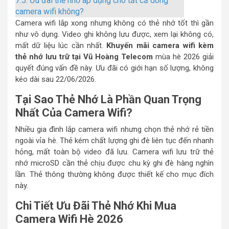
7.5.
Ưu đãi thẻ nhớ áp dụng cho tất cả dòng
camera wifi không?
Camera wifi lắp xong nhưng không có thẻ nhớ tốt thì gần
như vô dụng. Video ghi không lưu được, xem lại không có,
mất dữ liệu lúc cần nhất.
Khuyến mãi camera wifi kèm
thẻ nhớ lưu trữ tại Vũ Hoàng Telecom
mùa hè 2026 giải
quyết đúng vấn đề này. Ưu đãi có giới hạn số lượng, không
kéo dài sau 22/06/2026.
Tại Sao Thẻ Nhớ Là Phần Quan Trọng
Nhất Của Camera Wifi?
Nhiều gia đình lắp camera wifi nhưng chọn thẻ nhớ rẻ tiền
ngoài vỉa hè. Thẻ kém chất lượng ghi đè liên tục đến nhanh
hỏng, mất toàn bộ video đã lưu. Camera wifi lưu trữ thẻ
nhớ microSD cần thẻ chịu được chu kỳ ghi đè hàng nghìn
lần. Thẻ thông thường không được thiết kế cho mục đích
này.
Chi Tiết Ưu Đãi Thẻ Nhớ Khi Mua
Camera Wifi Hè 2026