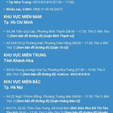
*
Tại Nha Trang:
0915 810 810
(07:30 – 17:30)
Khiếu nại, CSKH:
0902 51 53 55
(24/7)
KHU
VỰC MIỀN NAM
Tp. Hồ Chí Minh
Số 3A Trần Quý Cáp, Phường Bình Thạnh
(08:00 – 17:30, Thứ 2 đến Thứ
7)
(
Xem bản đồ đường đi
) (Quận Bình Thạnh cũ)
Số 354/70 Lý Thường Kiệt, Phường Diên Hồng
(08:00 – 17:30, Thứ 2 đến
Thứ 7)
(
Xem bản đồ đường đi
) (Quận 10 cũ)
KHU VỰC MIỀN TRUNG
Tỉnh Khánh Hòa
Số 02 Chung cư Ngô Gia Tự, Phường Nha Trang
(07:30 – 15:30, Thứ 2
đến Thứ 7)
(
Xem bản đồ đường đi
).
Hotline:
0915 810 810
KHU VỰC MIỀN BẮC
Tp. Hà Nội
Số 22 Ngõ 19 Kim Đồng, Phường Tương Mai
(08:00 – 17:30, Thứ 2 đến
Thứ 7)
(
Xem bản đồ đường đi
) (Quận Hoàng Mai cũ)
Km17+, QL32, Thôn Cao Trung, Xã Hoài Đức
(Đối diện Khu Đô Thị Tân
Tây Đô)
(8:00 – 17:30, Thứ 2 đến Thứ 7)
(
Xem bản đồ đường đi
) (Huyện