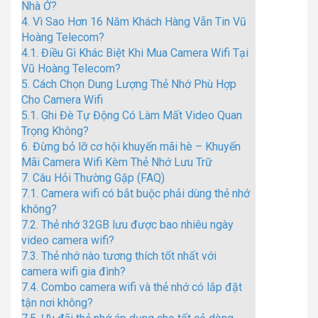
Nhà Ở?
4.
Vì Sao Hơn 16 Năm Khách Hàng Vẫn Tin Vũ
Hoàng Telecom?
4.1.
Điều Gì Khác Biệt Khi Mua Camera Wifi Tại
Vũ Hoàng Telecom?
5.
Cách Chọn Dung Lượng Thẻ Nhớ Phù Hợp
Cho Camera Wifi
5.1.
Ghi Đè Tự Động Có Làm Mất Video Quan
Trọng Không?
6.
Đừng bỏ lỡ cơ hội khuyến mãi hè – Khuyến
Mãi Camera Wifi Kèm Thẻ Nhớ Lưu Trữ
7.
Câu Hỏi Thường Gặp (FAQ)
7.1.
Camera wifi có bắt buộc phải dùng thẻ nhớ
không?
7.2.
Thẻ nhớ 32GB lưu được bao nhiêu ngày
video camera wifi?
7.3.
Thẻ nhớ nào tương thích tốt nhất với
camera wifi gia đình?
7.4.
Combo camera wifi và thẻ nhớ có lắp đặt
tận nơi không?