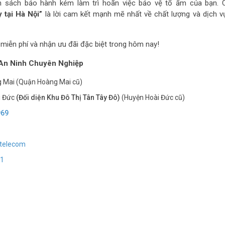
h sách bảo hành kém làm trì hoãn việc bảo vệ tổ ấm của bạn.
 tại Hà Nội”
là lời cam kết mạnh mẽ nhất về chất lượng và dịch v
miễn phí và nhận ưu đãi đặc biệt trong hôm nay!
n Ninh Chuyên Nghiệp
 Mai (Quận Hoàng Mai cũ)
i Đức
(Đối diện Khu Đô Thị Tân Tây Đô)
(Huyện Hoài Đức cũ)
969
telecom
51