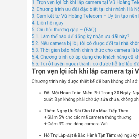
1.
Trọn vẹn lợi ích khi lắp camera tại Vũ Hoàng T
2.
Chương trình ưu đãi đặc biệt tại chi nhánh Hà N
3.
Cam kết từ Vũ Hoàng Telecom – Uy tín tạo nên 
4.
Liên hệ ngay
5.
Câu hỏi thường gặp – (FAQ)
5.1.
Làm thế nào để đăng ký nhận ưu đãi này?
5.2.
Nếu camera bị lỗi, tôi có được đổi tại nhà khô
5.3.
Thời gian bảo hành chính thức cho camera là b
5.4.
Chương trình có áp dụng cho khách hàng cũ k
5.5.
Tôi ở huyện ngoại thành, có được hỗ trợ lắp đ
Trọn vẹn lợi ích khi lắp camera
tại 
Chương trình này được thiết kế để bạn không chỉ sở
Đổi Mới Hoàn Toàn Miễn Phí Trong 30 Ngày:
Nga
xuất. Bạn không phải chờ đợi sửa chữa, không phát
Thêm Ngay Ưu Đãi Cho Lần Mua Tiếp Theo:
+ Giảm 5% cho các mã camera thông thường.
+ Giảm 3% cho dòng camera Wifi.
Hỗ Trợ Lắp Đặt & Bảo Hành Tận Tâm:
Đội ngũ kỹ 