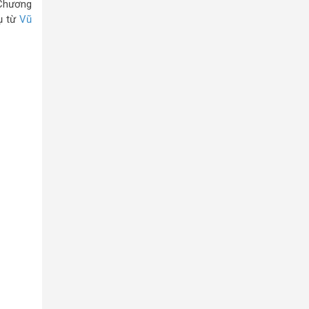
 Chương
ụ từ
Vũ