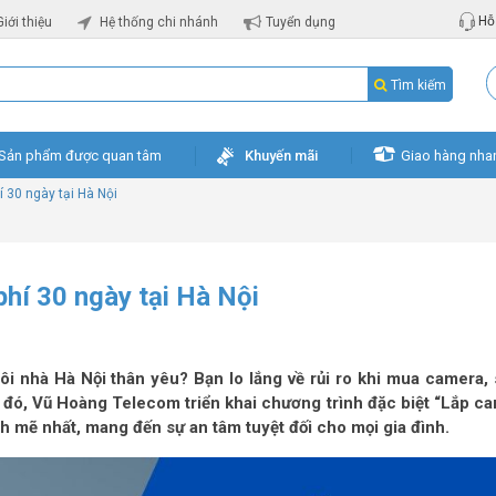
Hỗ 
Giới thiệu
Hệ thống chi nhánh
Tuyển dụng
Tìm kiếm
Sản phẩm được quan tâm
Khuyến mãi
Giao hàng nha
í 30 ngày tại Hà Nội
phí 30 ngày tại Hà Nội
ôi nhà Hà Nội thân yêu? Bạn lo lắng về rủi ro khi mua camera,
u đó, Vũ Hoàng Telecom triển khai chương trình đặc biệt “Lắp c
nh mẽ nhất, mang đến sự an tâm tuyệt đối cho mọi gia đình.