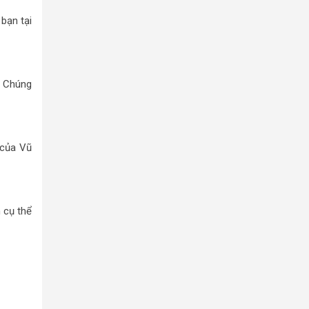
bạn tại
. Chúng
 của Vũ
n cụ thể