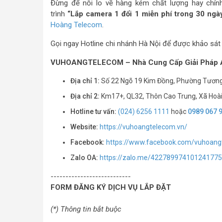
Đừng để nỗi lo về hàng kém chất lượng hay chín
trình
“Lắp camera 1 đổi 1 miễn phí trong 30 ngày
Hoàng Telecom
.
Gọi ngay Hotline chi nhánh Hà Nội để được khảo sát 
VUHOANGTELECOM – Nhà Cung Cấp Giải Pháp A
Địa chỉ 1:
Số 22 Ngõ 19 Kim Đồng, Phường Tương
Địa chỉ 2:
Km17+, QL32, Thôn Cao Trung, Xã Hoà
Hotline tư vấn:
(024) 6256 1111
hoặc
0989 067 
Website:
https://vuhoangtelecom.vn/
Facebook:
https://www.facebook.com/vuhoang
Zalo OA:
https://zalo.me/42278997410124177
---------------------------
FORM ĐĂNG KÝ DỊCH VỤ LẮP ĐẶT
(*) Thông tin bắt buộc