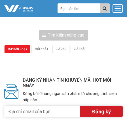
Tìm kiếm nâng cao
TOP BÁN CHẠY
MỚI NHẤT
GIÁ CAO
GIÁ THẤP
ĐĂNG KÝ NHẬN TIN KHUYẾN MÃI HOT MỖI
NGÀY
Đừng bỏ lỡ hàng ngàn sản phẩm từ chương trình siêu
hấp dẫn