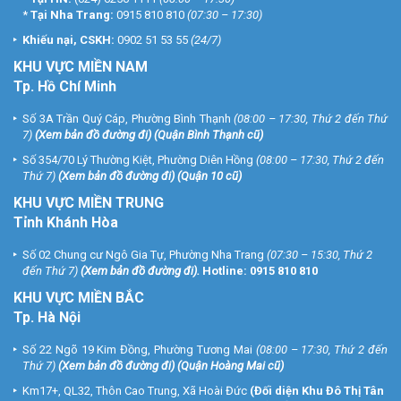
*
Tại Nha Trang:
0915 810 810
(07:30 – 17:30)
Khiếu nại, CSKH:
0902 51 53 55
(24/7)
KHU
VỰC MIỀN NAM
Tp. Hồ Chí Minh
Số 3A Trần Quý Cáp, Phường Bình Thạnh
(08:00 – 17:30, Thứ 2 đến Thứ
7)
(
Xem bản đồ đường đi
) (Quận Bình Thạnh cũ)
Số 354/70 Lý Thường Kiệt, Phường Diên Hồng
(08:00 – 17:30, Thứ 2 đến
Thứ 7)
(
Xem bản đồ đường đi
) (Quận 10 cũ)
KHU VỰC MIỀN TRUNG
Tỉnh Khánh Hòa
Số 02 Chung cư Ngô Gia Tự, Phường Nha Trang
(07:30 – 15:30, Thứ 2
đến Thứ 7)
(
Xem bản đồ đường đi
).
Hotline:
0915 810 810
KHU VỰC MIỀN BẮC
Tp. Hà Nội
Số 22 Ngõ 19 Kim Đồng, Phường Tương Mai
(08:00 – 17:30, Thứ 2 đến
Thứ 7)
(
Xem bản đồ đường đi
) (Quận Hoàng Mai cũ)
Km17+, QL32, Thôn Cao Trung, Xã Hoài Đức
(Đối diện Khu Đô Thị Tân