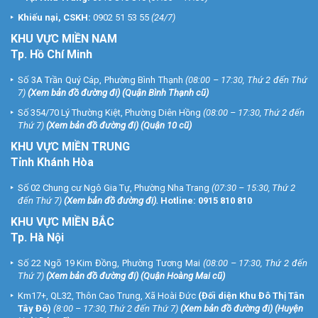
Khiếu nại, CSKH:
0902 51 53 55
(24/7)
KHU
VỰC MIỀN NAM
Tp. Hồ Chí Minh
Số 3A Trần Quý Cáp, Phường Bình Thạnh
(08:00 – 17:30, Thứ 2 đến Thứ
7)
(
Xem bản đồ đường đi
) (Quận Bình Thạnh cũ)
Số 354/70 Lý Thường Kiệt, Phường Diên Hồng
(08:00 – 17:30, Thứ 2 đến
Thứ 7)
(
Xem bản đồ đường đi
) (Quận 10 cũ)
KHU VỰC MIỀN TRUNG
Tỉnh Khánh Hòa
Số 02 Chung cư Ngô Gia Tự, Phường Nha Trang
(07:30 – 15:30, Thứ 2
đến Thứ 7)
(
Xem bản đồ đường đi
).
Hotline:
0915 810 810
KHU VỰC MIỀN BẮC
Tp. Hà Nội
Số 22 Ngõ 19 Kim Đồng, Phường Tương Mai
(08:00 – 17:30, Thứ 2 đến
Thứ 7)
(
Xem bản đồ đường đi
) (Quận Hoàng Mai cũ)
Km17+, QL32, Thôn Cao Trung, Xã Hoài Đức
(Đối diện Khu Đô Thị Tân
Tây Đô)
(8:00 – 17:30, Thứ 2 đến Thứ 7)
(
Xem bản đồ đường đi
) (Huyện