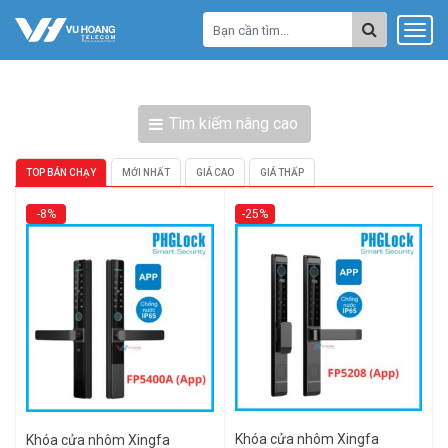
Tìm kiếm nâng cao
TOP BÁN CHẠY
MỚI NHẤT
GIÁ CAO
GIÁ THẤP
-8%
-25%
Khóa cửa nhôm Xingfa
Khóa cửa nhôm Xingfa