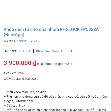
Khóa điện tử cho cửa nhôm PHGLOCK FP5338A
(Đen-App)
Mã SP:
FP5338A (Đen-App)
Hãng SX:
PHGLock
Khóa cửa nhôm PHGLock
3.900.000
đ
(Giá chưa bao gồm VAT)
Tiết kiệm:
25%
Giá website: 5.200.000
đ
– Mẫu khóa màu Đen, có App
– Phù hợp cho dòng cửa có đố cửa thấp như cửa gỗ, cửa sắt hoặc nhôm
Xingfa, EuroWindow
– Cấu tạo: inox
– Mở khóa bằng APP trên điện thoại, bộ nhớ 100 vân tay, 100 thẻ, 100 mã