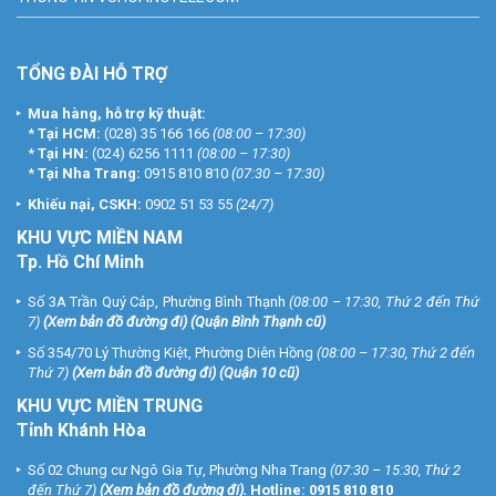
TỔNG ĐÀI HỖ TRỢ
Mua hàng, hỗ trợ kỹ thuật:
*
Tại HCM:
(028) 35 166 166
(08:00 – 17:30)
*
Tại HN:
(024) 6256 1111
(08:00 – 17:30)
*
Tại Nha Trang:
0915 810 810
(07:30 – 17:30)
Khiếu nại, CSKH:
0902 51 53 55
(24/7)
KHU
VỰC MIỀN NAM
Tp. Hồ Chí Minh
Số 3A Trần Quý Cáp, Phường Bình Thạnh
(08:00 – 17:30, Thứ 2 đến Thứ
7)
(
Xem bản đồ đường đi
) (Quận Bình Thạnh cũ)
Số 354/70 Lý Thường Kiệt, Phường Diên Hồng
(08:00 – 17:30, Thứ 2 đến
Thứ 7)
(
Xem bản đồ đường đi
) (Quận 10 cũ)
KHU VỰC MIỀN TRUNG
Tỉnh Khánh Hòa
Số 02 Chung cư Ngô Gia Tự, Phường Nha Trang
(07:30 – 15:30, Thứ 2
đến Thứ 7)
(
Xem bản đồ đường đi
).
Hotline:
0915 810 810