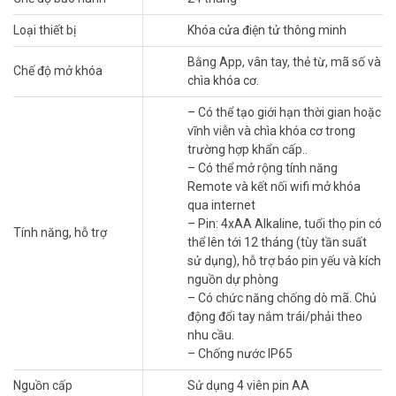
cửa nhôm PHGLOCK FP5338A (Đen-App)
– Mẫu khóa màu Đen, có App
Loại thiết bị
Khóa cửa điện tử thông minh
– Phù hợp cho dòng cửa có đố cửa thấp như cửa gỗ, cửa sắt hoặc
Bằng App, vân tay, thẻ từ, mã số và
nhôm Xingfa, EuroWindow
Chế độ mở khóa
chìa khóa cơ.
– Cấu tạo: inox
– Mở khóa bằng APP trên điện thoại, bộ nhớ 100 vân tay, 100 thẻ,
– Có thể tạo giới hạn thời gian hoặc
100 mã số, chìa khóa cơ.
vĩnh viễn và chìa khóa cơ trong
– Có thể tạo giới hạn thời gian hoặc vĩnh viễn và chìa khóa cơ trong
trường hợp khẩn cấp..
trường hợp khẩn cấp..
– Có thể mở rộng tính năng
– Có thể mở rộng tính năng Remote và kết nối wifi mở khóa qua
Remote và kết nối wifi mở khóa
internet
qua internet
– Pin: 4xAA Alkaline, tuổi thọ pin có thể lên tới 12 tháng (tùy tần
– Pin: 4xAA Alkaline, tuổi thọ pin có
suất sử dụng), hỗ trợ báo pin yếu và kích nguồn dự phòng
Tính năng, hỗ trợ
thể lên tới 12 tháng (tùy tần suất
– Có chức năng chống dò mã. Chủ động đổi tay nắm trái/phải theo
sử dụng), hỗ trợ báo pin yếu và kích
nhu cầu.
nguồn dự phòng
– Chống nước IP65
– Có chức năng chống dò mã. Chủ
– Chuẩn ruột: 3085
động đổi tay nắm trái/phải theo
– Kích thước (mm): 330(dài) x 40(rộng) x 25(dày).
nhu cầu.
– Xuất xứ: Australia.
– Chống nước IP65
– Bảo hành: 24 tháng.
Nguồn cấp
Sử dụng 4 viên pin AA
Chính sách bảo hành khóa PHGLOCK:
Trong 15 ngày nếu sản