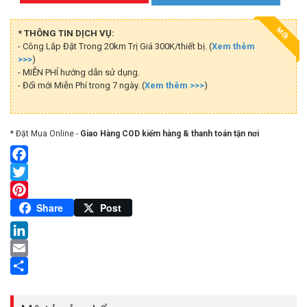
MỚI
* THÔNG TIN DỊCH VỤ:
- Công Lắp Đặt Trong 20km Trị Giá 300K/thiết bị. (
Xem thêm
>>>
)
- MIỄN PHÍ hướng dẫn sử dụng.
- Đổi mới Miễn Phí trong 7 ngày. (
Xem thêm >>>
)
* Đặt Mua Online -
Giao Hàng COD kiểm hàng & thanh toán tận nơi
Facebook
Twitter
Pinterest
Share
Post
LinkedIn
Email
Share