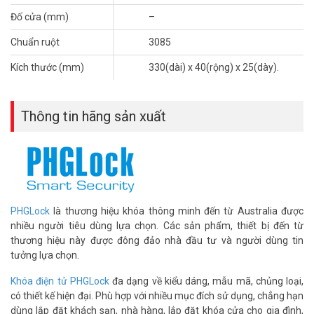
phẩm bị lỗi kỹ thuật do nhà sản xuất Quý khách sẽ được đổi sản
Đố cửa (mm)
–
phẩm mới 100%.
Chuẩn ruột
3085
Đặt mua hàng Online ngay khóa PHGLOCK FP5338A (Đen-App) xin
Kích thước (mm)
330(dài) x 40(rộng) x 25(dày).
vui lòng liên hệ HOTLINE
1900.9259
để được hỗ trợ tốt nhất. Tham
khảo thêm thông tin tại
Facebook Vuhoangtelecom
nhé.
Thông tin hãng sản xuất
PHGLock
là thương hiệu khóa thông minh đến từ Australia được
nhiều người tiêu dùng lựa chọn. Các sản phẩm, thiết bị đến từ
thương hiệu này được đông đảo nhà đầu tư và người dùng tin
tưởng lựa chọn.
Khóa điện tử PHGLock
đa dạng về kiểu dáng, mẫu mã, chủng loại,
có thiết kế hiện đại. Phù hợp với nhiều mục đích sử dụng, chẳng hạn
dùng lắp đặt khách sạn, nhà hàng, lắp đặt khóa cửa cho gia đình,