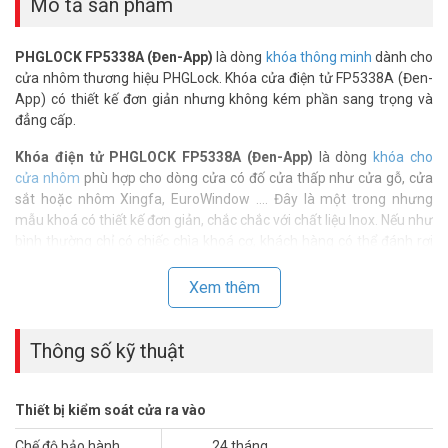
Mô tả sản phẩm
PHGLOCK FP5338A (Đen-App)
là dòng
khóa thông minh
dành cho
cửa nhôm thương hiệu PHGLock. Khóa cửa điện tử FP5338A (Đen-
App) có thiết kế đơn giản nhưng không kém phần sang trọng và
đẳng cấp.
Khóa điện tử PHGLOCK FP5338A (Đen-App)
là dòng
khóa cho
cửa nhôm
phù hợp cho dòng cửa có đố cửa thấp như cửa gỗ, cửa
sắt hoặc nhôm Xingfa, EuroWindow …. Đây là một trong nhưng
mẫu khoá có thiết kế đơn giản, chắc chắc với chất liệu Inox. Nếu như
bình thường chỉ có chiếc chìa khoá cơ, khách hàng có thể đánh rơi
bất kể lúc nào. Tuy nhiên với PHGLOCK FP5338A (Đen-App), được
bổ sung mở cửa bằng App điện thoại, vân tay, thẻ từ, mã số tiện lợi,
Xem thêm
dễ dàng sử dụng và tăng tính năng bảo mật hơn.
Hãy để chiếc khoá điện tử PHGLOCK thêm phần sang trọng và hiện
Thông số kỹ thuật
đại cho căn phòng của bạn. Bạn có thể tham khảo giá bán ưu đãi
và bảo hành 24 tháng trên toàn quốc tại
Vuhoangtelecom
nhé.
Thiết bị kiểm soát cửa ra vào
Thông số kỹ thuật khóa cửa điện tử cho
Chế độ bảo hành
24 tháng