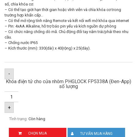
số, chìa khóa cơ.
– Có thể tạo giới hạn thời gian hoặc vĩnh viễn và chìa khóa cơ trong
trường hợp khẩn cấp..
– Có thể mở rộng tính năng Remote và kết nối wifi mở khóa qua internet
– Pin: 4xAA Alkaline, hỗ trợ báo pin yếu và kích nguồn dự phòng
– Có chức năng chống dò mã. Chủ động đổi tay nắm trái/phải theo nhu
cầu.
– Chống nước IP65
– Kích thước (mm): 330(dài) x 40(rộng) x 25(dày).
-
Khóa điện tử cho cửa nhôm PHGLOCK FP5338A (Đen-App)
số lượng
+
Tình trạng:
Còn hàng
CHỌN MUA
TƯ VẤN MUA HÀNG