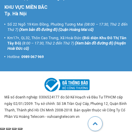
KHU VỰC MIỀN BẮC
Tp. Hà Nội
Số 22 Ngõ 19 Kim Đồng, Phường Tương Mai
(08:00 – 17:30, Thứ 2 đến
Thứ 7)
(
Xem bản đồ đường đi
) (Quận Hoàng Mai cũ)
Km17+, QL32, Thôn Cao Trung, Xã Hoài Đức
(Đối diện Khu Đô Thị Tân
Tây Đô)
(8:00 – 17:30, Thứ 2 đến Thứ 7)
(
Xem bản đồ đường đi
) (Huyện
Hoài Đức cũ)
Hotline:
0989 067 969
Mã số doanh nghiệp: 0306524177 do Sở Kế Hoạch và Đầu Tư TP.HCM cấp
ngày 02/01/2009. Trụ sở chính: Số 3A Trần Quý Cáp, Phường 12, Quận Bình
Thạnh, Thành phố Hồ Chí Minh 2008-2018. Bản quyền thuộc về Công Ty Cổ
Phần Vũ Hoàng Telecom - vuhoangtelecom.vn