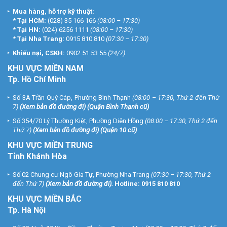
Mua hàng, hỗ trợ kỹ thuật:
*
Tại HCM:
(028) 35 166 166
(08:00 – 17:30)
*
Tại HN:
(024) 6256 1111
(08:00 – 17:30)
*
Tại Nha Trang:
0915 810 810
(07:30 – 17:30)
Khiếu nại, CSKH:
0902 51 53 55
(24/7)
KHU
VỰC MIỀN NAM
Tp. Hồ Chí Minh
Số 3A Trần Quý Cáp, Phường Bình Thạnh
(08:00 – 17:30, Thứ 2 đến Thứ
7)
(
Xem bản đồ đường đi
) (Quận Bình Thạnh cũ)
Số 354/70 Lý Thường Kiệt, Phường Diên Hồng
(08:00 – 17:30, Thứ 2 đến
Thứ 7)
(
Xem bản đồ đường đi
) (Quận 10 cũ)
KHU VỰC MIỀN TRUNG
Tỉnh Khánh Hòa
Số 02 Chung cư Ngô Gia Tự, Phường Nha Trang
(07:30 – 17:30, Thứ 2
đến Thứ 7)
(
Xem bản đồ đường đi
).
Hotline:
0915 810 810
KHU VỰC MIỀN BẮC
Tp. Hà Nội