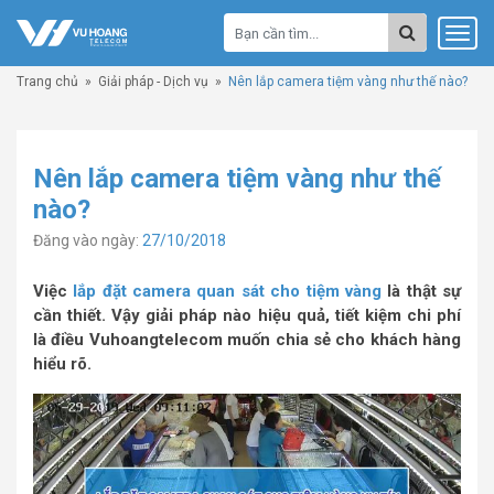
Trang chủ
»
Giải pháp - Dịch vụ
»
Nên lắp camera tiệm vàng như thế nào?
Nên lắp camera tiệm vàng như thế
nào?
Đăng vào ngày:
27/10/2018
Việc
lắp đặt camera quan sát cho tiệm vàng
là thật sự
cần thiết. Vậy giải pháp nào hiệu quả, tiết kiệm chi phí
là điều Vuhoangtelecom muốn chia sẻ cho khách hàng
hiểu rõ.