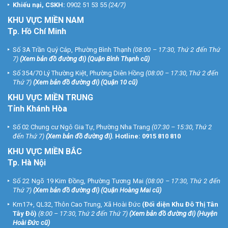
Khiếu nại, CSKH:
0902 51 53 55
(24/7)
KHU
VỰC MIỀN NAM
Tp. Hồ Chí Minh
Số 3A Trần Quý Cáp, Phường Bình Thạnh
(08:00 – 17:30, Thứ 2 đến Thứ
7)
(
Xem bản đồ đường đi
) (Quận Bình Thạnh cũ)
Số 354/70 Lý Thường Kiệt, Phường Diên Hồng
(08:00 – 17:30, Thứ 2 đến
Thứ 7)
(
Xem bản đồ đường đi
) (Quận 10 cũ)
KHU VỰC MIỀN TRUNG
Tỉnh Khánh Hòa
Số 02 Chung cư Ngô Gia Tự, Phường Nha Trang
(07:30 – 15:30, Thứ 2
đến Thứ 7)
(
Xem bản đồ đường đi
).
Hotline:
0915 810 810
KHU VỰC MIỀN BẮC
Tp. Hà Nội
Số 22 Ngõ 19 Kim Đồng, Phường Tương Mai
(08:00 – 17:30, Thứ 2 đến
Thứ 7)
(
Xem bản đồ đường đi
) (Quận Hoàng Mai cũ)
Km17+, QL32, Thôn Cao Trung, Xã Hoài Đức
(Đối diện Khu Đô Thị Tân
Tây Đô)
(8:00 – 17:30, Thứ 2 đến Thứ 7)
(
Xem bản đồ đường đi
) (Huyện
Hoài Đức cũ)