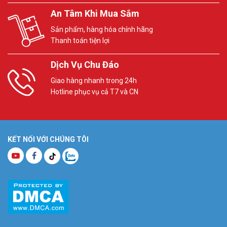
An Tâm Khi Mua Sắm
Sản phẩm, hàng hóa chính hãng
Thanh toán tiện lợi
Dịch Vụ Chu Đáo
Giao hàng nhanh trong 24h
Hotline phục vụ cả T7 và CN
KẾT NỐI VỚI CHÚNG TÔI