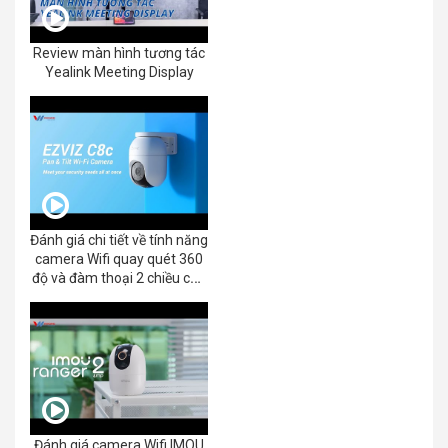
Review màn hình tương tác
Yealink Meeting Display
Đánh giá chi tiết về tính năng
camera Wifi quay quét 360
độ và đàm thoại 2 chiều của
EZVIZ C8C 2K+/3K
Đánh giá camera Wifi IMOU