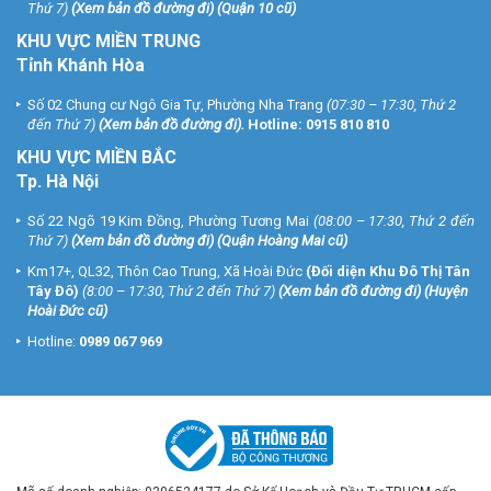
Thứ 7)
(
Xem bản đồ đường đi
) (Quận 10 cũ)
KHU VỰC MIỀN TRUNG
Tỉnh Khánh Hòa
Số 02 Chung cư Ngô Gia Tự, Phường Nha Trang
(07:30 – 17:30, Thứ 2
đến Thứ 7)
(
Xem bản đồ đường đi
).
Hotline:
0915 810 810
KHU VỰC MIỀN BẮC
Tp. Hà Nội
Số 22 Ngõ 19 Kim Đồng, Phường Tương Mai
(08:00 – 17:30, Thứ 2 đến
Thứ 7)
(
Xem bản đồ đường đi
) (Quận Hoàng Mai cũ)
Km17+, QL32, Thôn Cao Trung, Xã Hoài Đức
(Đối diện Khu Đô Thị Tân
Tây Đô)
(8:00 – 17:30, Thứ 2 đến Thứ 7)
(
Xem bản đồ đường đi
) (Huyện
Hoài Đức cũ)
Hotline:
0989 067 969