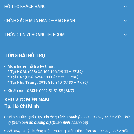
HỖ TRỢ KHÁCH HÀNG
CHÍNH SÁCH MUA HÀNG – BẢO HÀNH
THÔNG TIN VUHOANGTELECOM
TỔNG ĐÀI HỖ TRỢ
Mua hàng, hỗ trợ kỹ thuật:
*
Tại HCM:
(028) 35 166 166
(08:00 – 17:30)
*
Tại HN:
(024) 6256 1111
(08:00 – 17:30)
*
Tại Nha Trang:
0915 810 810
(07:30 – 17:30)
Khiếu nại, CSKH:
0902 51 53 55
(24/7)
KHU
VỰC MIỀN NAM
Tp. Hồ Chí Minh
Số 3A Trần Quý Cáp, Phường Bình Thạnh
(08:00 – 17:30, Thứ 2 đến Thứ
7)
(
Xem bản đồ đường đi
) (Quận Bình Thạnh cũ)
Số 354/70 Lý Thường Kiệt, Phường Diên Hồng
(08:00 – 17:30, Thứ 2 đến