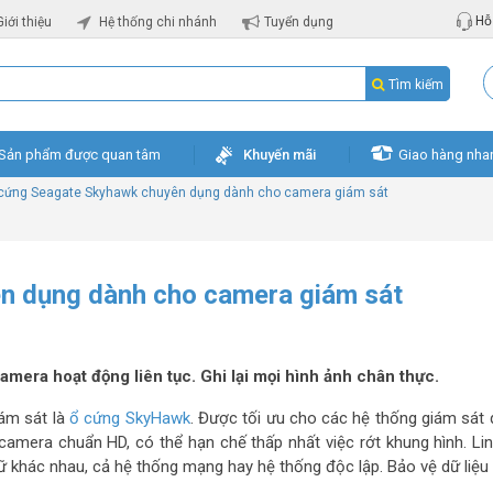
Hỗ 
Giới thiệu
Hệ thống chi nhánh
Tuyển dụng
Tìm kiếm
Sản phẩm được quan tâm
Khuyến mãi
Giao hàng nha
cứng Seagate Skyhawk chuyên dụng dành cho camera giám sát
n dụng dành cho camera giám sát
mera hoạt động liên tục. Ghi lại mọi hình ảnh chân thực.
ám sát là
ổ cứng SkyHawk
. Được tối ưu cho các hệ thống giám sát
amera chuẩn HD, có thể hạn chế thấp nhất việc rớt khung hình. Lin
rữ khác nhau, cả hệ thống mạng hay hệ thống độc lập. Bảo vệ dữ liệu 