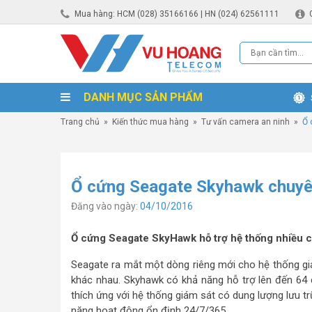
Mua hàng: HCM (028) 35166166 | HN (024) 62561111
DANH MỤC SẢN PHẨM
Trang chủ
»
Kiến thức mua hàng
»
Tư vấn camera an ninh
»
Ổ 
Ổ cứng Seagate Skyhawk chuyê
Đăng vào ngày:
04/10/2016
Ổ cứng Seagate SkyHawk hỗ trợ hệ thống nhiều ca
Seagate ra mắt một dòng riêng mới cho hệ thống gi
khác nhau. Skyhawk có khả năng hỗ trợ lên đến 64 c
thích ứng với hệ thống giám sát có dung lượng lưu t
năng hoạt động ổn định 24/7/365.