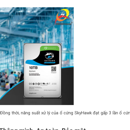
. Đồng thời, năng suất xử lý của ổ cứng SkyHawk đạt gấp 3 lần ổ cứ