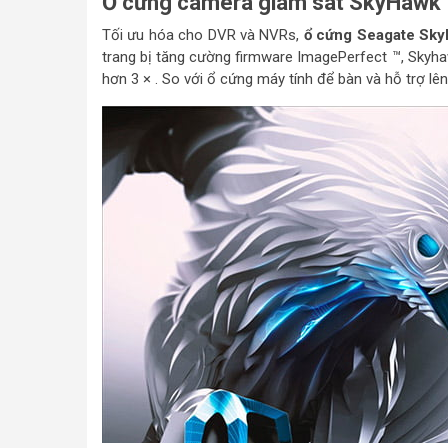
Ổ cứng camera giám sát SkyHawk T
Tối ưu hóa cho DVR và NVRs,
ổ cứng Seagate Sk
trang bị tăng cường firmware ImagePerfect ™, Skyhaw
hơn 3 × . So với ổ cứng máy tính để bàn và hỗ trợ l