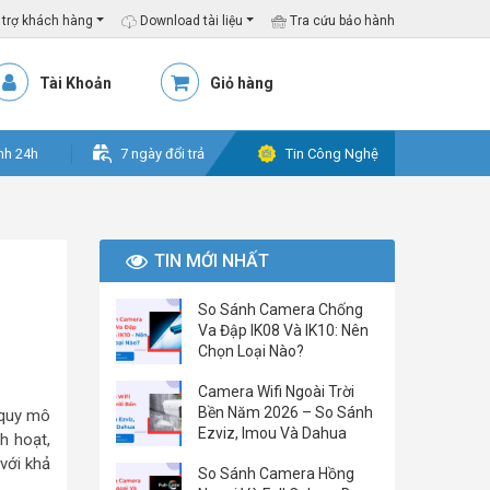
trợ khách hàng
Download tài liệu
Tra cứu bảo hành
Tài Khoản
Giỏ hàng
nh 24h
7 ngày đổi trả
Tin Công Nghệ
TIN MỚI NHẤT
So Sánh Camera Chống
Va Đập IK08 Và IK10: Nên
Chọn Loại Nào?
Camera Wifi Ngoài Trời
Bền Năm 2026 – So Sánh
 quy mô
Ezviz, Imou Và Dahua
h hoạt,
với khả
So Sánh Camera Hồng