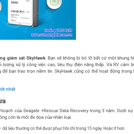
ứng giám sát SkyHawk
. Bạn sẽ không bị bỏ lỡ bất cứ một khung h
i lượng xử lý công việc cao, tiêu thụ điện năng thấp. Và RV cảm b
 để bạn trao trọn niềm tin. SkyHawk cũng có thể hoạt động trong
tốt nhất
ừa
 hoạch của Seagate +Rescue Data Recovery trong 3 năm. Dưới sự
hông còn là mối đe dọa của nhân loại.
dữ liệu thường có thể được phục hồi chỉ trong 15 ngày. Hoặc ít hơn.