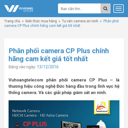
Trang chủ
»
Kiến thức mua hàng
»
Tư vấn camera an ninh
»
Phân phối
camera CP Plus chính hãng cam kết giá tốt nhất
Phân phối camera CP Plus chính
hãng cam kết giá tốt nhất
Đăng vào ngày:
13/12/2016
Vuhoangtelecom phân phối camera CP Plus – là
thương hiệu công nghệ Đức hàng đầu trong lĩnh vực hệ
thống camera. Và các giải pháp giám sát an ninh.