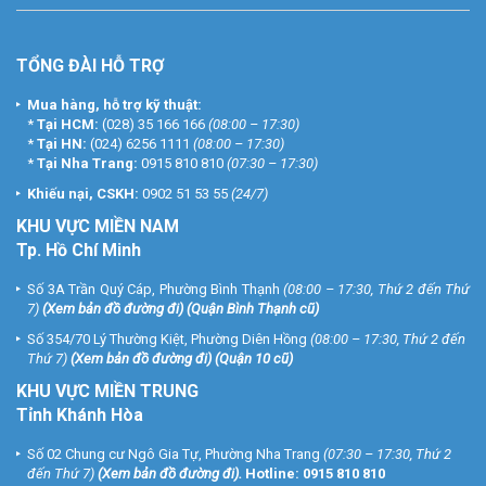
TỔNG ĐÀI HỖ TRỢ
Mua hàng, hỗ trợ kỹ thuật:
*
Tại HCM:
(028) 35 166 166
(08:00 – 17:30)
*
Tại HN:
(024) 6256 1111
(08:00 – 17:30)
*
Tại Nha Trang:
0915 810 810
(07:30 – 17:30)
Khiếu nại, CSKH:
0902 51 53 55
(24/7)
KHU
VỰC MIỀN NAM
Tp. Hồ Chí Minh
Số 3A Trần Quý Cáp, Phường Bình Thạnh
(08:00 – 17:30, Thứ 2 đến Thứ
7)
(
Xem bản đồ đường đi
) (Quận Bình Thạnh cũ)
Số 354/70 Lý Thường Kiệt, Phường Diên Hồng
(08:00 – 17:30, Thứ 2 đến
Thứ 7)
(
Xem bản đồ đường đi
) (Quận 10 cũ)
KHU VỰC MIỀN TRUNG
Tỉnh Khánh Hòa
Số 02 Chung cư Ngô Gia Tự, Phường Nha Trang
(07:30 – 17:30, Thứ 2
đến Thứ 7)
(
Xem bản đồ đường đi
).
Hotline:
0915 810 810