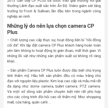
2013. Gần đây CP PLUS đã được trao giải thưởng với giải
thưởng Lãnh đạo xuất sắc trên Ấn Độ. Video giám sát tăng
trưởng từ Frost & Sullivan, lần đầu tiên trong ngành công
nghiệp an ninh.
Những lý do nên lựa chọn camera CP
Plus
– Chất lượng cao cấp thực sự, hoạt động bền bỉ “nồi đồng
cối đá”. Khi lắp đặt camera CP Plus khách hàng hoàn toàn
yên tâm không lo hoạt động bị gián đoạn, mất thời gian. Vì
những lỗi vặt như những sản phẩm xuất xứ không rõ ràng
khác.
– Sản phẩm Camera CP Plus luôn được đặc biệt chú trọng
tính thẩm mỹ. Hầu hết sản phẩm đều có màu trắng chủ
đạo với nguyên liệu plastic. Kim loại cao cấp và mẫu mã rất
đa dạng như: dome camera, bullet camera. PTZ camera.
Và một số dòng sản phẩm chuyên biệt nên rất phù hợp
cho các công trình đòi hỏi cao về thẩm mỹ. Như: shopping
mall, cửa hàng, quán café …