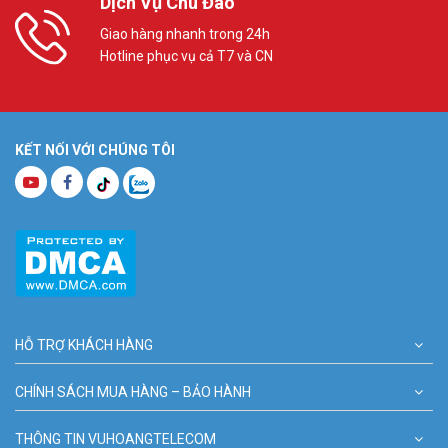
Dịch Vụ Chu Đáo
Giao hàng nhanh trong 24h
Hotline phục vụ cả T7 và CN
KẾT NỐI VỚI CHÚNG TÔI
HỖ TRỢ KHÁCH HÀNG
CHÍNH SÁCH MUA HÀNG – BẢO HÀNH
THÔNG TIN VUHOANGTELECOM