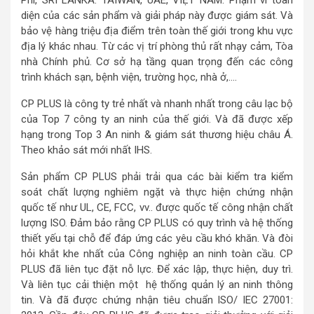
Phi, SRI LANKA. TAIWAN, UAE, VIỆT NAM. Phạm vi toàn
diện của các sản phẩm và giải pháp này được giám sát. Và
bảo vệ hàng triệu địa điểm trên toàn thế giới trong khu vực
địa lý khác nhau. Từ các vị trí phòng thủ rất nhạy cảm, Tòa
nhà Chính phủ. Cơ sở hạ tầng quan trọng đến các công
trình khách sạn, bệnh viện, trường học, nhà ở,….
CP PLUS là công ty trẻ nhất và nhanh nhất trong câu lạc bộ
của Top 7 công ty an ninh của thế giới. Và đã được xếp
hạng trong Top 3 An ninh & giám sát thương hiệu châu Á.
Theo khảo sát mới nhất IHS.
Sản phẩm CP PLUS phải trải qua các bài kiểm tra kiểm
soát chất lượng nghiêm ngặt và thực hiện chứng nhận
quốc tế như UL, CE, FCC, vv.. được quốc tế công nhận chất
lượng ISO. Đảm bảo rằng CP PLUS có quy trình và hệ thống
thiết yếu tại chỗ để đáp ứng các yêu cầu khó khăn. Và đòi
hỏi khắt khe nhất của Công nghiệp an ninh toàn cầu. CP
PLUS đã liên tục đặt nỗ lực. Để xác lập, thực hiện, duy trì.
Và liên tục cải thiện một hệ thống quản lý an ninh thông
tin. Và đã được chứng nhận tiêu chuẩn ISO/ IEC 27001: