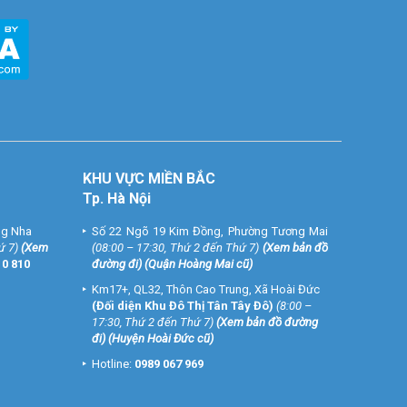
KHU VỰC MIỀN BẮC
Tp. Hà Nội
ng Nha
Số 22 Ngõ 19 Kim Đồng, Phường Tương Mai
ứ 7)
(
Xem
(08:00 – 17:30, Thứ 2 đến Thứ 7)
(
Xem bản đồ
10 810
đường đi
) (Quận Hoàng Mai cũ)
Km17+, QL32, Thôn Cao Trung, Xã Hoài Đức
(Đối diện Khu Đô Thị Tân Tây Đô)
(8:00 –
17:30, Thứ 2 đến Thứ 7)
(
Xem bản đồ đường
đi
) (Huyện Hoài Đức cũ)
Hotline:
0989 067 969