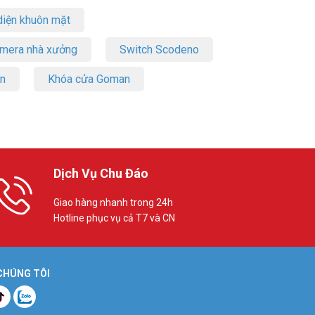
iện khuôn mặt
amera nhà xưởng
Switch Scodeno
on
Khóa cửa Goman
Dịch Vụ Chu Đáo
Giao hàng nhanh trong 24h
Hotline phục vụ cả T7 và CN
 CHÚNG TÔI