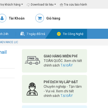
trợ khách hàng
Download tài liệu
Tra cứu bảo hành
Tài Khoản
Giỏ hàng
nh 24h
7 ngày đổi trả
Tin Công Nghệ
M-ADVANCE LIC
ail
GIAO HÀNG MIỄN PHÍ
TOÀN QUỐC. Xem chi tiết
chính sách
TẠI ĐÂY
PHÍ DỊCH VỤ LẮP ĐẶT
Chuyên nghiệp - Tận tâm
- Vui vẻ. Xem chi tiết
chính sách
TẠI ĐÂY