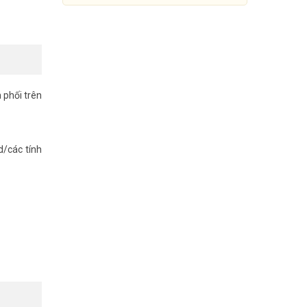
 phối trên
d/các tính
Bản quyền nâng cấp tính năng
Voice mail SL-VM-ADVANCE
LIC
3.860.000đ
5.237.000đ
Mua Ngay