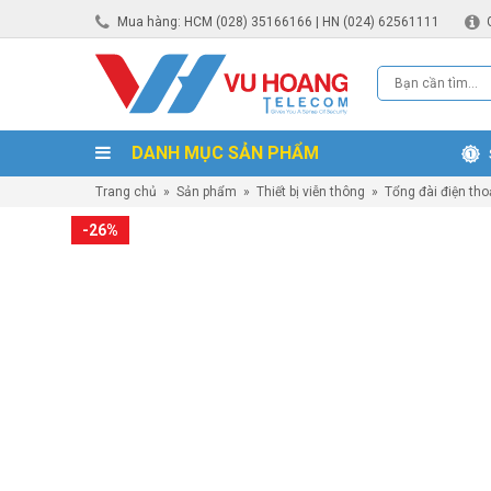
Mua hàng: HCM (028) 35166166 | HN (024) 62561111
DANH MỤC SẢN PHẨM
Trang chủ
»
Sản phẩm
»
Thiết bị viễn thông
»
Tổng đài điện tho
-26%