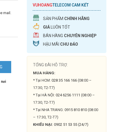
VUHOANG
TELECOM CAM KẾT
e mail.
SẢN PHẨM
CHÍNH HÃNG
GIÁ
LUÔN TỐT
BÁN HÀNG
CHUYÊN NGHIỆP
HẬU MÃI
CHU ĐÁO
TỔNG ĐÀI HỖ TRỢ:
NG
MUA HÀNG:
* Tại HCM:
028 35 166 166
(08:00 –
 nơi
17:30, T2-T7)
* Tại HÀ NỘI:
024 6256 1111
(08:00 –
17:30, T2-T7)
* Tại NHA TRANG:
0915 810 810
(08:00
– 17:30, T2-T7)
KHIẾU NẠI:
0902 51 53 55 (24/7)