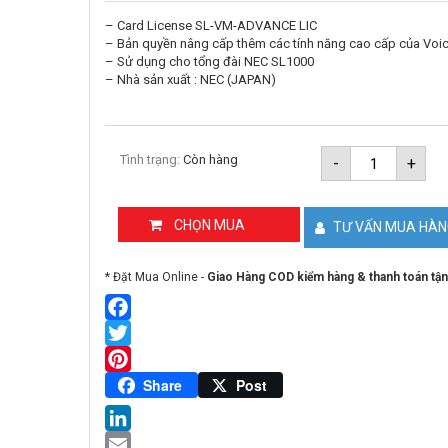
– Card License SL-VM-ADVANCE LIC
– Bản quyền nâng cấp thêm các tính năng cao cấp của Voic
– Sử dụng cho tổng đài NEC SL1000
– Nhà sản xuất : NEC (JAPAN)
Bản
Tình trạng:
Còn hàng
-
+
quyền
nâng
cấp
tính
CHỌN MUA
TƯ VẤN MUA HÀ
năng
Voice
mail
* Đặt Mua Online -
Giao Hàng COD kiểm hàng & thanh toán tận
SL-
VM-
ADVANCE
LIC
Facebook
số
Twitter
lượng
Pinterest
Share
Post
LinkedIn