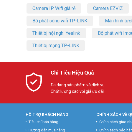
Camera IP Wifi giá rẻ
Camera EZVIZ
Bộ phát sóng wifi TP-LINK
Màn hình tươ
Thiết bị hội nghị Yealink
Bộ phát wifi Imo
Thiết bị mạng TP-LINK
Chi Tiêu Hiệu Quả
Đa dạng sản phẩm và dịch vụ
Chất lượng cao với giá ưu đãi
HỖ TRỢ KHÁCH HÀNG
CHÍNH SÁCH VÀ Q
Tiêu chí bán hàng
Chính sách giao nh
Hướng dẫn mua hàng
Chính sách bảo hà