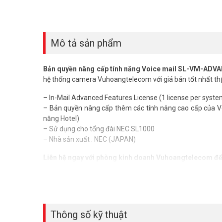
Mô tả sản phẩm
Bản quyền nâng cấp tính năng Voice mail SL-VM-ADV
hệ thống camera Vuhoangtelecom với giá bán tốt nhất thị
– In-Mail Advanced Features License (1 license per syste
– Bản quyền nâng cấp thêm các tính năng cao cấp của V
năng Hotel)
– Sử dụng cho tổng đài NEC SL1000
– Nhà sản xuất : NEC (JAPAN)
Liên hệ ngay với phòng kinh doanh Vuhoangtelecom đ
Thông số kỹ thuật