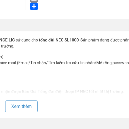
Email
Share
ANCE LIC
sử dụng cho
tổng đài NEC SL1000
. Sản phẩm đang được phân
 trường.
m)
oice mail (Email/Tin nhắn/Tìm kiếm tra cứu tin nhắn/Mở rộng passwor
ể nhận được Báo
Giá Tổng đài điện thoại IP NEC
tốt nhất thị trường.
Xem thêm