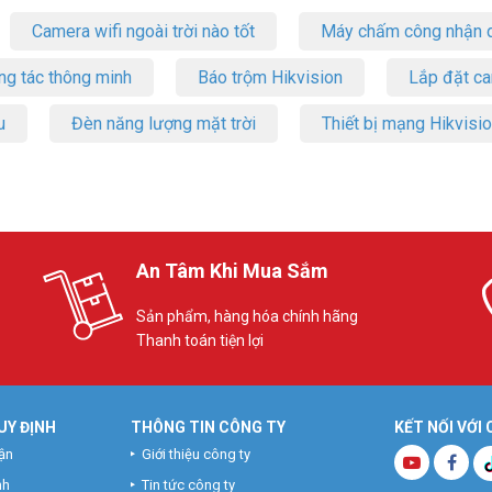
Camera wifi ngoài trời nào tốt
Máy chấm công nhận d
ng tác thông minh
Báo trộm Hikvision
Lắp đặt c
u
Đèn năng lượng mặt trời
Thiết bị mạng Hikvisi
An Tâm Khi Mua Sắm
Sản phẩm, hàng hóa chính hãng
Thanh toán tiện lợi
UY ĐỊNH
THÔNG TIN CÔNG TY
KẾT NỐI VỚI
ận
Giới thiệu công ty
nh
Tin tức công ty