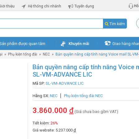
Hỗ 
Giới thiệu
Hệ thống chi nhánh
Tuyển dụng
Tìm kiếm
Sản phẩm được quan tâm
Khuyến mãi
Giao hàng nha
ại
»
Phụ kiện tổng đài
»
NEC
»
Bản quyền nâng cấp tính năng Voice mail SL-V
Bản quyền nâng cấp tính năng Voice m
SL-VM-ADVANCE LIC
Mã SP:
SL-VM-ADVANCE LIC
Hãng SX:
NEC
Phụ kiện tổng đài NEC
3.860.000
đ
(Giá chưa bao gồm VAT)
Tiết kiệm:
26%
Giá website: 5.237.000
đ