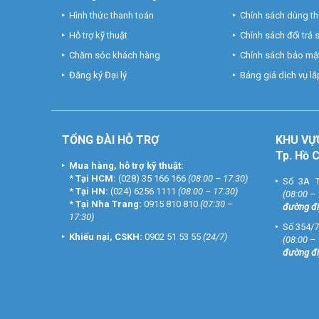
Hình thức thanh toán
Chính sách dùng t
Hỗ trợ kỹ thuật
Chính sách đổi trả
Chăm sóc khách hàng
Chính sách bảo mật
Đăng ký Đại lý
Bảng giá dịch vụ lắp
TỔNG ĐÀI HỖ TRỢ
KHU
VỰ
Tp. Hồ 
Mua hàng, hỗ trợ kỹ thuật:
*
Tại HCM:
(028) 35 166 166
(08:00 – 17:30)
Số 3A T
*
Tại HN:
(024) 6256 1111
(08:00 – 17:30)
(08:00 –
*
Tại Nha Trang:
0915 810 810
(07:30 –
đường đi
17:30)
Số 354/7
Khiếu nại, CSKH:
0902 51 53 55
(24/7)
(08:00 –
đường đi