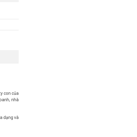
ty con của
doanh, nhà
đa dạng và