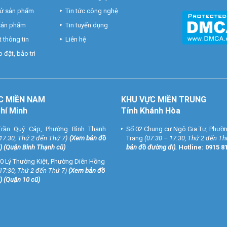
hử sản phẩm
Tin tức công nghệ
 sản phẩm
Tin tuyển dụng
 thông tin
Liên hệ
 đặt, bảo trì
C MIỀN NAM
KHU VỰC MIỀN TRUNG
Chí Minh
Tỉnh Khánh Hòa
rần Quý Cáp, Phường Bình Thạnh
Số 02 Chung cư Ngô Gia Tự, Phườ
 17:30, Thứ 2 đến Thứ 7)
(
Xem bản đồ
Trang
(07:30 – 17:30, Thứ 2 đến Th
) (Quận Bình Thạnh cũ)
bản đồ đường đi
).
Hotline:
0915 8
0 Lý Thường Kiệt, Phường Diên Hồng
 17:30, Thứ 2 đến Thứ 7)
(
Xem bản đồ
) (Quận 10 cũ)