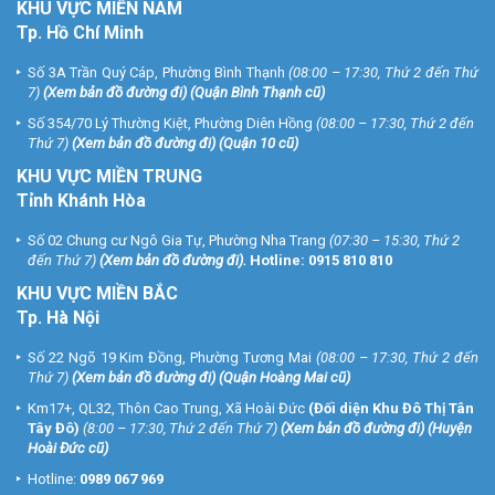
KHU
VỰC MIỀN NAM
Tp. Hồ Chí Minh
Số 3A Trần Quý Cáp, Phường Bình Thạnh
(08:00 – 17:30, Thứ 2 đến Thứ
7)
(
Xem bản đồ đường đi
) (Quận Bình Thạnh cũ)
Số 354/70 Lý Thường Kiệt, Phường Diên Hồng
(08:00 – 17:30, Thứ 2 đến
Thứ 7)
(
Xem bản đồ đường đi
) (Quận 10 cũ)
KHU VỰC MIỀN TRUNG
Tỉnh Khánh Hòa
Số 02 Chung cư Ngô Gia Tự, Phường Nha Trang
(07:30 – 15:30, Thứ 2
đến Thứ 7)
(
Xem bản đồ đường đi
).
Hotline:
0915 810 810
KHU VỰC MIỀN BẮC
Tp. Hà Nội
Số 22 Ngõ 19 Kim Đồng, Phường Tương Mai
(08:00 – 17:30, Thứ 2 đến
Thứ 7)
(
Xem bản đồ đường đi
) (Quận Hoàng Mai cũ)
Km17+, QL32, Thôn Cao Trung, Xã Hoài Đức
(Đối diện Khu Đô Thị Tân
Tây Đô)
(8:00 – 17:30, Thứ 2 đến Thứ 7)
(
Xem bản đồ đường đi
) (Huyện
Hoài Đức cũ)
Hotline:
0989 067 969