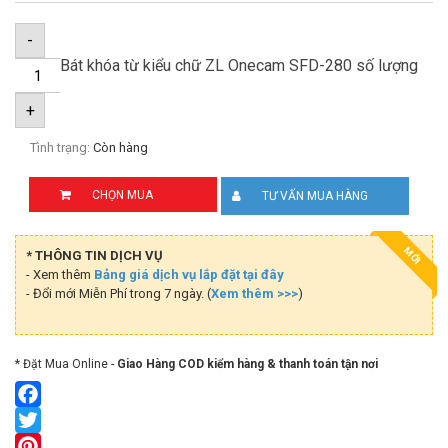
-
Bát khóa từ kiểu chữ ZL Onecam SFD-280 số lượng
+
Tình trạng:
Còn hàng
CHỌN MUA
TƯ VẤN MUA HÀNG
MỚI
* THÔNG TIN DỊCH VỤ
- Xem thêm
Bảng giá dịch vụ lắp đặt tại đây
- Đổi mới Miễn Phí trong 7 ngày. (
Xem thêm >>>
)
* Đặt Mua Online -
Giao Hàng COD kiểm hàng & thanh toán tận nơi
Facebook
Twitter