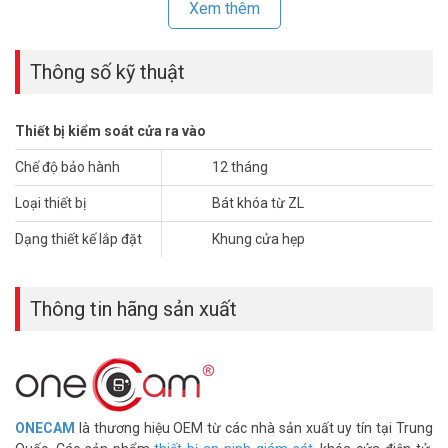
– Chất liệu: Hợp kim nhôm
Xem thêm
– Kích thước: 580*280*250 mm
– Trọng lượng: 0.78 kg
– Xuất xứ: Trung Quốc
Thông số kỹ thuật
– Bảo hành 12 tháng
Đặt mua ngay sản phẩm Onecam SFD-280 xin vui lòng liên hệ
Thiết bị kiểm soát cửa ra vào
HOTLINE
1900.9259
để được hỗ trợ tốt nhất. Tham khảo thêm
thông tin tại
Facebook Vuhoangtelecom
nhé.
Chế độ bảo hành
12 tháng
Loại thiết bị
Bát khóa từ ZL
Dạng thiết kế lắp đặt
Khung cửa hẹp
Thông tin hãng sản xuất
ONECAM
là thương hiệu OEM từ các nhà sản xuất uy tín tại Trung