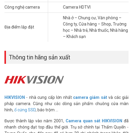
Doanh, buôn bán v.v… Hệ thống ghi hình chuẩn 2.0 Megapixel hình
Công nghệ camera
Camera HDTVI
ảnh sắc nét, với sản phẩm tinh tế, thẩm mỹ cùng chất lượng và độ
ổn định cao. Vuhoangtelecom luôn mang đến giải pháp phù hợp
Nhà ở – Chung cư, Văn phòng –
cho gia đình, văn phòng, cửa hàng, nhà xưởng … với chi phí tiết
Công ty, Cửa hàng – Shop, Trường
Địa điểm lắp đặt
kiệm.
học – Nhà trẻ, Nhà thuốc, Nhà hàng
– Khách sạn
THÔNG TIN TRỌN BỘ 2 CAMERA
HIKVISION HD1080P CÓ MIC TIÊU CHUẨN
CHẤT LƯỢNG
Thông tin hãng sản xuất
– 02 Camera thân hồng ngoại DS-2CE16D0T-ITFS và camera bán
cầu DS-2CE76D0T-ITMFS: Độ phân giải 2MP, quan sát xa 30 mét.
Có tích hợp mic ghi âm, công nghệ hồng ngoại EXIR tiết kiệm điện
năng, tuổi thọ cao.
– 01 Đầu ghi hình DS-7204HQHI-K1(S): có 4 kênh chất lượng cao,
hỗ trợ H.265+ tăng gấp 4 LẦN dung lượng lưu trữ.
HIKVISION
- nhà cung cấp lớn nhất
camera giám sát
và các giải
– 02 Nguồn camera cao cấp: loại 12V-1.5A.
pháp camera. Cũng như các dòng sản phẩm chuông cửa màn
– 04 Jack nối cáp đồng truc RG6- 5C (Jack BNC + F5): Sản phẩm
hình,
ổ cứng SSD
, báo trộm ...
chuyên dùng cho camera.
Được thành lập vào năm 2001,
Camera quan sát HIKVISION
đã
– Dây cáp RG6 – 5C sẵn nguồn: Số lượng 20m mét.
nhanh chóng đạt top đầu thế giới. Trụ sở chính tại Thẩm Quyến -
– Dây cáp HDMI chuẩn 1.4: Số lượng 1 sợi, loại 1,5 mét, truyền hình