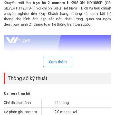
Khuyến mãi lắp
trọn bộ 2 camera HIKVISION HD1080P
(Gói
SILVER H112019-1) với chi phí Siêu Tiết Kiệm + Dịch vụ tiêu chuẩn
chuyên nghiệp đến Quý Khách hàng. Chúng tôi cam kết hệ
thống cho hình ảnh đẹp sắc nét, chất lượng, quan sát ngày
đêm, bảo hành 24 tháng toàn hệ thống trên toàn quốc.
Xem thêm
Thông số kỹ thuật
Camera trọn bộ
Trọn bộ
camera công nghệ HDTVI
HIKVISION có tích hợp míc ghi
Chế độ bảo hành
24 tháng
âm, truyền âm thanh trên cáp đồng trục. Giúp bạn hỗ trợ giám sát
Độ phân giải camera
2.0 megapixel
có ghi âm trong việc quản lý nhân viên, khách hàng ở khu vực Kinh