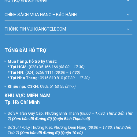
HỖ TRỢ KHÁCH HÀNG
CHÍNH SÁCH MUA HÀNG – BẢO HÀNH
THÔNG TIN VUHOANGTELECOM
Lắp đặt camera HIKVISION HD1080P có tích hợp Mic ngoài trời
THÔNG TIN TIÊU CHUẨN LẮP ĐẶT
TỔNG ĐÀI HỖ TRỢ
CAMERA TẠI VŨ HOÀNG TELECOM
Mua hàng, hỗ trợ kỹ thuật:
Tiêu chuẩn Gói SILVER
*
Tại HCM:
(028) 35 166 166
(08:00 – 17:30)
*
Tại HN:
(024) 6256 1111
(08:00 – 17:30)
– Tiêu chuẩn theo gói được Vuhoangtelecom cung cấp hoặc khách
*
Tại Nha Trang:
0915 810 810
(07:30 – 17:30)
hàng lựa chọn (Chỉ sử dụng sản phẩm và vật tư chính hãng)
Khiếu nại, CSKH:
0902 51 53 55
(24/7)
– Dịch vụ Bảo Hành: KHÔNG BẢO HÀNH TẬN NƠI. Chỉ bảo hành thiết
KHU
VỰC MIỀN NAM
bị chính theo tiêu chuẩn nhà sản xuất tại hệ thống Vũ Hoàng trên
Tp. Hồ Chí Minh
toàn quốc.
– Tặng PHIẾU DỊCH VỤ TIÊU CHUẨN: Được xử lý miễn phí tất cả các
Số 3A Trần Quý Cáp, Phường Bình Thạnh
(08:00 – 17:30, Thứ 2 đến Thứ
lỗi kể cả do người sử dụng mà kỹ thuật không thể khắc phục từ xa
7)
(
Xem bản đồ đường đi
) (Quận Bình Thạnh cũ)
được (Xử lý trong giờ hành chính, trong vòng 24h làm việc)
Số 354/70 Lý Thường Kiệt, Phường Diên Hồng
(08:00 – 17:30, Thứ 2 đến
+ Dưới 10 triệu: TẶNG 1 PHIẾU
Thứ 7)
(
Xem bản đồ đường đi
) (Quận 10 cũ)
+ Trên 10 triệu: TẶNG 2 PHIẾU