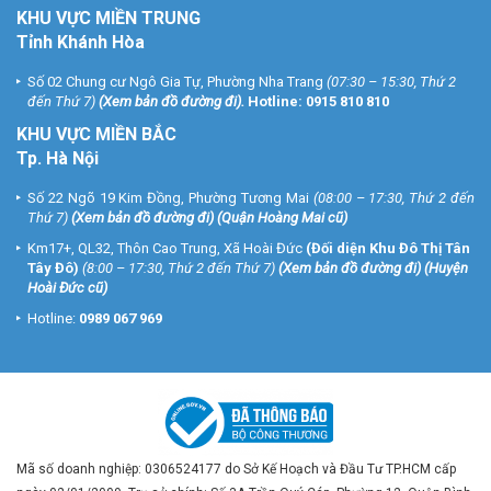
KHU VỰC MIỀN TRUNG
Tiêu Chuẩn Về Dịch Vụ lắp đặt tại
Tỉnh Khánh Hòa
Vuhoangtelecom
Số 02 Chung cư Ngô Gia Tự, Phường Nha Trang
(07:30 – 15:30, Thứ 2
B1: Tiêu chuẩn về dịch vụ tư vấn, thiết kế và lắp đặt
đến Thứ 7)
(
Xem bản đồ đường đi
).
Hotline:
0915 810 810
– Được tư vấn kỹ trước khi đưa ra phương án, giải pháp thi công lắp
KHU VỰC MIỀN BẮC
đặt đảm bảo tiêu chuẩn kỹ thuật, an toàn, hiệu quả, tính thẩm mỹ
Tp. Hà Nội
cao.
– Được hướng dẫn sử dụng và bảo quản chi tiết sau khi lắp đặt,
Số 22 Ngõ 19 Kim Đồng, Phường Tương Mai
(08:00 – 17:30, Thứ 2 đến
Thứ 7)
(
Xem bản đồ đường đi
) (Quận Hoàng Mai cũ)
cảnh báo an toàn khi sử dụng,
– “Đặc biệt” dịch vụ lắp đặt gói PLATINUM phải có kỹ sư chuyên
Km17+, QL32, Thôn Cao Trung, Xã Hoài Đức
(Đối diện Khu Đô Thị Tân
nghiệp có trình độ từ đại học trở lên đảm nhiệm, kinh nghiệm trên 2
Tây Đô)
(8:00 – 17:30, Thứ 2 đến Thứ 7)
(
Xem bản đồ đường đi
) (Huyện
năm, không có nhân viên thử việc kể cả nhân viên kỹ thuật phụ (có
Hoài Đức cũ)
hồ sơ nv đi kèm để chứng minh).
Hotline:
0989 067 969
>>>Tham khảo ngay: Giá
camera Hikvision
chính hãng mới nhất!
B2: Tiêu chuẩn về dịch vụ bảo hành, bảo trì
– Bảo hành nhanh chóng, chuyên nghiệp, tận tâm, chính xác. Cam
kết không gây phiền hà, sách nhiễu, tiêu cực trong khi làm nhiệm vụ
xử lý sự cố cho khách hàng.
Mã số doanh nghiệp: 0306524177 do Sở Kế Hoạch và Đầu Tư TP.HCM cấp