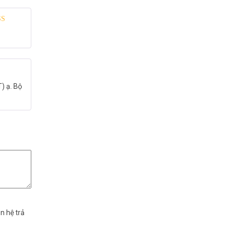
 xếp
g
5
5 sao
) ạ. Bộ
n hệ trả