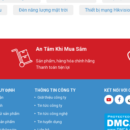
u
Đèn năng lượng mặt trời
Thiết bị mạng Hikvisi
An Tâm Khi Mua Sắm
Sản phẩm, hàng hóa chính hãng
Thanh toán tiện lợi
UY ĐỊNH
THÔNG TIN CÔNG TY
KẾT NỐI VỚI
ận
Giới thiệu công ty
nh
Tin tức công ty
hử sản phẩm
Tin tức công nghệ
 sản phẩm
Tin tuyển dụng
 thông tin
Liên hệ