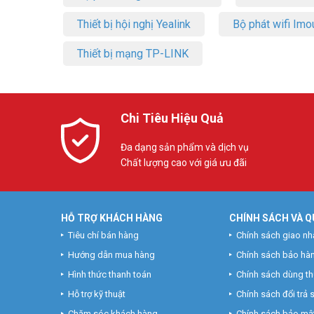
Thiết bị hội nghị Yealink
Bộ phát wifi Imo
Thiết bị mạng TP-LINK
Chi Tiêu Hiệu Quả
Đa dạng sản phẩm và dịch vụ
Chất lượng cao với giá ưu đãi
HỖ TRỢ KHÁCH HÀNG
CHÍNH SÁCH VÀ Q
Tiêu chí bán hàng
Chính sách giao nh
Hướng dẫn mua hàng
Chính sách bảo hà
Hình thức thanh toán
Chính sách dùng t
Hỗ trợ kỹ thuật
Chính sách đổi trả
Chăm sóc khách hàng
Chính sách bảo mật