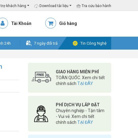
trợ khách hàng
Download tài liệu
Tra cứu bảo hành
Tài Khoản
Giỏ hàng
nh 24h
7 ngày đổi trả
Tin Công Nghệ
m
GIAO HÀNG MIỄN PHÍ
TOÀN QUỐC. Xem chi tiết
chính sách
TẠI ĐÂY
PHÍ DỊCH VỤ LẮP ĐẶT
Chuyên nghiệp - Tận tâm
- Vui vẻ. Xem chi tiết
chính sách
TẠI ĐÂY