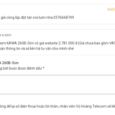
Được
 giá công lắp đặt tận nơi luôn nha.0376668749
hạn
12/2021
 sim KAWA 260B-Sim có giá website 2.781.000 đ (Giá chưa bao gồm VAT
ận thông tin và sẽ liên hệ tư vấn cho mình nhé
WA 260B-Sim
ng bắt buộc được đánh dấu
*
ng để lại số điện thoại hoặc lời nhắn, nhân viên Vũ Hoàng Telecom sẽ liê