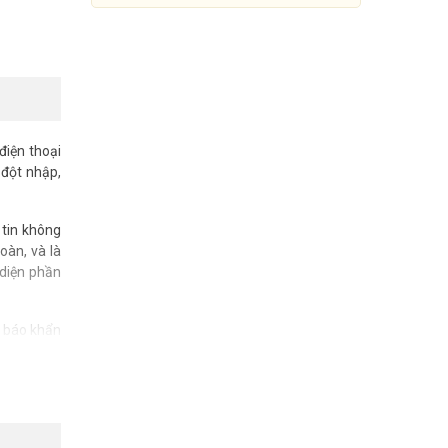
điện thoại
 đột nhập,
 tin không
oàn, và là
 diện phần
Bộ báo trộm dùng sim KAWA
t báo khẩn
260B-Sim
 chợ, tiệm
2.781.000đ
3.090.000đ
Mua Ngay