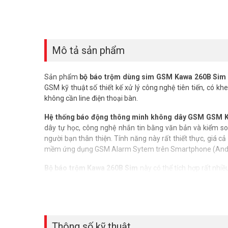
Mô tả sản phẩm
Sản phẩm
bộ báo trộm dùng sim GSM Kawa 260B Sim
GSM kỹ thuật số thiết kế xử lý công nghệ tiên tiến, có khe
không cần line điện thoại bàn.
Hệ thống báo động thông minh không dây GSM
GSM K
dây tự học, công nghệ nhắn tin bằng văn bản và kiểm soát
người bạn thân thiện. Tính năng này rất thiết thực, giá c
mềm ứng dụng GSM Alarm Sytem trên
Smartphone (Andr
Bộ báo trộm Kawa
260B Sim
này có thể tích hợp rất nhi
cấp và các thiết bị khác để xây dựng một hệ thống bảo m
vàng…
để bảo vệ tài sản có giá trị.
Thông số kỹ thuật bộ báo trộm dùng sim Kawa 260B Si
– Điều khiển qua giao diện phần mềm ứng dụng trên Smar
Thông số kỹ thuật