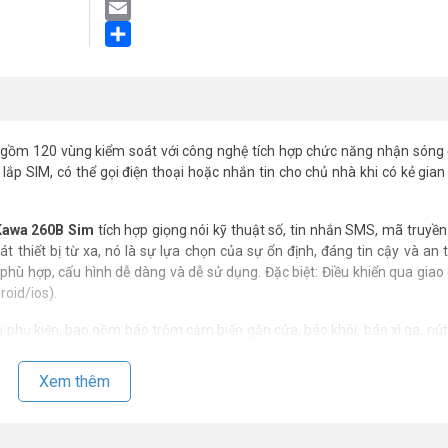
LinkedIn
Email
Share
gồm 120 vùng kiểm soát với công nghệ tích hợp chức năng nhận sóng 
 lắp SIM, có thể gọi điện thoại hoặc nhắn tin cho chủ nhà khi có kẻ gian
awa 260B Sim
tích hợp giọng nói kỹ thuật số, tin nhắn SMS, mã truyền
 thiết bị từ xa, nó là sự lựa chọn của sự ổn định, đáng tin cậy và an t
ả phù hợp, cấu hình dễ dàng và dễ sử dụng. Đặc biệt:
Điều khiển qua giao
oid/ios).
ều phụ kiện, bao gồm báo trộm cảm biến gắn cửa, báo khói, báo xì ga, nú
ật mạnh mẽ. Nó được sử dụng rộng rãi
cho gia đình, văn phòng, cửa hàng,
Xem thêm
m
tphone (Android/ios)