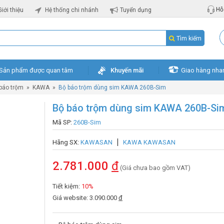
Hỗ 
Giới thiệu
Hệ thống chi nhánh
Tuyển dụng
Tìm kiếm
Sản phẩm được quan tâm
Khuyến mãi
Giao hàng nha
 báo trộm
»
KAWA
»
Bộ báo trộm dùng sim KAWA 260B-Sim
Bộ báo trộm dùng sim KAWA 260B-Si
Mã SP:
260B-Sim
Hãng SX:
KAWASAN
KAWA KAWASAN
2.781.000
đ
(Giá chưa bao gồm VAT)
Tiết kiệm:
10%
Giá website: 3.090.000
đ