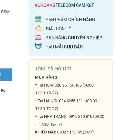
VUHOANG
TELECOM CAM KẾT
m GSM
SẢN PHẨM
CHÍNH HÃNG
GIÁ
LUÔN TỐT
BÁN HÀNG
CHUYÊN NGHIỆP
HẬU MÃI
CHU ĐÁO
TỔNG ĐÀI HỖ TRỢ:
NG
MUA HÀNG:
* Tại HCM:
028 35 166 166
(08:00 –
 nơi
17:30, T2-T7)
* Tại HÀ NỘI:
024 6256 1111
(08:00 –
17:30, T2-T7)
* Tại NHA TRANG:
0915 810 810
(08:00
– 17:30, T2-T7)
KHIẾU NẠI:
0902 51 53 55 (24/7)