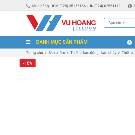
Mua hàng: HCM (028) 35166166 | HN (024) 62561111
DANH MỤC SẢN PHẨM
Trang chủ
»
Sản phẩm
»
Thiết bị báo động - báo cháy
»
Thiết bị
-10%