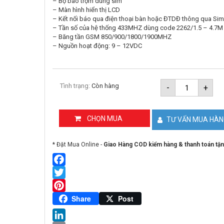
– Bộ báo trộm dùng sim
– Màn hình hiển thị LCD
– Kết nối báo qua điện thoại bàn hoặc ĐTDĐ thông qua Si
– Tần số của hệ thống 433MHZ dùng code 2262/1.5 – 4.7M
– Băng tần GSM 850/900/1800/1900MHZ
– Nguồn hoạt động: 9 – 12VDC
Bộ
Tình trạng:
Còn hàng
-
+
báo
trộm
dùng
sim
CHỌN MUA
TƯ VẤN MUA HÀ
KAWA
260B-
Sim
* Đặt Mua Online -
Giao Hàng COD kiểm hàng & thanh toán tận
số
lượng
Facebook
Twitter
Pinterest
Share
Post